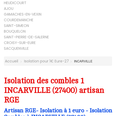
HEUDICOURT
AJOU
GAMACHES-EN-VEXIN
COURDEMANCHE
SAINT-SIMEON
BOUQUELON
SAINT-PIERRE-DE-SALERNE
CROISY-SUR-EURE
SACQUENVILLE
Accueil
Isolation pour 1€ Eure-27
INCARVILLE
Isolation des combles 1
INCARVILLE (27400) artisan
RGE
Artisan RGE- Isolation à 1 euro - Isolation