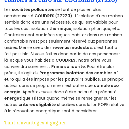
combles a 1 euro sur COUDRES (27220)
Les
sociétés polluantes
se font de plus en plus
nombreuses à
COUDRES (27220)
. L’isolation d’une maison
semble donc être une nécessité, ce qui est valable pour
tous les cas : isolation
thermique
, isolation phonique, etc.
Contrairement aux idées reçues, habiter dans une maison
confortable n’est pas seulement réservé aux personnes
aisées. Même avec des
revenus modestes
, c’est tout à
fait possible. Si vous faites donc partie de ces personnes-
là, et que vous habitiez à
COUDRES
, notre offre vous
conviendra sûrement :
Prime solidarite
. Pour être plus
précis, il s’agit du
Programme Isolation des combles a 1
euro
qui a été imposé par les
pouvoirs publics
. Le principal
acteur dans ce programme n’est autre que
comble eco
energie
. Apprêtez-vous donc à dire adieu à la précarité
energetique
! Il faut quand même se renseigner sur les
autres
criteres eligibilite
stipulées dans la loi POPE relative
à la rénovation energetique sont à considérer.
Tant d’avantages à gagner