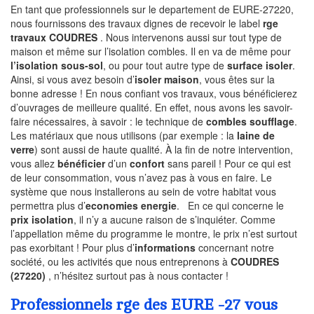
En tant que professionnels sur le departement de EURE-27220,
nous fournissons des travaux dignes de recevoir le label
rge
travaux COUDRES
. Nous intervenons aussi sur tout type de
maison et même sur l’isolation combles. Il en va de même pour
l’isolation sous-sol
, ou pour tout autre type de
surface isoler
.
Ainsi, si vous avez besoin d’
isoler maison
, vous êtes sur la
bonne adresse ! En nous confiant vos travaux, vous bénéficierez
d’ouvrages de meilleure qualité. En effet, nous avons les savoir-
faire nécessaires, à savoir : le technique de
combles soufflage
.
Les matériaux que nous utilisons (par exemple : la
laine de
verre
) sont aussi de haute qualité. À la fin de notre intervention,
vous allez
bénéficier
d’un
confort
sans pareil ! Pour ce qui est
de leur consommation, vous n’avez pas à vous en faire. Le
système que nous installerons au sein de votre habitat vous
permettra plus d’
economies energie
. En ce qui concerne le
prix isolation
, il n’y a aucune raison de s’inquiéter. Comme
l’appellation même du programme le montre, le prix n’est surtout
pas exorbitant ! Pour plus d’
informations
concernant notre
société, ou les activités que nous entreprenons à
COUDRES
(27220)
, n’hésitez surtout pas à nous contacter !
Professionnels rge des EURE -27 vous