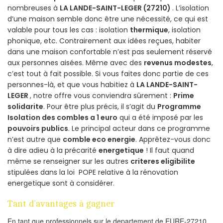
nombreuses à
LA LANDE-SAINT-LEGER (27210)
. L’isolation
d’une maison semble donc être une nécessité, ce qui est
valable pour tous les cas : isolation
thermique
, isolation
phonique, etc. Contrairement aux idées reçues, habiter
dans une maison confortable n’est pas seulement réservé
aux personnes aisées. Même avec des
revenus modestes
,
c’est tout à fait possible. Si vous faites donc partie de ces
personnes-là, et que vous habitiez à
LA LANDE-SAINT-
LEGER
, notre offre vous conviendra sûrement :
Prime
solidarite
. Pour être plus précis, il s’agit du
Programme
Isolation des combles a 1 euro
qui a été imposé par les
pouvoirs publics
. Le principal acteur dans ce programme
n’est autre que
comble eco energie
. Apprêtez-vous donc
à dire adieu à la précarité
energetique
! Il faut quand
même se renseigner sur les autres
criteres eligibilite
stipulées dans la loi POPE relative à la rénovation
energetique sont à considérer.
Tant d’avantages à gagner
En tant que professionnels sur le departement de EURE-27210,