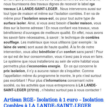
nous fournissons des travaux dignes de recevoir le label
rge
travaux LA LANDE-SAINT-LEGER
. Nous intervenons aussi sur
tout type de maison et même sur l’isolation combles. Il en va de
même pour
l’isolation sous-sol
, ou pour tout autre type de
surface isoler
. Ainsi, si vous avez besoin d’
isoler maison
, vous
êtes sur la bonne adresse ! En nous confiant vos travaux, vous
bénéficierez d’ouvrages de meilleure qualité. En effet, nous avons
les savoir-faire nécessaires, à savoir : le technique de
combles
soufflage
. Les matériaux que nous utilisons (par exemple : la
laine de verre
) sont aussi de haute qualité. À la fin de notre
intervention, vous allez
bénéficier
d’un
confort
sans pareil ! Pour
ce qui est de leur consommation, vous n’avez pas à vous en faire.
Le système que nous installerons au sein de votre habitat vous
permettra plus d’
economies energie
. En ce qui concerne le
prix isolation
, il n’y a aucune raison de s’inquiéter. Comme
l’appellation même du programme le montre, le prix n’est surtout
pas exorbitant ! Pour plus d’
informations
concernant notre
société, ou les activités que nous entreprenons à
LA LANDE-
SAINT-LEGER (27210)
, n’hésitez surtout pas à nous contacter !
Artisan RGE- Isolation à 1 euro - Isolation
Combles à LA LANDE-SAINT-LEGER