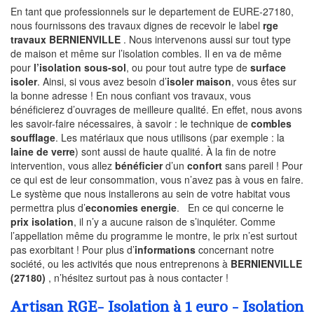
En tant que professionnels sur le departement de EURE-27180,
nous fournissons des travaux dignes de recevoir le label
rge
travaux BERNIENVILLE
. Nous intervenons aussi sur tout type
de maison et même sur l’isolation combles. Il en va de même
pour
l’isolation sous-sol
, ou pour tout autre type de
surface
isoler
. Ainsi, si vous avez besoin d’
isoler maison
, vous êtes sur
la bonne adresse ! En nous confiant vos travaux, vous
bénéficierez d’ouvrages de meilleure qualité. En effet, nous avons
les savoir-faire nécessaires, à savoir : le technique de
combles
soufflage
. Les matériaux que nous utilisons (par exemple : la
laine de verre
) sont aussi de haute qualité. À la fin de notre
intervention, vous allez
bénéficier
d’un
confort
sans pareil ! Pour
ce qui est de leur consommation, vous n’avez pas à vous en faire.
Le système que nous installerons au sein de votre habitat vous
permettra plus d’
economies energie
. En ce qui concerne le
prix isolation
, il n’y a aucune raison de s’inquiéter. Comme
l’appellation même du programme le montre, le prix n’est surtout
pas exorbitant ! Pour plus d’
informations
concernant notre
société, ou les activités que nous entreprenons à
BERNIENVILLE
(27180)
, n’hésitez surtout pas à nous contacter !
Artisan RGE- Isolation à 1 euro - Isolation