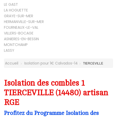
LE GAST
LA HOGUETTE
GRAYE-SUR-MER
HERMANVILLE-SUR-MER
FOURNEAUX-LE-VAL
VILLERS-BOCAGE
ASNIERES-EN-BESSIN
MONTCHAMP
LASSY
Accueil
Isolation pour 1€ Calvados-14
TIERCEVILLE
Isolation des combles 1
TIERCEVILLE (14480) artisan
RGE
Profitez du Programme Isolation des