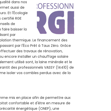
qualité dans nos
permet aussi de
ro. Et l'Écologie
 certifié RGE
nseils de
 faire baisser la
lisant par
isolation thermique. Le financement des
passant par l'Éco Prêt à Taux Zéro. Grâce
effectuer des travaux de rénovation,
 ou encore installer un chauffage solaire
ement utilisé sont, la laine minérale et le
rantit des professionnels VASSY (14410) de
mme isoler vos combles perdus avec de la
ramme mis en place afin de permettre aux
abitat confortable et d'être en mesure de
e précarité énergétique (ONEP), une