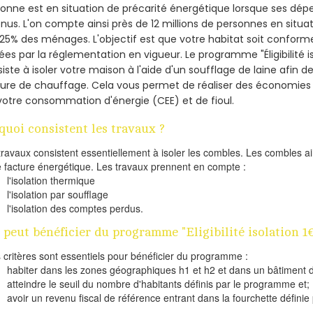
onne est en situation de précarité énergétique lorsque ses dé
nus. L'on compte ainsi près de 12 millions de personnes en situa
t 25% des ménages.
L'objectif est que votre habitat soit confor
ées par la réglementation en vigueur. Le programme "Éligibilité i
iste à isoler votre maison à l'aide d'un soufflage de laine afin d
ture de chauffage. Cela vous permet de réaliser des économie
votre consommation d'énergie (CEE) et de fioul.
quoi consistent les travaux ?
travaux consistent essentiellement à isoler les combles. Les combles 
e facture énergétique. Les travaux prennent en compte :
l'isolation thermique
l'isolation par soufflage
l'isolation des comptes perdus.
 peut bénéficier du programme "Eligibilité isolation 1€
s critères sont essentiels pour bénéficier du programme :
habiter dans les zones géographiques h1 et h2 et dans un bâtiment d
atteindre le seuil du nombre d'habitants définis par le programme et;
avoir un revenu fiscal de référence entrant dans la fourchette définie p