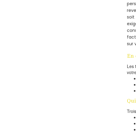
pers
reve
soi
exig
cons
fac
sur 
En 
Les 
votr
Qui
Troi