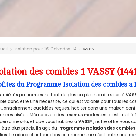
ueil
Isolation pour 1€ Calvados-14
VASSY
olation des combles 1 VASSY (144
ofitez du Programme Isolation des combles a 
sociétés polluantes
se font de plus en plus nombreuses à
VASS
le donc être une nécessité, ce qui est valable pour tous les cas
 Contrairement aux idées reçues, habiter dans une maison conf
sonnes aisées. Même avec des
revenus modestes
, c’est tout à
personnes-là, et que vous habitiez à
VASSY
, notre offre vous 
 être plus précis, il s’agit du
Programme Isolation des combles 
lics
. Le principal acteur dans ce programme n’est autre que
co