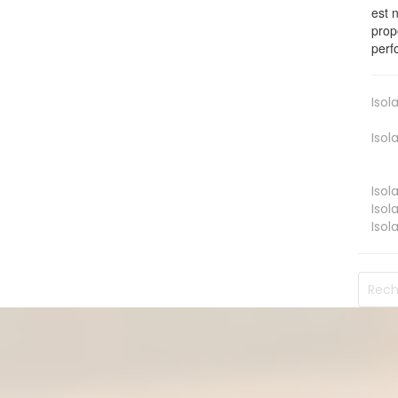
est 
prop
perf
Isol
Isol
Isol
Isol
Isol