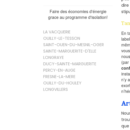
dire
Faire des économies d'énergie
stip
grace au programme d'isolation!
Tan
LA VACQUERIE
En t
OUILLY-LE-TESSON
labe
mêm
SAINT-OUEN-DU-MESNIL-OGER
vous
SAINTE-MARGUERITE-D'ELLE
nous
LONGRAYE
(par
DUCY-SAINTE-MARGUERITE
conf
PERCY-EN-AUGE
inst
FRESNE-LA-MERE
n’y 
OUILLY-DU-HOULEY
exor
LONGVILLERS
n’hé
Ar
Nous
trou
que 