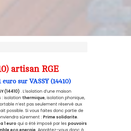
10) artisan RGE
1 euro sur VASSY (14410)
Y (14410)
. L’isolation d’une maison
 : isolation
thermique
, isolation phonique,
ortable n’est pas seulement réservé aux
 fait possible. Si vous faites donc partie de
conviendra sûrement :
Prime solidarite
.
a 1 euro
qui a été imposé par les
pouvoirs
mble eco energie
. Apprêtez-vous donc à