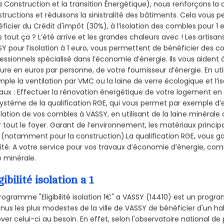
a Construction et la
transition Énergétique), nous renforçons la 
tructions et réduisons la sinistralité des bâtiments. Cela vous 
ficier du Crédit d'impôt (30%), à l’isolation des combles pour 1 eu
 tout ça ? L’été arrive et les grandes chaleurs avec ! Les artisans
Y pour l’isolation à 1 euro, vous permettent de bénéficier des co
essionnels spécialisé dans l’économie d’énergie. Ils vous aident à
ure en euros par personne, de votre fournisseur d’énergie. En uti
ple la ventilation par VMC ou la laine de verre écologique et l’
aux : Effectuer la rénovation énergétique de votre logement en 
ystème de la qualification RGE, qui vous permet par exemple d’
olation de vos combles à VASSY, en utilisant de la laine minérale
 tout le foyer. Garant de l’environnement, les matériaux principal
 (notamment pour la construction).La qualification RGE, vous ga
ité. A votre service pour vos travaux d’économie d’énergie, co
e minérale.
gibilité isolation a 1
rogramme "Eligibilité isolation 1€" a VASSY (14410) est un prog
nus les plus modestes de la ville de VASSY de bénéficier d'un h
ver celui-ci au besoin. En effet, selon l'observatoire national d