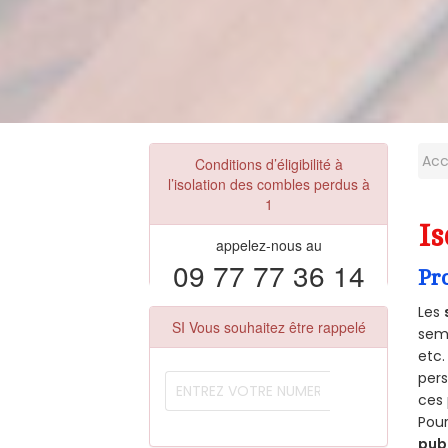
Acc
Conditions d’éligibilité à
l’isolation des combles perdus à
1
Is
appelez-nous au
09 77 77 36 14
Pr
Les
SI Vous souhaitez être rappelé
semb
etc.
per
ces 
Pour
pub