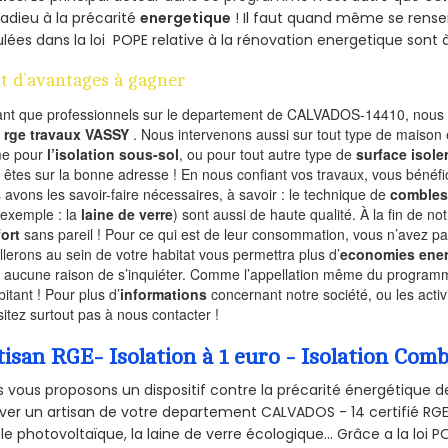
 adieu à la précarité
energetique
! Il faut quand même se rensei
ulées dans la loi POPE relative à la rénovation energetique sont 
t d’avantages à gagner
ant que professionnels sur le departement de CALVADOS-14410, nous f
l
rge travaux VASSY
. Nous intervenons aussi sur tout type de maison 
e pour
l’isolation sous-sol
, ou pour tout autre type de
surface isole
 êtes sur la bonne adresse ! En nous confiant vos travaux, vous bénéfic
 avons les savoir-faire nécessaires, à savoir : le technique de
combles
 exemple : la
laine de verre
) sont aussi de haute qualité. À la fin de no
ort
sans pareil ! Pour ce qui est de leur consommation, vous n’avez p
allerons au sein de votre habitat vous permettra plus d’
economies ener
a aucune raison de s’inquiéter. Comme l’appellation même du programme 
bitant ! Pour plus d’
informations
concernant notre société, ou les act
sitez surtout pas à nous contacter !
tisan RGE- Isolation à 1 euro - Isolation Com
 vous proposons un dispositif contre la précarité énergétique de
ver un artisan de votre departement CALVADOS - 14 certifié RGE 
le photovoltaïque, la laine de verre écologique... Grâce a la loi