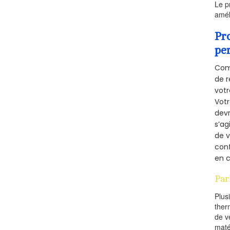
Le p
amél
Pr
pe
Comm
de r
votr
Vot
devr
s’ag
de v
conf
en c
Par
Plus
ther
de v
maté