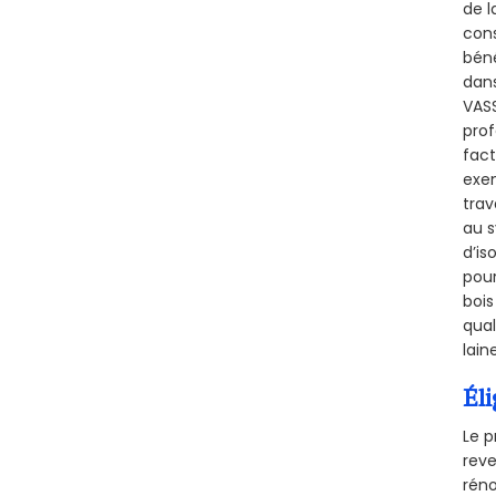
de l
cons
béné
dans
VASS
prof
fact
exem
trav
au s
d’is
pour
bois
qual
lain
Éli
Le p
reve
réno