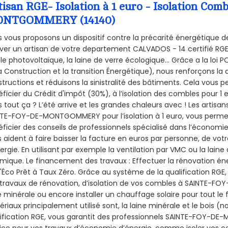
tisan RGE- Isolation à 1 euro - Isolation Co
NTGOMMERY (14140)
 vous proposons un dispositif contre la précarité énergétique de
ver un artisan de votre departement CALVADOS - 14 certifié RGE 
le photovoltaïque, la laine de verre écologique... Grâce a la loi
a Construction et la
transition Énergétique), nous renforçons la 
tructions et réduisons la sinistralité des bâtiments. Cela vous 
ficier du Crédit d'impôt (30%), à l’isolation des combles pour 1 eu
 tout ça ? L’été arrive et les grandes chaleurs avec ! Les artisans
NTE-FOY-DE-MONTGOMMERY pour l’isolation à 1 euro, vous perme
ficier des conseils de professionnels spécialisé dans l’économie 
 aident à faire baisser la facture en euros par personne, de votr
ergie. En utilisant par exemple la ventilation par VMC ou la laine 
mique. Le financement des travaux : Effectuer la rénovation é
l'Éco Prêt à Taux Zéro. Grâce au système de la qualification RG
travaux de rénovation, d’isolation de vos combles à SAINTE-FO
e minérale ou encore installer un chauffage solaire pour tout le 
riaux principalement utilisé sont, la laine minérale et le bois 
ification RGE, vous garantit des professionnels SAINTE-FOY-DE