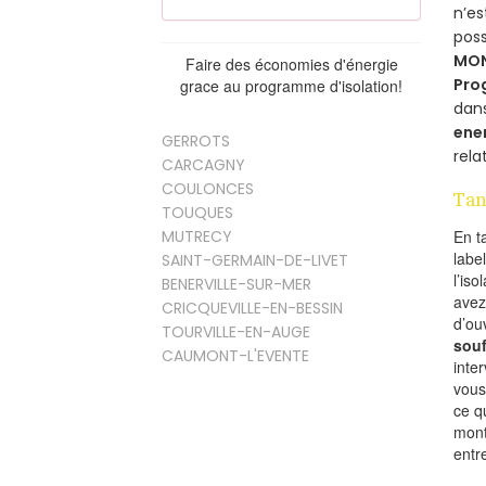
n’e
poss
MO
Faire des économies d'énergie
Pro
grace au programme d'isolation!
dan
ene
GERROTS
rela
CARCAGNY
COULONCES
Tan
TOUQUES
MUTRECY
En t
labe
SAINT-GERMAIN-DE-LIVET
l’is
BENERVILLE-SUR-MER
avez
CRICQUEVILLE-EN-BESSIN
d’ou
TOURVILLE-EN-AUGE
souf
CAUMONT-L'EVENTE
inte
vous
ce q
mont
entr