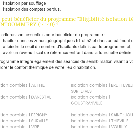
l'isolation par soufflage
l'isolation des comptes perdus.
 peut bénéficier du programme "Eligibilité isolation 
NTGOMMERY (14140) ?
s critères sont essentiels pour bénéficier du programme :
habiter dans les zones géographiques h1 et h2 et dans un bâtiment d
atteindre le seuil du nombre d'habitants définis par le programme et;
avoir un revenu fiscal de référence entrant dans la fourchette définie p
rogramme intègre également des séances de sensibilisation visant à vo
iorer le confort thermique de votre lieu d'habitation.
ation combles 1
AUTHIE
Isolation combles 1
BRETTEVILL
SUR-DIVES
ation combles 1
DANESTAL
Isolation combles 1
GOUSTRANVILLE
ation combles 1
PERIGNY
Isolation combles 1
SAINT-JOU
ation combles 1
SURVILLE
Isolation combles 1
THIEVILLE
ation combles 1
VIRE
Isolation combles 1
VOUILLY