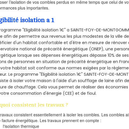
oser l’isolation de vos combles perdus en même temps que celui de vot
ormances plus importantes.
gibilité isolation a 1
programme "Eligibilité isolation 1€" a SAINTE-FOY-DE-MONTGOM
ce afin de permettre aux revenus les plus modestes de la vil
ficier d'un habitat confortable et d'être en mesure de rénover c
servatoire national de précarité énergétique (ONEP), une person
gétique lorsque ses dépenses énergétiques dépasse 10% de ses 
ions de personnes en situation de précarité énergétique en Fra
votre habitat soit conforme aux normes exigées par la régleme
eur. Le programme "Éligibilité isolation 1€" SAINTE-FOY-DE-M
iste à isoler votre maison à l'aide d'un soufflage de laine afin d
ture de chauffage. Cela vous permet de réaliser des économie
votre consommation d'énergie (CEE) et de fioul.
quoi consistent les travaux ?
travaux consistent essentiellement à isoler les combles. Les combles 
e facture énergétique. Les travaux prennent en compte :
l'isolation thermique