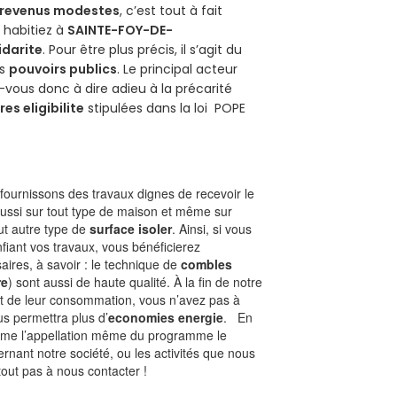
revenus modestes
, c’est tout à fait
s habitiez à
SAINTE-FOY-DE-
idarite
. Pour être plus précis, il s’agit du
es
pouvoirs publics
. Le principal acteur
-vous donc à dire adieu à la précarité
res eligibilite
stipulées dans la loi POPE
ournissons des travaux dignes de recevoir le
aussi sur tout type de maison et même sur
out autre type de
surface isoler
. Ainsi, si vous
fiant vos travaux, vous bénéficierez
aires, à savoir : le technique de
combles
re
) sont aussi de haute qualité. À la fin de notre
st de leur consommation, vous n’avez pas à
us permettra plus d’
economies energie
. En
Comme l’appellation même du programme le
rnant notre société, ou les activités que nous
rtout pas à nous contacter !