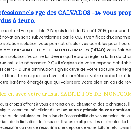
ice pour vos travaux d’économie d’énergie, comme isoler vos co
ofessionnels rge des CALVADOS -14 vous propo
rdus à 1euro.
ent est-ce possible ? Depuis la loi du 17 août 2015, pour une tr
énovation sont subventionnés par le CEE (Certificat d’Economie
e solution isolation vous permet d’isoler vos combles pour 1 e
re
artisan SAINTE-FOY-DE-MONTGOMMERY (14140)
vous fait b
tion isolation. Vous ne lui devrez qu’1 euro à régler à la fin du cha
dus
est-elle nécessaire ? Qu’il s’agisse de votre espace habitabl
ficier : - D’une diminution significative de votre facture d’énergi
rditions thermiques en hiver et d’améliorer votre confort intérie
otre barème énergétique qui valorisera votre bien en cas de re
lez-en avec votre artisan SAINTE-FOY-DE-MONTGO
ieurs choix s’offrent à vous en fonction du chantier et des techniques. I
mique, comment bénéficier d’une
isolation optimale de vos combles
erre ou de cellulose en fonction de l’accessibilité de vos combles, de l
riau, de la limitation de l’espace. Il vous expliquera les différentes techn
nécessaire ou non de recourir à une dépose de votre toiture, etc. Dans 