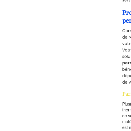
serv
Pr
pe
Comm
de r
votr
Vot
solu
per
béné
dépe
de v
Par
Plus
ther
de v
maté
est 