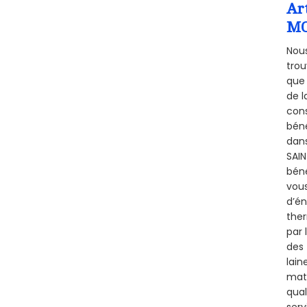
Ar
MO
Nous
trou
que 
de l
cons
béné
dans
SAI
béné
vous
d’én
ther
par 
des 
lain
maté
qual