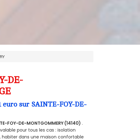
ERY
OY-DE-
RGE
a 1 euro sur SAINTE-FOY-DE-
NTE-FOY-DE-MONTGOMMERY (14140)
.
alable pour tous les cas : isolation
s, habiter dans une maison confortable