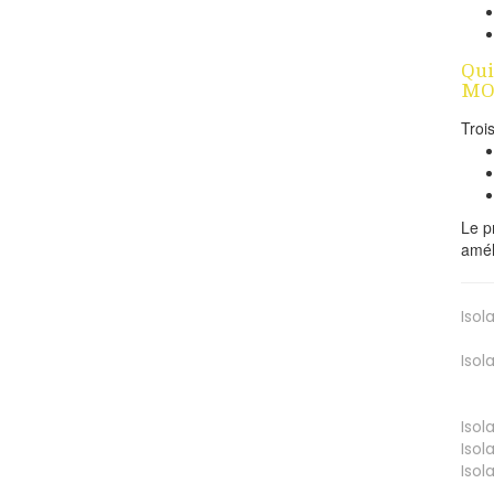
Qui
MO
Troi
Le p
amél
Isol
Isol
Isol
Isol
Isol