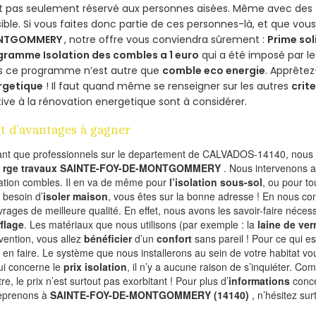
st pas seulement réservé aux personnes aisées. Même avec des
ible. Si vous faites donc partie de ces personnes-là, et que vou
NTGOMMERY
, notre offre vous conviendra sûrement :
Prime sol
gramme Isolation des combles a 1 euro
qui a été imposé par l
s ce programme n’est autre que
comble eco energie
. Apprêtez
rgetique
! Il faut quand même se renseigner sur les autres
crite
tive à la rénovation energetique sont à considérer.
t d’avantages à gagner
ant que professionnels sur le departement de CALVADOS-14140, nous f
l
rge travaux SAINTE-FOY-DE-MONTGOMMERY
. Nous intervenons 
olation combles. Il en va de même pour
l’isolation sous-sol
, ou pour t
 besoin d’
isoler maison
, vous êtes sur la bonne adresse ! En nous con
vrages de meilleure qualité. En effet, nous avons les savoir-faire nécess
flage
. Les matériaux que nous utilisons (par exemple : la
laine de ver
rvention, vous allez
bénéficier
d’un
confort
sans pareil ! Pour ce qui e
 en faire. Le système que nous installerons au sein de votre habitat vo
ui concerne le
prix isolation
, il n’y a aucune raison de s’inquiéter. 
re, le prix n’est surtout pas exorbitant ! Pour plus d’
informations
conce
eprenons à
SAINTE-FOY-DE-MONTGOMMERY (14140)
, n’hésitez su