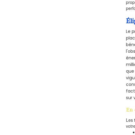
prop
perf
Éli
Le 
pla
béné
l'ob
éner
mill
que 
vigu
cons
fac
sur 
En 
Les 
votr