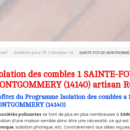
ueil
Isolation pour 1€ Calvados-14
SAINTE-FOY-DE-MONTGOMM
olation des combles 1 SAINTE-F
ONTGOMMERY (14140) artisan 
ofitez du Programme Isolation des combles 
NTGOMMERY (14140)
sociétés polluantes
se font de plus en plus nombreuses à
SAI
olation d’une maison semble donc être une nécessité, ce qui est v
rmique
, isolation phonique, etc. Contrairement aux idées reçue