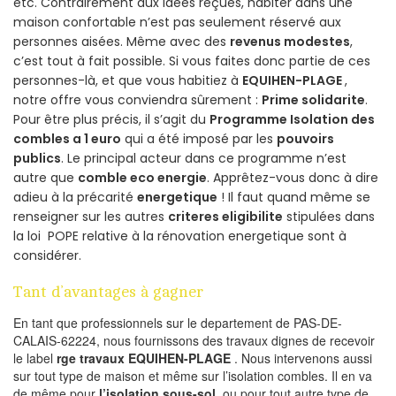
etc. Contrairement aux idées reçues, habiter dans une
maison confortable n’est pas seulement réservé aux
personnes aisées. Même avec des
revenus modestes
,
c’est tout à fait possible. Si vous faites donc partie de ces
personnes-là, et que vous habitiez à
EQUIHEN-PLAGE
,
notre offre vous conviendra sûrement :
Prime solidarite
.
Pour être plus précis, il s’agit du
Programme Isolation des
combles a 1 euro
qui a été imposé par les
pouvoirs
publics
. Le principal acteur dans ce programme n’est
autre que
comble eco energie
. Apprêtez-vous donc à dire
adieu à la précarité
energetique
! Il faut quand même se
renseigner sur les autres
criteres eligibilite
stipulées dans
la loi POPE relative à la rénovation energetique sont à
considérer.
Tant d’avantages à gagner
En tant que professionnels sur le departement de PAS-DE-
CALAIS-62224, nous fournissons des travaux dignes de recevoir
le label
rge travaux EQUIHEN-PLAGE
. Nous intervenons aussi
sur tout type de maison et même sur l’isolation combles. Il en va
de même pour
l’isolation sous-sol
, ou pour tout autre type de