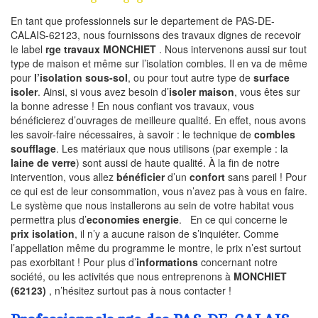
En tant que professionnels sur le departement de PAS-DE-
CALAIS-62123, nous fournissons des travaux dignes de recevoir
le label
rge travaux MONCHIET
. Nous intervenons aussi sur tout
type de maison et même sur l’isolation combles. Il en va de même
pour
l’isolation sous-sol
, ou pour tout autre type de
surface
isoler
. Ainsi, si vous avez besoin d’
isoler maison
, vous êtes sur
la bonne adresse ! En nous confiant vos travaux, vous
bénéficierez d’ouvrages de meilleure qualité. En effet, nous avons
les savoir-faire nécessaires, à savoir : le technique de
combles
soufflage
. Les matériaux que nous utilisons (par exemple : la
laine de verre
) sont aussi de haute qualité. À la fin de notre
intervention, vous allez
bénéficier
d’un
confort
sans pareil ! Pour
ce qui est de leur consommation, vous n’avez pas à vous en faire.
Le système que nous installerons au sein de votre habitat vous
permettra plus d’
economies energie
. En ce qui concerne le
prix isolation
, il n’y a aucune raison de s’inquiéter. Comme
l’appellation même du programme le montre, le prix n’est surtout
pas exorbitant ! Pour plus d’
informations
concernant notre
société, ou les activités que nous entreprenons à
MONCHIET
(62123)
, n’hésitez surtout pas à nous contacter !