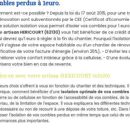
mbles perdus à 1euro.
ent est-ce possible ? Depuis la loi du 17 août 2015, pour une tr
énovation sont subventionnés par le CEE (Certificat d’Economie
e solution isolation vous permet d’isoler vos combles pour 1 e
re
artisan HERICOURT (62130)
vous fait bénéficier de ce crédit 
ui devrez qu’1 euro à régler à la fin du chantier. Pourquoi l’isolati
’il s’agisse de votre espace habitable ou d’un chantier de rénova
ificative de votre facture d’énergie (environ 25%), - D’éviter le
éliorer votre confort intérieur grâce à la cellulose, - D’une év
risera votre bien en cas de revente.
lez-en avec votre artisan HERICOURT (62130)
ieurs choix s’offrent à vous en fonction du chantier et des techniques. I
mique, comment bénéficier d’une
isolation optimale de vos combles
erre ou de cellulose en fonction de l’accessibilité de vos combles, de l
riau, de la limitation de l’espace. Il vous expliquera les différentes techn
nécessaire ou non de recourir à une dépose de votre toiture, etc. Dans 
oser l’isolation de vos combles perdus en même temps que celui de vot
ormances plus importantes.