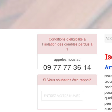
Acc
Conditions d’éligibilité à
l’isolation des combles perdus à
1
Is
appelez-nous au
09 77 77 36 14
Ar
Nous
SI Vous souhaitez être rappelé
trou
tech
pour
qual
perm
euro