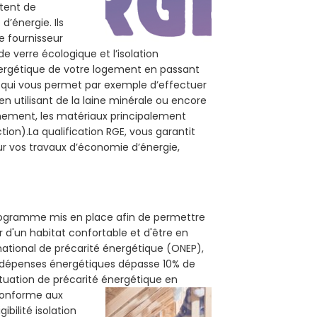
ttent de
d’énergie. Ils
e fournisseur
de verre écologique et l’isolation
nergétique de votre logement en passant
E, qui vous permet par exemple d’effectuer
n utilisant de la laine minérale ou encore
onnement, les matériaux principalement
tion).La qualification RGE, vous garantit
ur vos travaux d’économie d’énergie,
 programme mis en place afin de permettre
 d'un habitat confortable et d'être en
 national de précarité énergétique (ONEP),
s dépenses énergétiques dépasse 10% de
ituation de précarité énergétique en
 conforme aux
bilité isolation