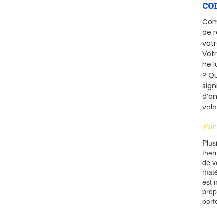
co
Comm
de r
votr
Vot
ne l
? Qu
sign
d’am
valo
Par
Plus
ther
de v
maté
est 
prop
perf