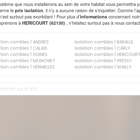
ystème que nous installerons au sein de votre habitat vous permettra p
erne le
prix isolation
, il n’y a aucune raison de s’inquiéter. Comme l
n’est surtout pas exorbitant ! Pour plus d’
informations
concernant notre
eprenons à
HERICOURT (62130)
, n’hésitez surtout pas à nous contact
ation combles 1
ANDRES
Isolation combles 1
BARALLE
ation combles 1
CALAIS
Isolation combles 1
CARLY
ation combles 1
GUINES
Isolation combles 1
HERICOUR
ation combles 1
MONCHIET
Isolation combles 1
PRESSY
ation combles 1
VERMELLES
Isolation combles 1
WAILLY