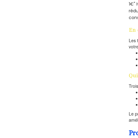
1€" 
rédu
cons
En 
Les 
votr
Qui
Troi
Le p
amél
Pr