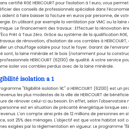
sans certifié RGE HERICOURT pour l’isolation à 1 euro, vous perme
ficier des conseils de professionnels spécialisé dans l’économie 
 aident à faire baisser la facture en euros par personne, de votr
ergie. En utilisant par exemple la ventilation par VMC ou la laine 
mique. Le financement des travaux : Effectuer la rénovation é
l'Éco Prêt à Taux Zéro. Grâce au système de la qualification RG
travaux de rénovation, d’isolation de vos combles à HERICOURT, e
aller un chauffage solaire pour tout le foyer. Garant de l’envir
isé sont, la laine minérale et le bois (notamment pour la construc
professionnels HERICOURT (62130) de qualité. A votre service po
e isoler vos combles perdus avec de la laine minérale.
gibilité isolation a 1
rogramme "Eligibilité isolation 1€" a HERICOURT (62130) est un
revenus les plus modestes de la ville de HERICOURT de bénéficier
re de rénover celui-ci au besoin. En effet, selon l'observatoire
personne est en situation de précarité énergétique lorsque se
revenus. L'on compte ainsi près de 12 millions de personnes en s
nce, soit 25% des ménages.
L'objectif est que votre habitat soit
es exigées par la réglementation en vigueur. Le programme "Éligi