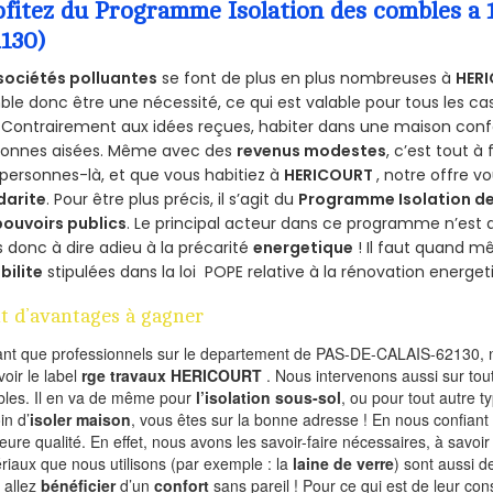
ofitez du Programme Isolation des combles 
2130)
sociétés polluantes
se font de plus en plus nombreuses à
HERI
le donc être une nécessité, ce qui est valable pour tous les cas
 Contrairement aux idées reçues, habiter dans une maison conf
sonnes aisées. Même avec des
revenus modestes
, c’est tout à
personnes-là, et que vous habitiez à
HERICOURT
, notre offre 
darite
. Pour être plus précis, il s’agit du
Programme Isolation de
pouvoirs publics
. Le principal acteur dans ce programme n’est
 donc à dire adieu à la précarité
energetique
! Il faut quand m
ibilite
stipulées dans la loi POPE relative à la rénovation energet
t d’avantages à gagner
ant que professionnels sur le departement de PAS-DE-CALAIS-62130, n
voir le label
rge travaux HERICOURT
. Nous intervenons aussi sur tou
les. Il en va de même pour
l’isolation sous-sol
, ou pour tout autre 
in d’
isoler maison
, vous êtes sur la bonne adresse ! En nous confiant
leure qualité. En effet, nous avons les savoir-faire nécessaires, à savoir
riaux que nous utilisons (par exemple : la
laine de verre
) sont aussi de
 allez
bénéficier
d’un
confort
sans pareil ! Pour ce qui est de leur co