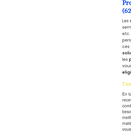
Pr
(6
Les
semb
etc.
per
ces 
soli
les
vous
elig
Tan
En t
rece
comb
beso
meil
maté
vous