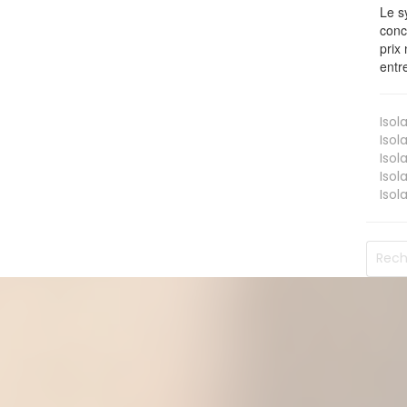
Le s
conc
prix 
entr
Isol
Isol
Isol
Isol
Isol