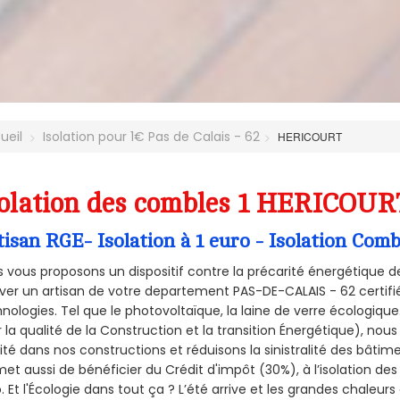
ueil
Isolation pour 1€ Pas de Calais - 62
HERICOURT
olation des combles 1 HERICOURT
tisan RGE- Isolation à 1 euro - Isolation Co
 vous proposons un dispositif contre la précarité énergétique de
ver un artisan de votre departement PAS-DE-CALAIS - 62 certifié
nologies. Tel que le photovoltaïque, la laine de verre écologiqu
 la qualité de la Construction et la
transition Énergétique), nous
ité dans nos constructions et réduisons la sinistralité des bâtim
et aussi de bénéficier du Crédit d'impôt (30%), à l’isolation de
. Et l'Écologie dans tout ça ? L’été arrive et les grandes chaleurs