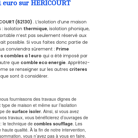
a 1 euro sur HERICOURT
COURT (62130)
. L’isolation d’une maison
 : isolation
thermique
, isolation phonique,
ortable n’est pas seulement réservé aux
 fait possible. Si vous faites donc partie de
vous conviendra sûrement :
Prime
s combles a 1 euro
qui a été imposé par
 autre que
comble eco energie
. Apprêtez-
ême se renseigner sur les autres
criteres
ique sont à considérer.
ous fournissons des travaux dignes de
t type de maison et même sur l’isolation
type de
surface isoler
. Ainsi, si vous avez
 vos travaux, vous bénéficierez d’ouvrages de
 : le technique de
combles soufflage
. Les
 haute qualité. À la fin de notre intervention,
nsommation, vous n’avez pas à vous en faire.