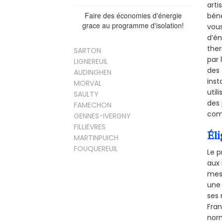
arti
Faire des économies d'énergie
béné
grace au programme d'isolation!
vous
d’én
ther
SARTON
par 
LIGNEREUIL
des 
AUDINGHEN
inst
MORVAL
util
SAULTY
des 
FAMECHON
comm
GENNES-IVERGNY
FILLIEVRES
Éli
MARTINPUICH
FOUQUEREUIL
Le p
aux 
mesu
une 
ses 
Fra
norm