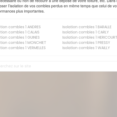
nécessaire ou non de recourir à une dépose de votre toiture, etc. Dans 
oser l’isolation de vos combles perdus en même temps que celui de vot
ormances plus importantes.
ation combles 1
ANDRES
Isolation combles 1
BARALLE
ation combles 1
CALAIS
Isolation combles 1
CARLY
ation combles 1
GUINES
Isolation combles 1
HERICOUR
ation combles 1
MONCHIET
Isolation combles 1
PRESSY
ation combles 1
VERMELLES
Isolation combles 1
WAILLY