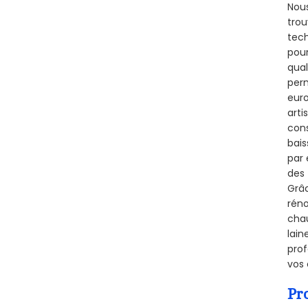
Nous
trou
tech
pour
qual
perm
euro
arti
cons
bais
par 
des 
Grâc
réno
chau
lain
prof
vos 
Pr