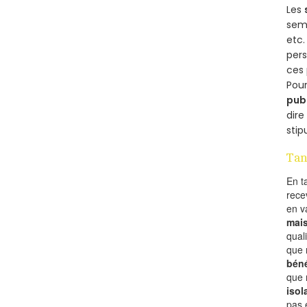
Les
semb
etc.
per
ces 
Pour
pub
dire
stip
Tan
En t
rece
en 
mai
qual
que 
béné
que 
isol
pas 