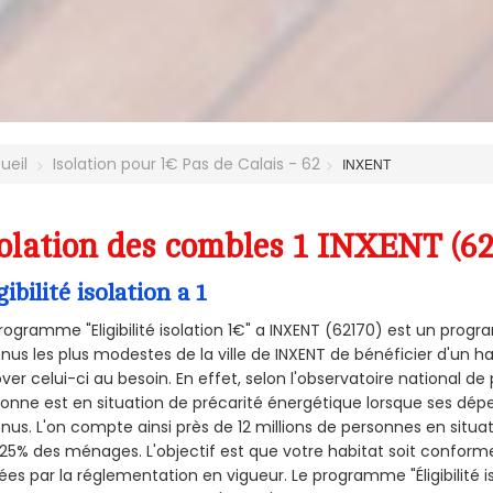
ueil
Isolation pour 1€ Pas de Calais - 62
INXENT
olation des combles 1 INXENT (62
gibilité isolation a 1
rogramme "Eligibilité isolation 1€" a INXENT (62170) est un pro
nus les plus modestes de la ville de INXENT de bénéficier d'un h
ver celui-ci au besoin. En effet, selon l'observatoire national d
onne est en situation de précarité énergétique lorsque ses dé
nus. L'on compte ainsi près de 12 millions de personnes en situa
t 25% des ménages.
L'objectif est que votre habitat soit confor
ées par la réglementation en vigueur. Le programme "Éligibilité i