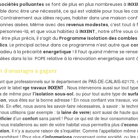
sociétés polluantes
se font de plus en plus nombreuses à
INXE
le donc être une nécessité, ce qui est valable pour tous les cas
 Contrairement aux idées reçues, habiter dans une maison conf
sonnes aisées. Même avec des
revenus modestes
, c’est tout à
personnes-là, et que vous habitiez à
INXENT
, notre offre vous
 être plus précis, il s’agit du
Programme Isolation des combles 
lics
. Le principal acteur dans ce programme n’est autre que
co
 adieu à la précarité
energetique
! Il faut quand même se rensei
ulées dans la loi POPE relative à la rénovation energetique sont 
t d’avantages à gagner
ant que professionnels sur le departement de PAS-DE-CALAIS-62170, n
voir le label
rge travaux INXENT
. Nous intervenons aussi sur tout typ
va de même pour
l’isolation sous-sol
, ou pour tout autre type de
surf
son
, vous êtes sur la bonne adresse ! En nous confiant vos travaux, v
ité. En effet, nous avons les savoir-faire nécessaires, à savoir : le tech
nous utilisons (par exemple : la
laine de verre
) sont aussi de haute qual
ficier
d’un
confort
sans pareil ! Pour ce qui est de leur consommation
nous installerons au sein de votre habitat vous permettra plus d’
econo
ation
, il n’y a aucune raison de s’inquiéter. Comme l’appellation même 
exorbitant ! Pour plus d’
informations
concernant notre société, ou les