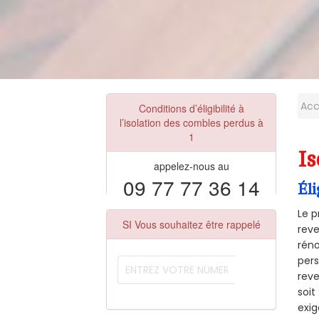
Acc
Conditions d’éligibilité à
l’isolation des combles perdus à
1
Is
appelez-nous au
09 77 77 36 14
Éli
Le p
SI Vous souhaitez être rappelé
reve
réno
pers
reve
soi
exig