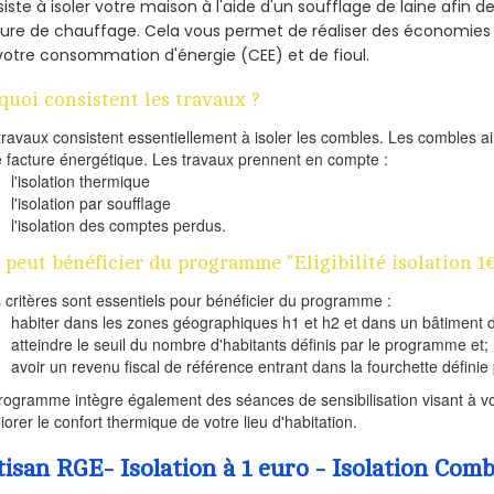
iste à isoler votre maison à l'aide d'un soufflage de laine afin d
ture de chauffage. Cela vous permet de réaliser des économie
votre consommation d'énergie (CEE) et de fioul.
quoi consistent les travaux ?
travaux consistent essentiellement à isoler les combles. Les combles 
e facture énergétique. Les travaux prennent en compte :
l'isolation thermique
l'isolation par soufflage
l'isolation des comptes perdus.
 peut bénéficier du programme "Eligibilité isolation 1
s critères sont essentiels pour bénéficier du programme :
habiter dans les zones géographiques h1 et h2 et dans un bâtiment d
atteindre le seuil du nombre d'habitants définis par le programme et;
avoir un revenu fiscal de référence entrant dans la fourchette définie p
rogramme intègre également des séances de sensibilisation visant à vo
iorer le confort thermique de votre lieu d'habitation.
tisan RGE- Isolation à 1 euro - Isolation Com