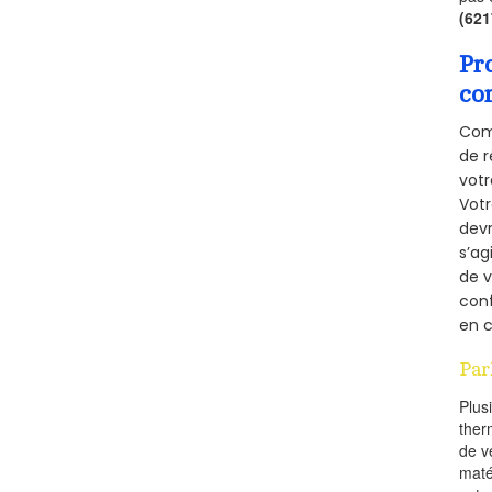
(62
Pr
co
Comm
de r
votr
Vot
devr
s’ag
de v
conf
en c
Par
Plus
ther
de v
maté