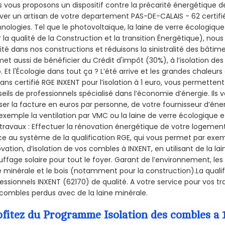
 vous proposons un dispositif contre la précarité énergétique de
ver un artisan de votre departement PAS-DE-CALAIS - 62 certifié
nologies. Tel que le photovoltaïque, la laine de verre écologiqu
 la qualité de la Construction et la
transition Énergétique), nous
ité dans nos constructions et réduisons la sinistralité des bâtim
et aussi de bénéficier du Crédit d'impôt (30%), à l’isolation de
. Et l'Écologie dans tout ça ? L’été arrive et les grandes chaleurs
sans certifié RGE INXENT pour l’isolation à 1 euro, vous permetten
eils de professionnels spécialisé dans l’économie d’énergie. Ils v
ser la facture en euros par personne, de votre fournisseur d’énerg
exemple la ventilation par VMC ou la laine de verre écologique e
travaux : Effectuer la rénovation énergétique de votre logement
e au système de la qualification RGE, qui vous permet par exe
vation, d’isolation de vos combles à INXENT, en utilisant de la la
ffage solaire pour tout le foyer. Garant de l’environnement, les 
e minérale et le bois (notamment pour la construction).La qualif
essionnels INXENT (62170) de qualité. A votre service pour vos 
combles perdus avec de la laine minérale.
ofitez du Programme Isolation des combles a