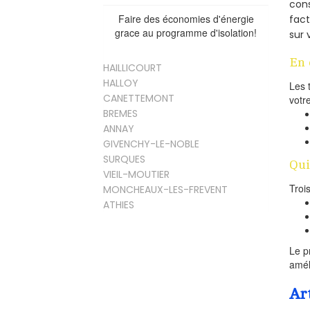
cons
Faire des économies d'énergie
fac
grace au programme d'isolation!
sur 
En 
HAILLICOURT
HALLOY
Les 
CANETTEMONT
votr
BREMES
ANNAY
GIVENCHY-LE-NOBLE
SURQUES
Qui
VIEIL-MOUTIER
Troi
MONCHEAUX-LES-FREVENT
ATHIES
Le p
amél
Ar