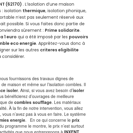
NT (62170)
. L’isolation d’une maison
 : isolation
thermique
, isolation phonique,
ortable n’est pas seulement réservé aux
 fait possible. Si vous faites donc partie de
 conviendra sûrement :
Prime solidarite
.
a 1 euro
qui a été imposé par les
pouvoirs
mble eco energie
. Apprêtez-vous donc à
gner sur les autres
criteres eligibilite
à considérer.
ous fournissons des travaux dignes de
e de maison et même sur l’isolation combles. Il
ace isoler
. Ainsi, si vous avez besoin d’
isoler
ous bénéficierez d’ouvrages de meilleure
nique de
combles soufflage
. Les matériaux
ité. À la fin de notre intervention, vous allez
, vous n’avez pas à vous en faire. Le système
mies energie
. En ce qui concerne le
prix
du programme le montre, le prix n’est surtout
 activités que nous entreprenons à
INXENT