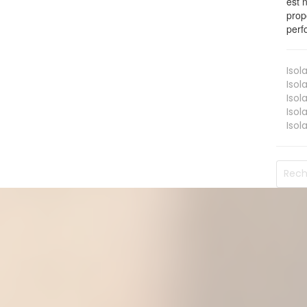
est 
prop
perf
Isol
Isol
Isol
Isol
Isol