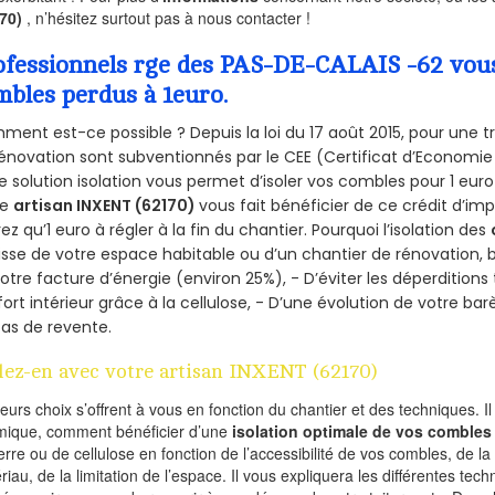
170)
, n’hésitez surtout pas à nous contacter !
ofessionnels rge des PAS-DE-CALAIS -62 vous 
mbles perdus à 1euro.
ent est-ce possible ? Depuis la loi du 17 août 2015, pour une tr
énovation sont subventionnés par le CEE (Certificat d’Economie
e solution isolation vous permet d’isoler vos combles pour 1 e
re
artisan INXENT (62170)
vous fait bénéficier de ce crédit d’imp
ez qu’1 euro à régler à la fin du chantier. Pourquoi l’isolation des
isse de votre espace habitable ou d’un chantier de rénovation, bé
otre facture d’énergie (environ 25%), - D’éviter les déperditions
ort intérieur grâce à la cellulose, - D’une évolution de votre ba
as de revente.
lez-en avec votre artisan INXENT (62170)
ieurs choix s’offrent à vous en fonction du chantier et des techniques. I
mique, comment bénéficier d’une
isolation optimale de vos combles
erre ou de cellulose en fonction de l’accessibilité de vos combles, de l
riau, de la limitation de l’espace. Il vous expliquera les différentes techn