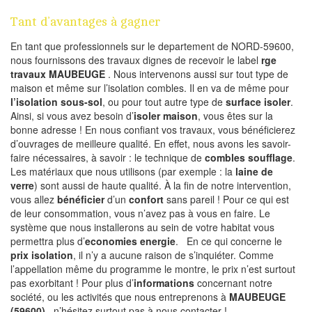
Tant d’avantages à gagner
En tant que professionnels sur le departement de NORD-59600,
nous fournissons des travaux dignes de recevoir le label
rge
travaux MAUBEUGE
. Nous intervenons aussi sur tout type de
maison et même sur l’isolation combles. Il en va de même pour
l’isolation sous-sol
, ou pour tout autre type de
surface isoler
.
Ainsi, si vous avez besoin d’
isoler maison
, vous êtes sur la
bonne adresse ! En nous confiant vos travaux, vous bénéficierez
d’ouvrages de meilleure qualité. En effet, nous avons les savoir-
faire nécessaires, à savoir : le technique de
combles soufflage
.
Les matériaux que nous utilisons (par exemple : la
laine de
verre
) sont aussi de haute qualité. À la fin de notre intervention,
vous allez
bénéficier
d’un
confort
sans pareil ! Pour ce qui est
de leur consommation, vous n’avez pas à vous en faire. Le
système que nous installerons au sein de votre habitat vous
permettra plus d’
economies energie
. En ce qui concerne le
prix isolation
, il n’y a aucune raison de s’inquiéter. Comme
l’appellation même du programme le montre, le prix n’est surtout
pas exorbitant ! Pour plus d’
informations
concernant notre
société, ou les activités que nous entreprenons à
MAUBEUGE
(59600)
, n’hésitez surtout pas à nous contacter !