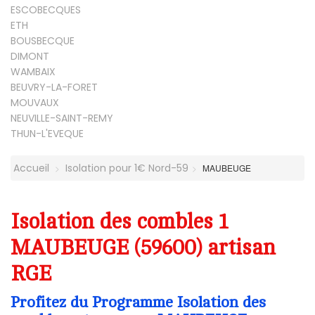
ESCOBECQUES
ETH
BOUSBECQUE
DIMONT
WAMBAIX
BEUVRY-LA-FORET
MOUVAUX
NEUVILLE-SAINT-REMY
THUN-L'EVEQUE
Accueil
Isolation pour 1€ Nord-59
MAUBEUGE
Isolation des combles 1
MAUBEUGE (59600) artisan
RGE
Profitez du Programme Isolation des