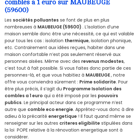
combles a 1 euro sur MAUBEUGE
(59600)
Les
sociétés polluantes
se font de plus en plus
nombreuses à
MAUBEUGE (59600)
. L’isolation d’une
maison semble donc être une nécessité, ce qui est valable
pour tous les cas : isolation
thermique
, isolation phonique,
etc. Contrairement aux idées reçues, habiter dans une
maison confortable n’est pas seulement réservé aux
personnes aisées. Même avec des
revenus modestes
,
c’est tout à fait possible. Si vous faites donc partie de ces
personnes-là, et que vous habitiez à
MAUBEUGE
, notre
offre vous conviendra sûrement :
Prime solidarite
. Pour
être plus précis, il s’agit du
Programme Isolation des
combles a 1 euro
qui a été imposé par les
pouvoirs
publics
. Le principal acteur dans ce programme n’est
autre que
comble eco energie
. Apprêtez-vous donc à dire
adieu à la précarité
energetique
! Il faut quand même se
renseigner sur les autres
criteres eligibilite
stipulées dans
la loi POPE relative à la rénovation energetique sont à
considérer.