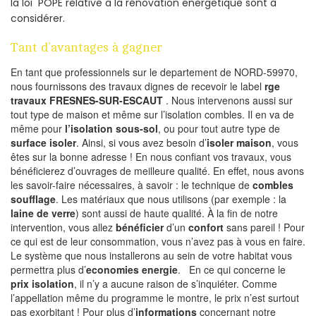
la loi POPE relative à la rénovation energetique sont à
considérer.
Tant d’avantages à gagner
En tant que professionnels sur le departement de NORD-59970,
nous fournissons des travaux dignes de recevoir le label
rge
travaux FRESNES-SUR-ESCAUT
. Nous intervenons aussi sur
tout type de maison et même sur l’isolation combles. Il en va de
même pour
l’isolation sous-sol
, ou pour tout autre type de
surface isoler
. Ainsi, si vous avez besoin d’
isoler maison
, vous
êtes sur la bonne adresse ! En nous confiant vos travaux, vous
bénéficierez d’ouvrages de meilleure qualité. En effet, nous avons
les savoir-faire nécessaires, à savoir : le technique de
combles
soufflage
. Les matériaux que nous utilisons (par exemple : la
laine de verre
) sont aussi de haute qualité. À la fin de notre
intervention, vous allez
bénéficier
d’un
confort
sans pareil ! Pour
ce qui est de leur consommation, vous n’avez pas à vous en faire.
Le système que nous installerons au sein de votre habitat vous
permettra plus d’
economies energie
. En ce qui concerne le
prix isolation
, il n’y a aucune raison de s’inquiéter. Comme
l’appellation même du programme le montre, le prix n’est surtout
pas exorbitant ! Pour plus d’
informations
concernant notre