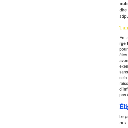
pub
dire
stip
Tan
En t
rge
pou
êtes
avon
exem
sans
sein
rais
d’
in
pas 
Éli
Le p
aux 