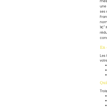
mesu
une 
ses 
Fra
norm
1€" 
rédu
cons
En 
Les 
votr
Qui
Troi