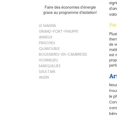
sign
Faire des économies d'énergie
d’am
grace au programme d'isolation!
valo
Par
LE MAISNIL
GRAND-FORT-PHILIPPE
Plus
ANNEUX
ther
PRISCHES
de v
QUAROUBLE
maté
BOUSSIERES-EN-CAMBRESIS
est 
prop
GONNELIEU
perf
MARQUILLIES
SAULTAIN
Ar
ANZIN
Nous
trou
le p
Cons
cons
béné