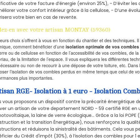
ificative de votre facture d’énergie (environ 25%), - D’éviter le
éliorer votre confort intérieur grâce à la cellulose, - D’une év
risera votre bien en cas de revente.
lez-en avec votre artisan MONTAY (59360)
ieurs choix s’offrent à vous en fonction du chantier et des techniques. I
mique, comment bénéficier d’une
isolation optimale de vos combles
erre ou de cellulose en fonction de l’accessibilité de vos combles, de l
riau, de la limitation de l’espace. Il vous expliquera les différentes techn
nécessaire ou non de recourir à une dépose de votre toiture, etc. Dans 
oser l’isolation de vos combles perdus en même temps que celui de vot
ormances plus importantes.
tisan RGE- Isolation à 1 euro - Isolation Co
 vous proposons un dispositif contre la précarité énergétique de
ver un artisan de votre departement NORD - 59 certifié RGE en u
hotovoltaïque, la laine de verre écologique... Grâce a la loi POPE
truction et la
transition Énergétique), nous renforçons la quali
tructions et réduisons la sinistralité des bâtiments. Cela vous 
ficier du Crédit d'impôt (30%), à l’isolation des combles pour 1 eu