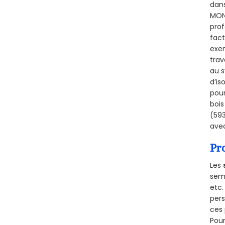
dans
MONT
prof
fact
exem
trav
au s
d’is
pour
bois
(593
avec
Pr
Les
semb
etc.
per
ces 
Pour