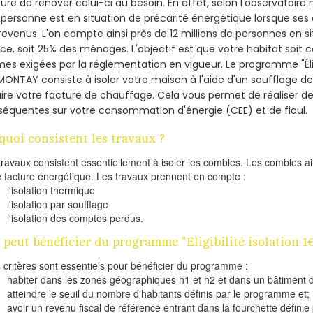
re de rénover celui-ci au besoin. En effet, selon l'observatoire
personne est en situation de précarité énergétique lorsque se
revenus. L'on compte ainsi près de 12 millions de personnes en s
nce, soit 25% des ménages.
L'objectif est que votre habitat soit
es exigées par la réglementation en vigueur. Le programme "Éligi
MONTAY consiste à isoler votre maison à l'aide d'un soufflage de
ire votre facture de chauffage. Cela vous permet de réaliser 
équentes sur votre consommation d'énergie (CEE) et de fioul.
quoi consistent les travaux ?
travaux consistent essentiellement à isoler les combles. Les combles 
e facture énergétique. Les travaux prennent en compte :
l'isolation thermique
l'isolation par soufflage
l'isolation des comptes perdus.
 peut bénéficier du programme "Eligibilité isolation 
s critères sont essentiels pour bénéficier du programme :
habiter dans les zones géographiques h1 et h2 et dans un bâtiment d
atteindre le seuil du nombre d'habitants définis par le programme et;
avoir un revenu fiscal de référence entrant dans la fourchette définie p