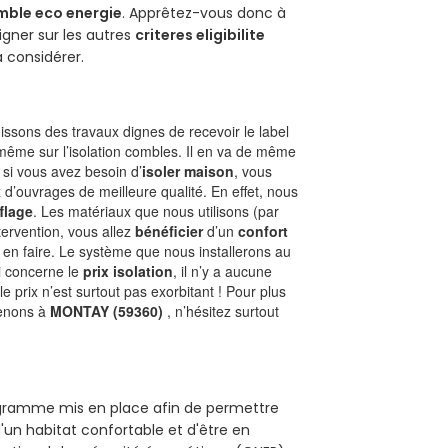
mble eco energie
. Apprêtez-vous donc à
gner sur les autres
criteres eligibilite
à considérer.
ssons des travaux dignes de recevoir le label
 même sur l’isolation combles. Il en va de même
, si vous avez besoin d’
isoler maison
, vous
 d’ouvrages de meilleure qualité. En effet, nous
flage
. Les matériaux que nous utilisons (par
ntervention, vous allez
bénéficier
d’un
confort
 en faire. Le système que nous installerons au
i concerne le
prix isolation
, il n’y a aucune
prix n’est surtout pas exorbitant ! Pour plus
renons à
MONTAY (59360)
, n’hésitez surtout
rogramme mis en place afin de permettre
'un habitat confortable et d'être en