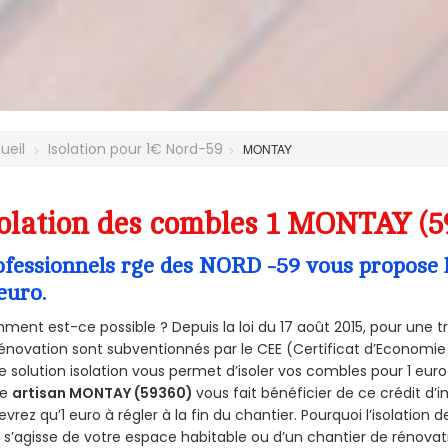
ueil
Isolation pour 1€ Nord-59
MONTAY
olation des combles 1 MONTAY (5
ofessionnels rge des NORD -59 vous propose l
euro.
ent est-ce possible ? Depuis la loi du 17 août 2015, pour une tr
énovation sont subventionnés par le CEE (Certificat d’Economie
e solution isolation vous permet d’isoler vos combles pour 1 e
re
artisan MONTAY (59360)
vous fait bénéficier de ce crédit d’i
devrez qu’1 euro à régler à la fin du chantier. Pourquoi l’isolation 
l s’agisse de votre espace habitable ou d’un chantier de rénovati