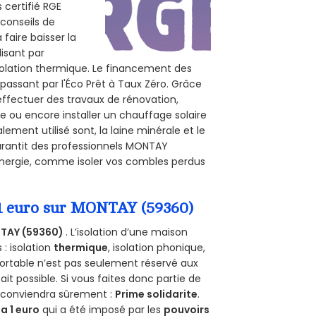
 certifié RGE
 conseils de
 faire baisser la
lisant par
isolation thermique. Le financement des
passant par l'Éco Prêt à Taux Zéro. Grâce
effectuer des travaux de rénovation,
le ou encore installer un chauffage solaire
ement utilisé sont, la laine minérale et le
arantit des professionnels MONTAY
’énergie, comme isoler vos combles perdus
 1 euro sur MONTAY (59360)
TAY (59360)
. L’isolation d’une maison
 : isolation
thermique
, isolation phonique,
ortable n’est pas seulement réservé aux
 fait possible. Si vous faites donc partie de
s conviendra sûrement :
Prime solidarite
.
a 1 euro
qui a été imposé par les
pouvoirs