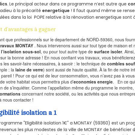
lics
. Le principal acteur dans ce programme n’est autre que
co
 adieu à la précarité
energetique
! Il faut quand même se rensei
ulées dans la loi POPE relative à la rénovation energetique sont 
t d’avantages à gagner
ant que professionnels sur le departement de NORD-59360, nous fourni
 travaux MONTAY
. Nous intervenons aussi sur tout type de maison et
r
l’isolation sous-sol
, ou pour tout autre type de
surface isoler
. Ainsi
 sur la bonne adresse ! En nous confiant vos travaux, vous bénéficierez
s les savoir-faire nécessaires, à savoir : le technique de
combles souf
ple : la
laine de verre
) sont aussi de haute qualité. À la fin de notre i
 pareil ! Pour ce qui est de leur consommation, vous n’avez pas à vous
 de votre habitat vous permettra plus d’
economies energie
. En ce qu
on de s’inquiéter. Comme l’appellation même du programme le montre, le 
formations
concernant notre société, ou les activités que nous entrep
à nous contacter !
gibilité isolation a 1
rogramme "Eligibilité isolation 1€" a MONTAY (59360) est un p
revenus les plus modestes de la ville de MONTAY de bénéficier d