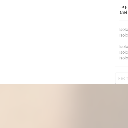
Le p
amél
Isol
Isol
Isol
Isol
Isol