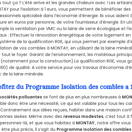
 tout ça ? L’été arrive et les grandes chaleurs avec ! Les artisans
AY pour l’isolation à 1 euro, vous permettent de bénéficier des
essionnels spécialisé dans l’économie d’énergie. Ils vous aident à
ure en euros par personne, de votre fournisseur d’énergie. En uti
ple la ventilation par VMC ou la laine de verre écologique et l’
aux : Effectuer la rénovation énergétique de votre logement en 
ystème de la qualification RGE, qui vous permet par exemple d’
olation de vos combles à MONTAY, en utilisant de la laine minéra
 tout le foyer. Garant de l’environnement, les matériaux principal
 (notamment pour la construction).La qualification RGE, vous g
60) de qualité. A votre service pour vos travaux d’économie d
 de la laine minérale.
ofitez du Programme Isolation des combles a
sociétés polluantes
se font de plus en plus nombreuses à
MON
le donc être une nécessité, ce qui est valable pour tous les cas
 Contrairement aux idées reçues, habiter dans une maison conf
sonnes aisées. Même avec des
revenus modestes
, c’est tout à
personnes-là, et que vous habitiez à
MONTAY
, notre offre vou
 être plus précis, il s’agit du
Programme Isolation des combles 