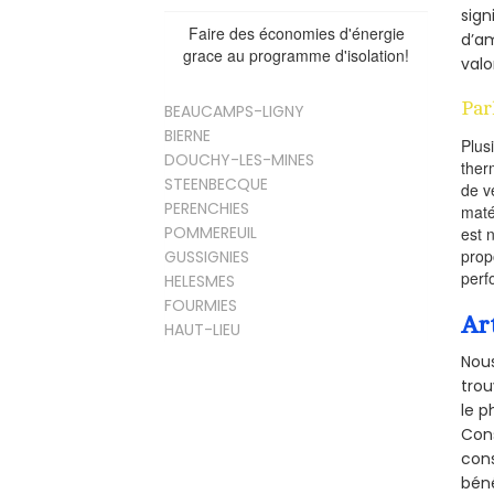
sign
Faire des économies d'énergie
d’am
grace au programme d'isolation!
valo
Par
BEAUCAMPS-LIGNY
BIERNE
Plus
DOUCHY-LES-MINES
ther
STEENBECQUE
de v
PERENCHIES
maté
POMMEREUIL
est 
prop
GUSSIGNIES
perf
HELESMES
FOURMIES
Ar
HAUT-LIEU
Nous
trou
le p
Cons
cons
béné