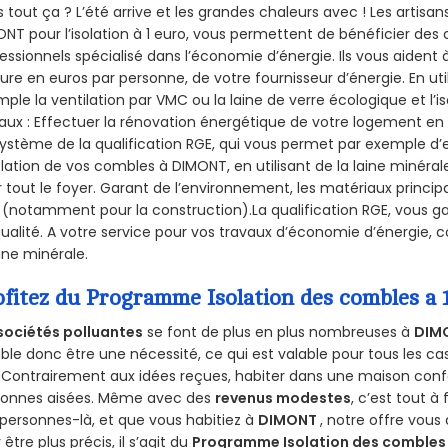
 tout ça ? L’été arrive et les grandes chaleurs avec ! Les artisans
NT pour l’isolation à 1 euro, vous permettent de bénéficier des 
essionnels spécialisé dans l’économie d’énergie. Ils vous aident à
ure en euros par personne, de votre fournisseur d’énergie. En uti
ple la ventilation par VMC ou la laine de verre écologique et l’
aux : Effectuer la rénovation énergétique de votre logement en 
ystème de la qualification RGE, qui vous permet par exemple d’
olation de vos combles à DIMONT, en utilisant de la laine minéral
 tout le foyer. Garant de l’environnement, les matériaux principal
 (notamment pour la construction).La qualification RGE, vous g
ualité. A votre service pour vos travaux d’économie d’énergie
aine minérale.
ofitez du Programme Isolation des combles a
sociétés polluantes
se font de plus en plus nombreuses à
DIM
le donc être une nécessité, ce qui est valable pour tous les cas
 Contrairement aux idées reçues, habiter dans une maison conf
sonnes aisées. Même avec des
revenus modestes
, c’est tout à
personnes-là, et que vous habitiez à
DIMONT
, notre offre vou
 être plus précis, il s’agit du
Programme Isolation des combles 