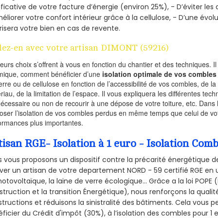
ificative de votre facture d’énergie (environ 25%), - D’éviter le
éliorer votre confort intérieur grâce à la cellulose, - D’une év
risera votre bien en cas de revente.
lez-en avec votre artisan DIMONT (59216)
ieurs choix s’offrent à vous en fonction du chantier et des techniques. I
mique, comment bénéficier d’une
isolation optimale de vos combles
erre ou de cellulose en fonction de l’accessibilité de vos combles, de l
riau, de la limitation de l’espace. Il vous expliquera les différentes techn
nécessaire ou non de recourir à une dépose de votre toiture, etc. Dans 
oser l’isolation de vos combles perdus en même temps que celui de vot
ormances plus importantes.
tisan RGE- Isolation à 1 euro - Isolation Co
 vous proposons un dispositif contre la précarité énergétique de
ver un artisan de votre departement NORD - 59 certifié RGE en u
hotovoltaïque, la laine de verre écologique... Grâce a la loi POPE
truction et la
transition Énergétique), nous renforçons la quali
tructions et réduisons la sinistralité des bâtiments. Cela vous 
ficier du Crédit d'impôt (30%), à l’isolation des combles pour 1 eu