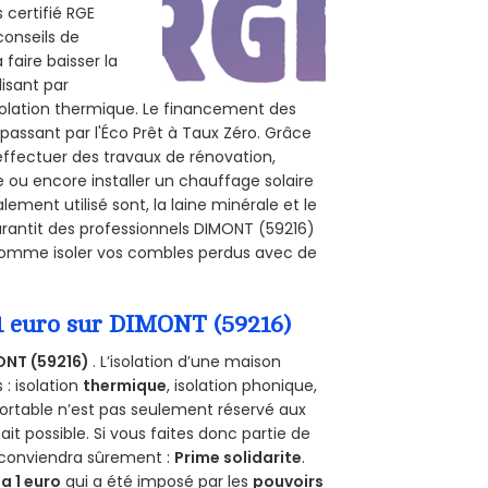
 certifié RGE
conseils de
 faire baisser la
lisant par
isolation thermique. Le financement des
passant par l'Éco Prêt à Taux Zéro. Grâce
effectuer des travaux de rénovation,
e ou encore installer un chauffage solaire
ement utilisé sont, la laine minérale et le
arantit des professionnels DIMONT (59216)
, comme isoler vos combles perdus avec de
 1 euro sur DIMONT (59216)
ONT (59216)
. L’isolation d’une maison
 : isolation
thermique
, isolation phonique,
ortable n’est pas seulement réservé aux
 fait possible. Si vous faites donc partie de
s conviendra sûrement :
Prime solidarite
.
a 1 euro
qui a été imposé par les
pouvoirs