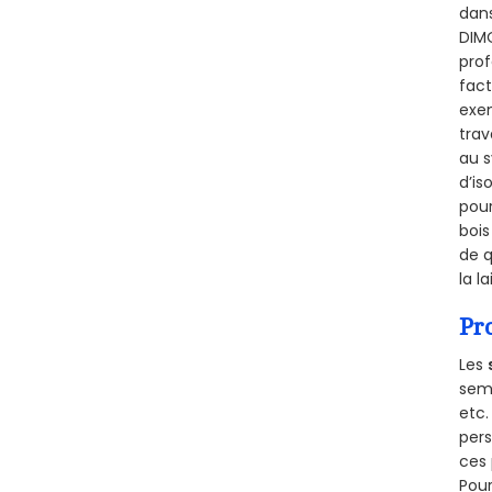
dans
DIMO
prof
fact
exem
trav
au s
d’is
pour
bois
de q
la l
Pr
Les
semb
etc.
per
ces 
Pour