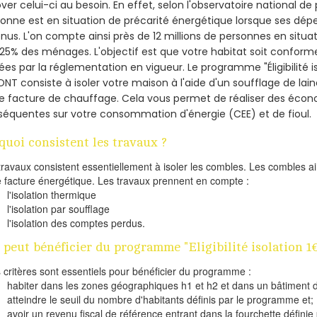
ver celui-ci au besoin. En effet, selon l'observatoire national d
onne est en situation de précarité énergétique lorsque ses dé
nus. L'on compte ainsi près de 12 millions de personnes en situa
t 25% des ménages.
L'objectif est que votre habitat soit confor
ées par la réglementation en vigueur. Le programme "Éligibilité i
NT consiste à isoler votre maison à l'aide d'un soufflage de lain
e facture de chauffage. Cela vous permet de réaliser des éco
équentes sur votre consommation d'énergie (CEE) et de fioul.
quoi consistent les travaux ?
travaux consistent essentiellement à isoler les combles. Les combles 
e facture énergétique. Les travaux prennent en compte :
l'isolation thermique
l'isolation par soufflage
l'isolation des comptes perdus.
 peut bénéficier du programme "Eligibilité isolation 1
s critères sont essentiels pour bénéficier du programme :
habiter dans les zones géographiques h1 et h2 et dans un bâtiment d
atteindre le seuil du nombre d'habitants définis par le programme et;
avoir un revenu fiscal de référence entrant dans la fourchette définie p