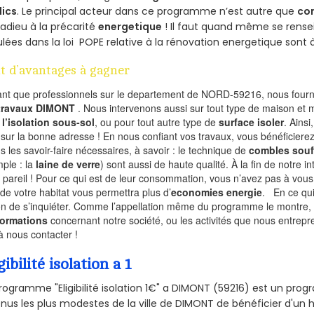
lics
. Le principal acteur dans ce programme n’est autre que
co
 adieu à la précarité
energetique
! Il faut quand même se rensei
ulées dans la loi POPE relative à la rénovation energetique sont 
t d’avantages à gagner
ant que professionnels sur le departement de NORD-59216, nous fourni
 travaux DIMONT
. Nous intervenons aussi sur tout type de maison et 
r
l’isolation sous-sol
, ou pour tout autre type de
surface isoler
. Ainsi
 sur la bonne adresse ! En nous confiant vos travaux, vous bénéficierez
s les savoir-faire nécessaires, à savoir : le technique de
combles souf
ple : la
laine de verre
) sont aussi de haute qualité. À la fin de notre i
 pareil ! Pour ce qui est de leur consommation, vous n’avez pas à vous
 de votre habitat vous permettra plus d’
economies energie
. En ce qu
on de s’inquiéter. Comme l’appellation même du programme le montre, le 
formations
concernant notre société, ou les activités que nous entrep
à nous contacter !
gibilité isolation a 1
rogramme "Eligibilité isolation 1€" a DIMONT (59216) est un pr
nus les plus modestes de la ville de DIMONT de bénéficier d'un 