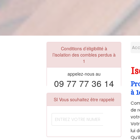
Acc
Conditions d’éligibilité à
l’isolation des combles perdus à
1
Is
appelez-nous au
09 77 77 36 14
Pr
à 1
SI Vous souhaitez être rappelé
Comm
de r
votr
Vot
lui 
Qu’i