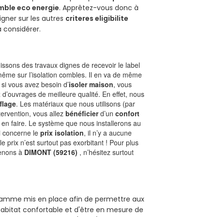
mble eco energie
. Apprêtez-vous donc à
gner sur les autres
criteres eligibilite
à considérer.
ssons des travaux dignes de recevoir le label
même sur l’isolation combles. Il en va de même
, si vous avez besoin d’
isoler maison
, vous
 d’ouvrages de meilleure qualité. En effet, nous
flage
. Les matériaux que nous utilisons (par
ntervention, vous allez
bénéficier
d’un
confort
 en faire. Le système que nous installerons au
i concerne le
prix isolation
, il n’y a aucune
prix n’est surtout pas exorbitant ! Pour plus
renons à
DIMONT (59216)
, n’hésitez surtout
ogramme mis en place afin de permettre aux
habitat confortable et d'être en mesure de