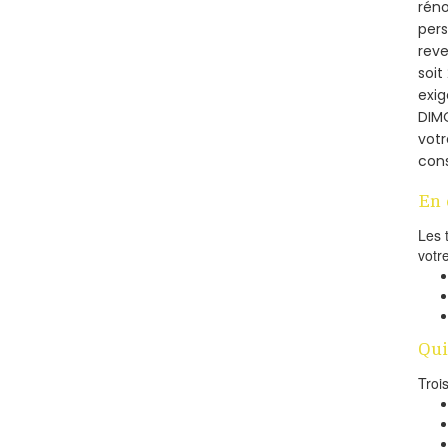
réno
pers
reve
soi
exig
DIMO
votr
cons
En 
Les 
votr
Qui
Troi