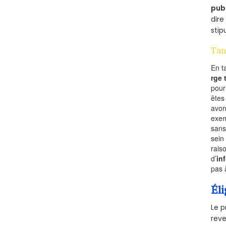
pub
dire
stip
Tan
En t
rge
pou
êtes
avon
exem
sans
sein
rais
d’
in
pas 
Éli
Le p
reve