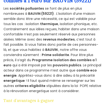
combles a 1 euro sur BAUVIN (59221)
Les
sociétés polluantes
se font de plus en plus
nombreuses à
BAUVIN (59221)
. L’isolation d’une maison
semble donc être une nécessité, ce qui est valable pour
tous les cas : isolation
thermique
, isolation phonique, etc.
Contrairement aux idées reçues, habiter dans une maison
confortable n’est pas seulement réservé aux personnes
aisées. Même avec des
revenus modestes
, c’est tout à
fait possible. Si vous faites donc partie de ces personnes-
là, et que vous habitiez à
BAUVIN
, notre offre vous
conviendra sûrement :
Prime solidarite
. Pour être plus
précis, il s’agit du
Programme Isolation des combles a 1
euro
qui a été imposé par les
pouvoirs publics
. Le principal
acteur dans ce programme n’est autre que
comble eco
energie
. Apprêtez-vous donc à dire adieu à la précarité
energetique
! Il faut quand même se renseigner sur les
autres
criteres eligibilite
stipulées dans la loi POPE relative
à la rénovation energetique sont à considérer.
Tant d’avantages à gagner