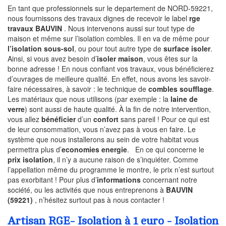
En tant que professionnels sur le departement de NORD-59221,
nous fournissons des travaux dignes de recevoir le label
rge
travaux BAUVIN
. Nous intervenons aussi sur tout type de
maison et même sur l’isolation combles. Il en va de même pour
l’isolation sous-sol
, ou pour tout autre type de
surface isoler
.
Ainsi, si vous avez besoin d’
isoler maison
, vous êtes sur la
bonne adresse ! En nous confiant vos travaux, vous bénéficierez
d’ouvrages de meilleure qualité. En effet, nous avons les savoir-
faire nécessaires, à savoir : le technique de
combles soufflage
.
Les matériaux que nous utilisons (par exemple : la
laine de
verre
) sont aussi de haute qualité. À la fin de notre intervention,
vous allez
bénéficier
d’un
confort
sans pareil ! Pour ce qui est
de leur consommation, vous n’avez pas à vous en faire. Le
système que nous installerons au sein de votre habitat vous
permettra plus d’
economies energie
. En ce qui concerne le
prix isolation
, il n’y a aucune raison de s’inquiéter. Comme
l’appellation même du programme le montre, le prix n’est surtout
pas exorbitant ! Pour plus d’
informations
concernant notre
société, ou les activités que nous entreprenons à
BAUVIN
(59221)
, n’hésitez surtout pas à nous contacter !
Artisan RGE- Isolation à 1 euro - Isolation