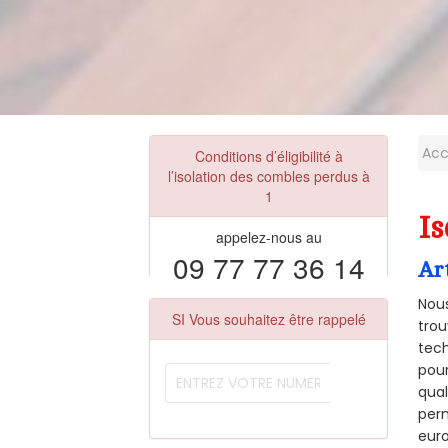
Acc
Conditions d’éligibilité à
l’isolation des combles perdus à
1
Is
appelez-nous au
09 77 77 36 14
Ar
Nous
SI Vous souhaitez être rappelé
trou
tech
pour
qual
perm
euro