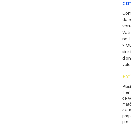
co
Comm
de r
votr
Vot
ne l
? Qu
sign
d’am
valo
Par
Plus
ther
de v
maté
est 
prop
perf