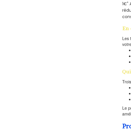
1€" 
rédu
cons
En 
Les 
votr
Qui
Troi
Le p
amél
Pr