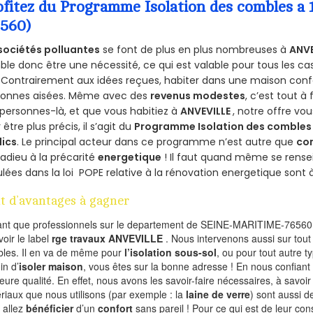
ofitez du Programme Isolation des combles 
6560)
sociétés polluantes
se font de plus en plus nombreuses à
ANVE
le donc être une nécessité, ce qui est valable pour tous les cas
 Contrairement aux idées reçues, habiter dans une maison conf
sonnes aisées. Même avec des
revenus modestes
, c’est tout à
personnes-là, et que vous habitiez à
ANVEVILLE
, notre offre v
 être plus précis, il s’agit du
Programme Isolation des combles 
lics
. Le principal acteur dans ce programme n’est autre que
co
 adieu à la précarité
energetique
! Il faut quand même se rensei
ulées dans la loi POPE relative à la rénovation energetique sont 
t d’avantages à gagner
ant que professionnels sur le departement de SEINE-MARITIME-76560,
voir le label
rge travaux ANVEVILLE
. Nous intervenons aussi sur tout
les. Il en va de même pour
l’isolation sous-sol
, ou pour tout autre 
in d’
isoler maison
, vous êtes sur la bonne adresse ! En nous confiant
leure qualité. En effet, nous avons les savoir-faire nécessaires, à savoir
riaux que nous utilisons (par exemple : la
laine de verre
) sont aussi de
 allez
bénéficier
d’un
confort
sans pareil ! Pour ce qui est de leur co