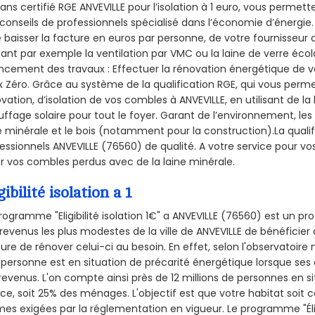
sans certifié RGE ANVEVILLE pour l’isolation à 1 euro, vous permet
conseils de professionnels spécialisé dans l’économie d’énergie. 
e baisser la facture en euros par personne, de votre fournisseur 
isant par exemple la ventilation par VMC ou la laine de verre écol
ncement des travaux : Effectuer la rénovation énergétique de v
 Zéro. Grâce au système de la qualification RGE, qui vous perm
vation, d’isolation de vos combles à ANVEVILLE, en utilisant de la
ffage solaire pour tout le foyer. Garant de l’environnement, les 
e minérale et le bois (notamment pour la construction).La qualif
essionnels ANVEVILLE (76560) de qualité. A votre service pour 
er vos combles perdus avec de la laine minérale.
gibilité isolation a 1
rogramme "Eligibilité isolation 1€" a ANVEVILLE (76560) est un 
revenus les plus modestes de la ville de ANVEVILLE de bénéficier 
re de rénover celui-ci au besoin. En effet, selon l'observatoire
personne est en situation de précarité énergétique lorsque se
revenus. L'on compte ainsi près de 12 millions de personnes en s
nce, soit 25% des ménages.
L'objectif est que votre habitat soit
es exigées par la réglementation en vigueur. Le programme "Éligi