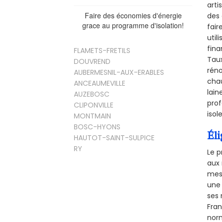
arti
Faire des économies d'énergie
des 
grace au programme d'isolation!
fair
util
fina
FLAMETS-FRETILS
Taux
DOUVREND
réno
AUBERMESNIL-AUX-ERABLES
chau
ANCEAUMEVILLE
lain
AUZEBOSC
prof
CLIPONVILLE
isol
MONTMAIN
BOSC-HYONS
Éli
HAUTOT-SAINT-SULPICE
RY
Le p
aux 
mesu
une 
ses 
Fra
norm