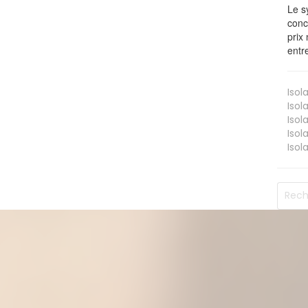
Le s
conc
prix 
entr
Isol
Isol
Isol
Isol
Isol