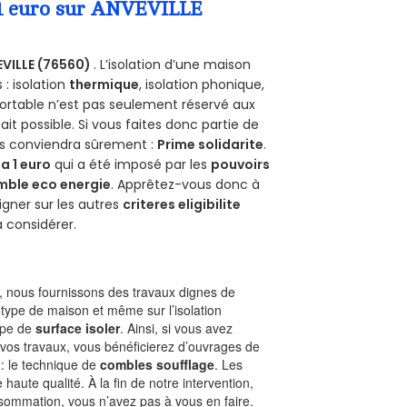
a 1 euro sur ANVEVILLE
VILLE (76560)
. L’isolation d’une maison
 : isolation
thermique
, isolation phonique,
ortable n’est pas seulement réservé aux
 fait possible. Si vous faites donc partie de
ous conviendra sûrement :
Prime solidarite
.
a 1 euro
qui a été imposé par les
pouvoirs
mble eco energie
. Apprêtez-vous donc à
gner sur les autres
criteres eligibilite
à considérer.
 nous fournissons des travaux dignes de
 type de maison et même sur l’isolation
type de
surface isoler
. Ainsi, si vous avez
 vos travaux, vous bénéficierez d’ouvrages de
 : le technique de
combles soufflage
. Les
 haute qualité. À la fin de notre intervention,
nsommation, vous n’avez pas à vous en faire.