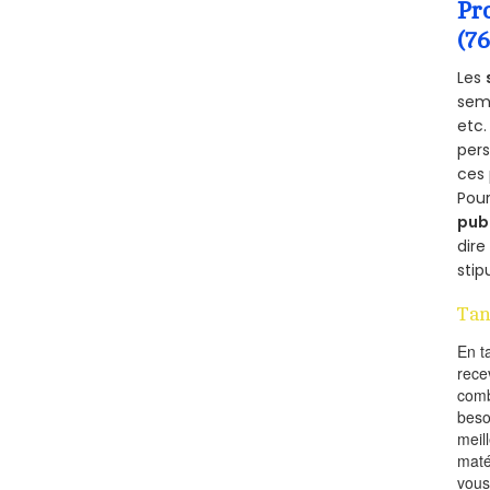
Pr
(7
Les
semb
etc.
per
ces 
Pour
pub
dire
stip
Tan
En t
rece
comb
beso
meil
maté
vous