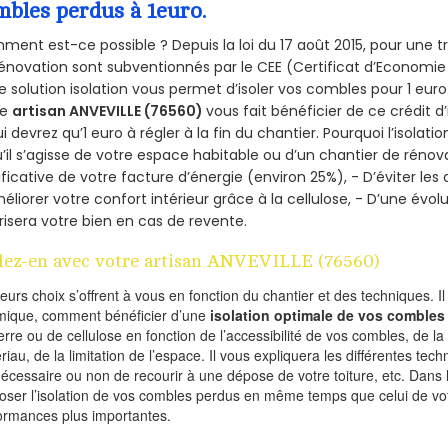
mbles perdus à 1euro.
ent est-ce possible ? Depuis la loi du 17 août 2015, pour une tr
énovation sont subventionnés par le CEE (Certificat d’Economie
e solution isolation vous permet d’isoler vos combles pour 1 e
re
artisan ANVEVILLE (76560)
vous fait bénéficier de ce crédit d
ui devrez qu’1 euro à régler à la fin du chantier. Pourquoi l’isolati
’il s’agisse de votre espace habitable ou d’un chantier de rénova
ificative de votre facture d’énergie (environ 25%), - D’éviter le
éliorer votre confort intérieur grâce à la cellulose, - D’une év
risera votre bien en cas de revente.
lez-en avec votre artisan ANVEVILLE (76560)
ieurs choix s’offrent à vous en fonction du chantier et des techniques. I
mique, comment bénéficier d’une
isolation optimale de vos combles
erre ou de cellulose en fonction de l’accessibilité de vos combles, de l
riau, de la limitation de l’espace. Il vous expliquera les différentes techn
nécessaire ou non de recourir à une dépose de votre toiture, etc. Dans 
oser l’isolation de vos combles perdus en même temps que celui de vot
ormances plus importantes.