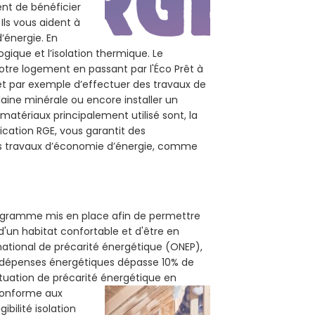
tent de bénéficier
Ils vous aident à
d’énergie. En
ogique et l’isolation thermique. Le
otre logement en passant par l'Éco Prêt à
et par exemple d’effectuer des travaux de
 laine minérale ou encore installer un
matériaux principalement utilisé sont, la
ication RGE, vous garantit des
vos travaux d’économie d’énergie, comme
programme mis en place afin de permettre
d'un habitat confortable et d'être en
 national de précarité énergétique (ONEP),
s dépenses énergétiques dépasse 10% de
ituation de précarité énergétique en
 conforme aux
bilité isolation