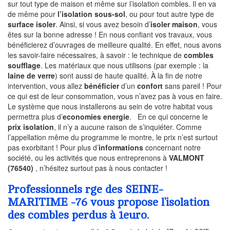
sur tout type de maison et même sur l’isolation combles. Il en va
de même pour
l’isolation sous-sol
, ou pour tout autre type de
surface isoler
. Ainsi, si vous avez besoin d’
isoler maison
, vous
êtes sur la bonne adresse ! En nous confiant vos travaux, vous
bénéficierez d’ouvrages de meilleure qualité. En effet, nous avons
les savoir-faire nécessaires, à savoir : le technique de
combles
soufflage
. Les matériaux que nous utilisons (par exemple : la
laine de verre
) sont aussi de haute qualité. À la fin de notre
intervention, vous allez
bénéficier
d’un
confort
sans pareil ! Pour
ce qui est de leur consommation, vous n’avez pas à vous en faire.
Le système que nous installerons au sein de votre habitat vous
permettra plus d’
economies energie
. En ce qui concerne le
prix isolation
, il n’y a aucune raison de s’inquiéter. Comme
l’appellation même du programme le montre, le prix n’est surtout
pas exorbitant ! Pour plus d’
informations
concernant notre
société, ou les activités que nous entreprenons à
VALMONT
(76540)
, n’hésitez surtout pas à nous contacter !
Professionnels rge des SEINE-
MARITIME -76 vous propose l’isolation
des combles perdus à 1euro.