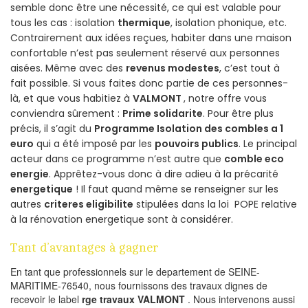
semble donc être une nécessité, ce qui est valable pour
tous les cas : isolation
thermique
, isolation phonique, etc.
Contrairement aux idées reçues, habiter dans une maison
confortable n’est pas seulement réservé aux personnes
aisées. Même avec des
revenus modestes
, c’est tout à
fait possible. Si vous faites donc partie de ces personnes-
là, et que vous habitiez à
VALMONT
, notre offre vous
conviendra sûrement :
Prime solidarite
. Pour être plus
précis, il s’agit du
Programme Isolation des combles a 1
euro
qui a été imposé par les
pouvoirs publics
. Le principal
acteur dans ce programme n’est autre que
comble eco
energie
. Apprêtez-vous donc à dire adieu à la précarité
energetique
! Il faut quand même se renseigner sur les
autres
criteres eligibilite
stipulées dans la loi POPE relative
à la rénovation energetique sont à considérer.
Tant d’avantages à gagner
En tant que professionnels sur le departement de SEINE-
MARITIME-76540, nous fournissons des travaux dignes de
recevoir le label
rge travaux VALMONT
. Nous intervenons aussi