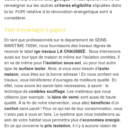
renseigner sur les autres
criteres eligibilite
stipulées dans
la loi POPE relative à la rénovation energetique sont à
considérer.
Tant d’avantages à gagner
En tant que professionnels sur le departement de SEINE-
MARITIME-76590, nous fournissons des travaux dignes de
recevoir le label
rge travaux LA CHAUSSEE
. Nous intervenons
aussi sur tout type de maison et même sur l’isolation combles. Il
en va de même pour
l’isolation sous-sol
, ou pour tout autre
type de
surface isoler
. Ainsi, si vous avez besoin d’
isoler
maison
, vous êtes sur la bonne adresse ! En nous confiant vos
travaux, vous bénéficierez d’ouvrages de meilleure qualité. En
effet, nous avons les savoir-faire nécessaires, à savoir : le
technique de
combles soufflage
. Les matériaux que nous
utilisons (par exemple : la
laine de verre
) sont aussi de haute
qualité. À la fin de notre intervention, vous allez
bénéficier
d’un
confort
sans pareil ! Pour ce qui est de leur consommation, vous
n’avez pas à vous en faire. Le système que nous installerons au
sein de votre habitat vous permettra plus d’
economies energie
.
En ce qui concerne le
prix isolation
, il n’y a aucune raison de