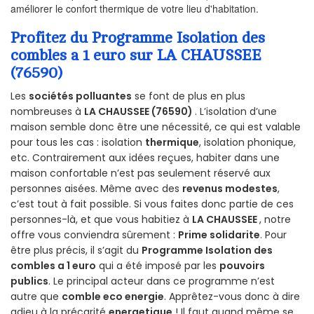
améliorer le confort thermique de votre lieu d'habitation.
Profitez du Programme Isolation des
combles a 1 euro sur LA CHAUSSEE
(76590)
Les
sociétés polluantes
se font de plus en plus
nombreuses à
LA CHAUSSEE (76590)
. L’isolation d’une
maison semble donc être une nécessité, ce qui est valable
pour tous les cas : isolation
thermique
, isolation phonique,
etc. Contrairement aux idées reçues, habiter dans une
maison confortable n’est pas seulement réservé aux
personnes aisées. Même avec des
revenus modestes
,
c’est tout à fait possible. Si vous faites donc partie de ces
personnes-là, et que vous habitiez à
LA CHAUSSEE
, notre
offre vous conviendra sûrement :
Prime solidarite
. Pour
être plus précis, il s’agit du
Programme Isolation des
combles a 1 euro
qui a été imposé par les
pouvoirs
publics
. Le principal acteur dans ce programme n’est
autre que
comble eco energie
. Apprêtez-vous donc à dire
adieu à la précarité
energetique
! Il faut quand même se