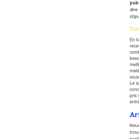
pub
dire
stip
Tan
En t
rece
comb
beso
meil
maté
vous
Le s
conc
prix 
entr
Ar
Nous
trou