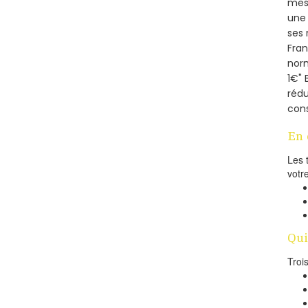
mesu
une 
ses 
Fra
norm
1€" 
rédu
cons
En 
Les 
votr
Qui
Troi