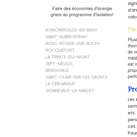
sign
Faire des économies d'énergie
d’am
grace au programme d'isolation!
valo
Par
RONCHEROLLES-EN-BRAY
SAINT-AUBIN-EPINAY
Plus
BOSC-ROGER-SUR-BUCHY
ther
ROCQUEFORT
de v
LA TRINITE-DU-MONT
maté
SEPT-MEULES
est 
prop
BENOUVILLE
perf
SAINT-CLAIR-SUR-LES-MONTS
LA CERLANGUE
Pr
GONNEVILLE-LA-MALLET
Les
semb
etc.
per
ces 
Pour