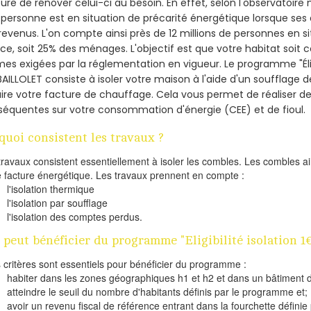
re de rénover celui-ci au besoin. En effet, selon l'observatoire
personne est en situation de précarité énergétique lorsque se
revenus. L'on compte ainsi près de 12 millions de personnes en s
nce, soit 25% des ménages.
L'objectif est que votre habitat soit
es exigées par la réglementation en vigueur. Le programme "Éligi
BAILLOLET consiste à isoler votre maison à l'aide d'un soufflage d
ire votre facture de chauffage. Cela vous permet de réaliser 
équentes sur votre consommation d'énergie (CEE) et de fioul.
quoi consistent les travaux ?
travaux consistent essentiellement à isoler les combles. Les combles 
e facture énergétique. Les travaux prennent en compte :
l'isolation thermique
l'isolation par soufflage
l'isolation des comptes perdus.
 peut bénéficier du programme "Eligibilité isolation 
s critères sont essentiels pour bénéficier du programme :
habiter dans les zones géographiques h1 et h2 et dans un bâtiment d
atteindre le seuil du nombre d'habitants définis par le programme et;
avoir un revenu fiscal de référence entrant dans la fourchette définie p