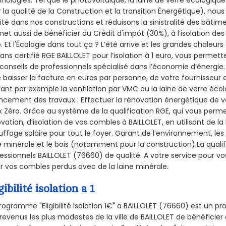
nologies. Tel que le photovoltaïque, la laine de verre écologiqu
 la qualité de la Construction et la
transition Énergétique), nous
ité dans nos constructions et réduisons la sinistralité des bâtim
et aussi de bénéficier du Crédit d'impôt (30%), à l’isolation de
. Et l'Écologie dans tout ça ? L’été arrive et les grandes chaleurs
sans certifié RGE BAILLOLET pour l’isolation à 1 euro, vous permet
conseils de professionnels spécialisé dans l’économie d’énergie. 
e baisser la facture en euros par personne, de votre fournisseur 
isant par exemple la ventilation par VMC ou la laine de verre écol
ncement des travaux : Effectuer la rénovation énergétique de v
 Zéro. Grâce au système de la qualification RGE, qui vous perm
vation, d’isolation de vos combles à BAILLOLET, en utilisant de la
ffage solaire pour tout le foyer. Garant de l’environnement, les 
e minérale et le bois (notamment pour la construction).La qualif
essionnels BAILLOLET (76660) de qualité. A votre service pour
er vos combles perdus avec de la laine minérale.
gibilité isolation a 1
rogramme "Eligibilité isolation 1€" a BAILLOLET (76660) est un
revenus les plus modestes de la ville de BAILLOLET de bénéficier 