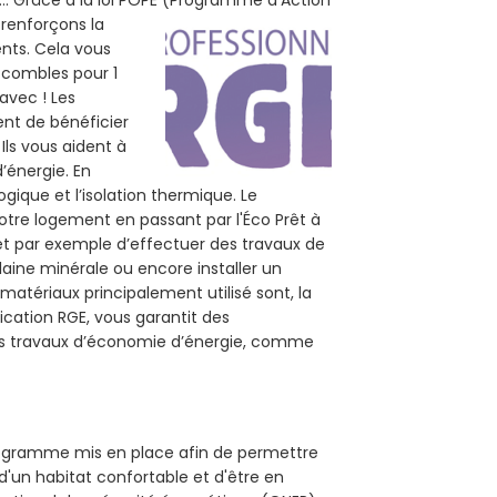
e... Grâce a la loi POPE (Programme d’Action
 renforçons la
ents. Cela vous
s combles pour 1
 avec ! Les
tent de bénéficier
Ils vous aident à
d’énergie. En
ogique et l’isolation thermique. Le
otre logement en passant par l'Éco Prêt à
et par exemple d’effectuer des travaux de
 laine minérale ou encore installer un
matériaux principalement utilisé sont, la
ication RGE, vous garantit des
 vos travaux d’économie d’énergie, comme
 programme mis en place afin de permettre
d'un habitat confortable et d'être en