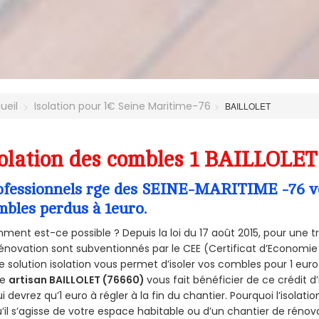
ueil
Isolation pour 1€ Seine Maritime-76
BAILLOLET
olation des combles 1 BAILLOLET
ofessionnels rge des SEINE-MARITIME -76 vou
mbles perdus à 1euro.
ent est-ce possible ? Depuis la loi du 17 août 2015, pour une tr
énovation sont subventionnés par le CEE (Certificat d’Economie
e solution isolation vous permet d’isoler vos combles pour 1 e
re
artisan BAILLOLET (76660)
vous fait bénéficier de ce crédit d
ui devrez qu’1 euro à régler à la fin du chantier. Pourquoi l’isolati
’il s’agisse de votre espace habitable ou d’un chantier de rénova