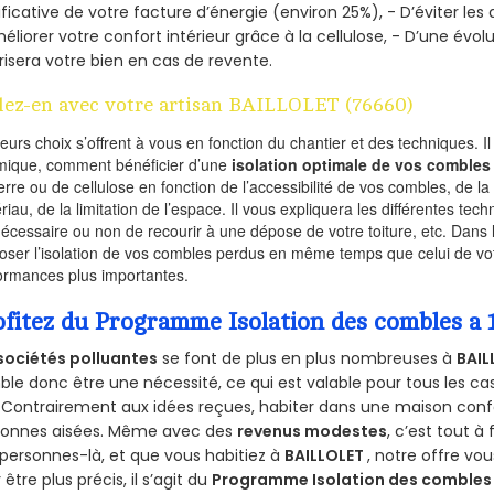
ificative de votre facture d’énergie (environ 25%), - D’éviter le
éliorer votre confort intérieur grâce à la cellulose, - D’une év
risera votre bien en cas de revente.
lez-en avec votre artisan BAILLOLET (76660)
ieurs choix s’offrent à vous en fonction du chantier et des techniques. I
mique, comment bénéficier d’une
isolation optimale de vos combles
erre ou de cellulose en fonction de l’accessibilité de vos combles, de l
riau, de la limitation de l’espace. Il vous expliquera les différentes techn
nécessaire ou non de recourir à une dépose de votre toiture, etc. Dans 
oser l’isolation de vos combles perdus en même temps que celui de vot
ormances plus importantes.
ofitez du Programme Isolation des combles a
sociétés polluantes
se font de plus en plus nombreuses à
BAIL
le donc être une nécessité, ce qui est valable pour tous les cas
 Contrairement aux idées reçues, habiter dans une maison conf
sonnes aisées. Même avec des
revenus modestes
, c’est tout à
personnes-là, et que vous habitiez à
BAILLOLET
, notre offre v
 être plus précis, il s’agit du
Programme Isolation des combles 