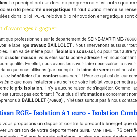
lics
. Le principal acteur dans ce programme n’est autre que
co
 adieu à la précarité
energetique
! Il faut quand même se rensei
ulées dans la loi POPE relative à la rénovation energetique sont 
t d’avantages à gagner
ant que professionnels sur le departement de SEINE-MARITIME-76660,
voir le label
rge travaux BAILLOLET
. Nous intervenons aussi sur tout
les. Il en va de même pour
l’isolation sous-sol
, ou pour tout autre 
in d’
isoler maison
, vous êtes sur la bonne adresse ! En nous confiant
leure qualité. En effet, nous avons les savoir-faire nécessaires, à savoir
riaux que nous utilisons (par exemple : la
laine de verre
) sont aussi de
 allez
bénéficier
d’un
confort
sans pareil ! Pour ce qui est de leur co
ystème que nous installerons au sein de votre habitat vous permettra p
erne le
prix isolation
, il n’y a aucune raison de s’inquiéter. Comme l
n’est surtout pas exorbitant ! Pour plus d’
informations
concernant notre
eprenons à
BAILLOLET (76660)
, n’hésitez surtout pas à nous contacte
tisan RGE- Isolation à 1 euro - Isolation Co
 vous proposons un dispositif contre la précarité énergétique de
ver un artisan de votre departement SEINE-MARITIME - 76 certifié