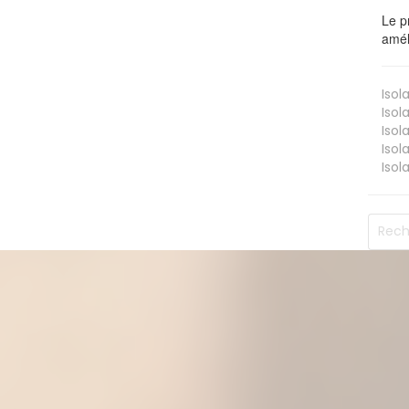
Le p
amél
Isol
Isol
Isol
Isol
Isol