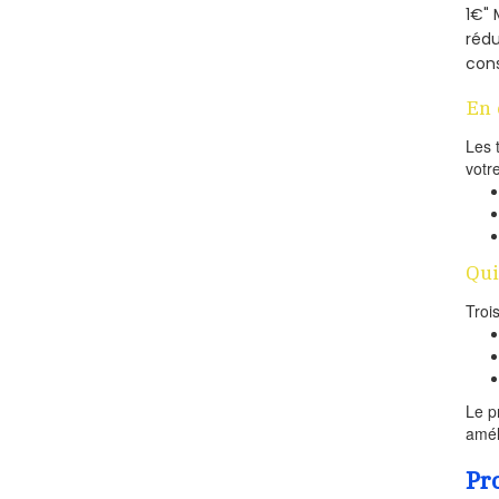
1€" 
rédu
cons
En 
Les 
votr
Qui
Troi
Le p
amél
Pr