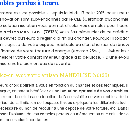
mbles perdus à 1euro.
ent est-ce possible ? Depuis la loi du 17 août 2015, pour une tr
énovation sont subventionnés par le CEE (Certificat d’Economie
e solution isolation vous permet d’isoler vos combles pour 1 e
re
artisan MANEGLISE (76133)
vous fait bénéficier de ce crédit d
ui devrez qu’1 euro à régler à la fin du chantier. Pourquoi l’isolati
’il s’agisse de votre espace habitable ou d’un chantier de rénova
ificative de votre facture d’énergie (environ 25%), - D’éviter le
éliorer votre confort intérieur grâce à la cellulose, - D’une év
risera votre bien en cas de revente.
lez-en avec votre artisan MANEGLISE (76133)
ieurs choix s’offrent à vous en fonction du chantier et des techniques. I
mique, comment bénéficier d’une
isolation optimale de vos combles
erre ou de cellulose en fonction de l’accessibilité de vos combles, de l
riau, de la limitation de l’espace. Il vous expliquera les différentes techn
nécessaire ou non de recourir à une dépose de votre toiture, etc. Dans 
oser l’isolation de vos combles perdus en même temps que celui de vot
ormances plus importantes.