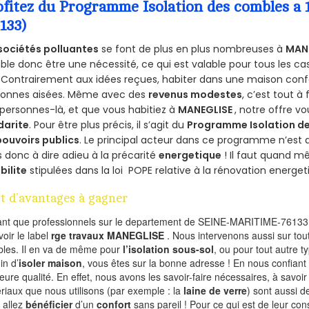
ofitez du Programme Isolation des combles 
133)
sociétés polluantes
se font de plus en plus nombreuses à
MANE
le donc être une nécessité, ce qui est valable pour tous les cas
 Contrairement aux idées reçues, habiter dans une maison conf
sonnes aisées. Même avec des
revenus modestes
, c’est tout à
personnes-là, et que vous habitiez à
MANEGLISE
, notre offre 
darite
. Pour être plus précis, il s’agit du
Programme Isolation de
pouvoirs publics
. Le principal acteur dans ce programme n’est
 donc à dire adieu à la précarité
energetique
! Il faut quand m
ibilite
stipulées dans la loi POPE relative à la rénovation energet
t d’avantages à gagner
ant que professionnels sur le departement de SEINE-MARITIME-76133,
voir le label
rge travaux MANEGLISE
. Nous intervenons aussi sur tou
les. Il en va de même pour
l’isolation sous-sol
, ou pour tout autre 
in d’
isoler maison
, vous êtes sur la bonne adresse ! En nous confiant
leure qualité. En effet, nous avons les savoir-faire nécessaires, à savoir
riaux que nous utilisons (par exemple : la
laine de verre
) sont aussi de
 allez
bénéficier
d’un
confort
sans pareil ! Pour ce qui est de leur co