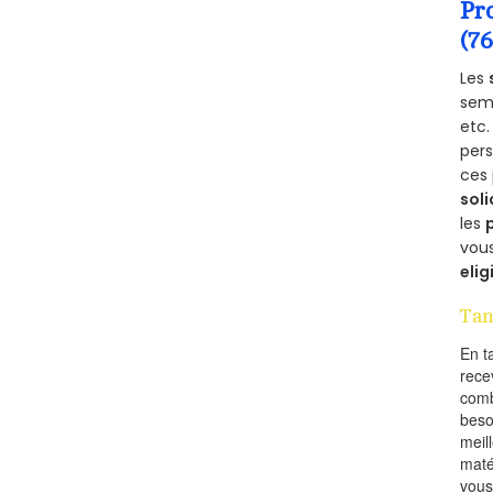
Pr
(76
Les
semb
etc.
per
ces 
soli
les
vous
elig
Tan
En t
rece
comb
beso
meil
maté
vous