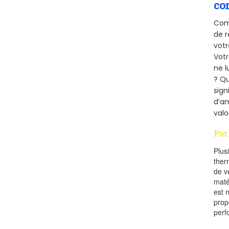
co
Comm
de r
votr
Vot
ne l
? Qu
sign
d’am
valo
Par
Plus
ther
de v
maté
est 
prop
perf