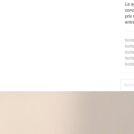
Le s
conc
prix 
entr
Isol
Isol
Isol
Isol
Isol