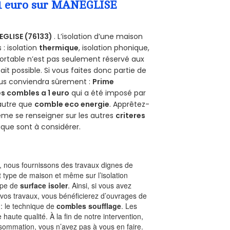
a 1 euro sur MANEGLISE
GLISE (76133)
. L’isolation d’une maison
 : isolation
thermique
, isolation phonique,
ortable n’est pas seulement réservé aux
 fait possible. Si vous faites donc partie de
vous conviendra sûrement :
Prime
s combles a 1 euro
qui a été imposé par
 autre que
comble eco energie
. Apprêtez-
ême se renseigner sur les autres
criteres
ique sont à considérer.
 nous fournissons des travaux dignes de
t type de maison et même sur l’isolation
type de
surface isoler
. Ainsi, si vous avez
 vos travaux, vous bénéficierez d’ouvrages de
 : le technique de
combles soufflage
. Les
 haute qualité. À la fin de notre intervention,
nsommation, vous n’avez pas à vous en faire.