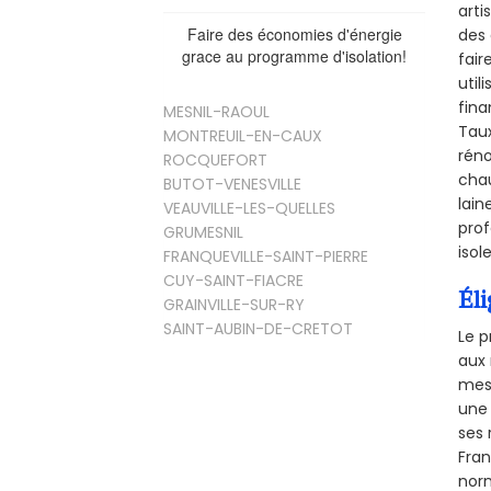
arti
Faire des économies d'énergie
des 
grace au programme d'isolation!
fair
util
fina
MESNIL-RAOUL
Taux
MONTREUIL-EN-CAUX
réno
ROCQUEFORT
chau
BUTOT-VENESVILLE
lain
VEAUVILLE-LES-QUELLES
prof
GRUMESNIL
isol
FRANQUEVILLE-SAINT-PIERRE
CUY-SAINT-FIACRE
Éli
GRAINVILLE-SUR-RY
SAINT-AUBIN-DE-CRETOT
Le p
aux 
mesu
une 
ses 
Fra
norm