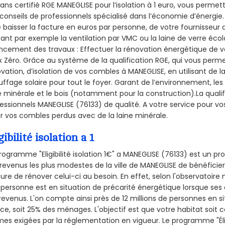
sans certifié RGE MANEGLISE pour l’isolation à 1 euro, vous permet
conseils de professionnels spécialisé dans l’économie d’énergie. 
e baisser la facture en euros par personne, de votre fournisseur 
isant par exemple la ventilation par VMC ou la laine de verre écol
ncement des travaux : Effectuer la rénovation énergétique de v
 Zéro. Grâce au système de la qualification RGE, qui vous perm
vation, d’isolation de vos combles à MANEGLISE, en utilisant de l
ffage solaire pour tout le foyer. Garant de l’environnement, les 
e minérale et le bois (notamment pour la construction).La qualif
essionnels MANEGLISE (76133) de qualité. A votre service pour 
er vos combles perdus avec de la laine minérale.
gibilité isolation a 1
rogramme "Eligibilité isolation 1€" a MANEGLISE (76133) est un
revenus les plus modestes de la ville de MANEGLISE de bénéficier
re de rénover celui-ci au besoin. En effet, selon l'observatoire
personne est en situation de précarité énergétique lorsque se
revenus. L'on compte ainsi près de 12 millions de personnes en s
nce, soit 25% des ménages.
L'objectif est que votre habitat soit
es exigées par la réglementation en vigueur. Le programme "Éligi