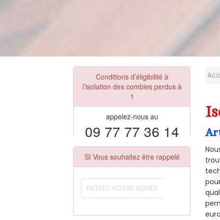
Acc
Conditions d’éligibilité à
l’isolation des combles perdus à
1
Is
appelez-nous au
09 77 77 36 14
Ar
Nous
SI Vous souhaitez être rappelé
trou
tech
pour
qual
perm
euro