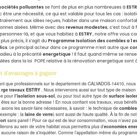
sociétés polluantes
se font de plus en plus nombreuses à
ESTR
 être une nécessité, ce qui est valable pour tous les cas : isolat
rairement aux idées reçues, habiter dans une maison conforta
sonnes aisées. Même avec des
revenus modestes
, c’est tout à
personnes-là, et que vous habitiez à
ESTRY
, notre offre vous c
 plus précis, il s’agit du
Programme Isolation des combles a 1 e
lics
. Le principal acteur dans ce programme n’est autre que
co
 adieu à la précarité
energetique
! Il faut quand même se rensei
ulées dans la loi POPE relative à la rénovation energetique sont 
t d’avantages à gagner
ant que professionnels sur le departement de CALVADOS-14410, nous f
l
rge travaux ESTRY
. Nous intervenons aussi sur tout type de maison 
e pour
l’isolation sous-sol
, ou pour tout autre type de
surface isole
 êtes sur la bonne adresse ! En nous confiant vos travaux, vous bénéfic
 avons les savoir-faire nécessaires, à savoir : le technique de
combles
 exemple : la
laine de verre
) sont aussi de haute qualité. À la fin de no
ort
sans pareil ! Pour ce qui est de leur consommation, vous n’avez p
allerons au sein de votre habitat vous permettra plus d’
economies ener
a aucune raison de s’inquiéter. Comme l’appellation même du programme 