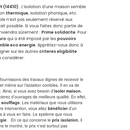
Y (14410)
. L’isolation d’une maison semble
ion
thermique
, isolation phonique, etc.
ble n’est pas seulement réservé aux
 fait possible. Si vous faites donc partie de
onviendra sûrement :
Prime solidarite
. Pour
uro
qui a été imposé par les
pouvoirs
mble eco energie
. Apprêtez-vous donc à
gner sur les autres
criteres eligibilite
à considérer.
ournissons des travaux dignes de recevoir le
et même sur l’isolation combles. Il en va de
r
. Ainsi, si vous avez besoin d’
isoler maison
,
ierez d’ouvrages de meilleure qualité. En effet,
 soufflage
. Les matériaux que nous utilisons
tre intervention, vous allez
bénéficier
d’un
as à vous en faire. Le système que nous
gie
. En ce qui concerne le
prix isolation
, il
le montre, le prix n’est surtout pas