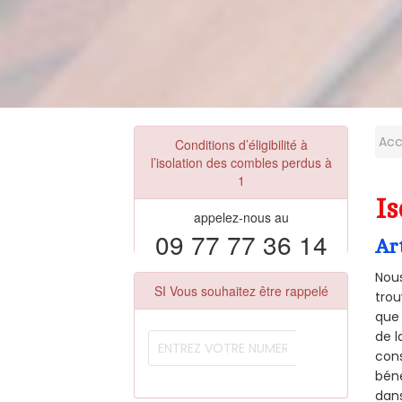
Acc
Conditions d’éligibilité à
l’isolation des combles perdus à
1
Is
appelez-nous au
09 77 77 36 14
Ar
Nous
SI Vous souhaitez être rappelé
trou
que 
de l
cons
béné
dans