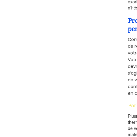
exor
n’hé
Pr
pe
Comm
de r
votr
Vot
devr
s’ag
de v
conf
en c
Par
Plus
ther
de v
maté