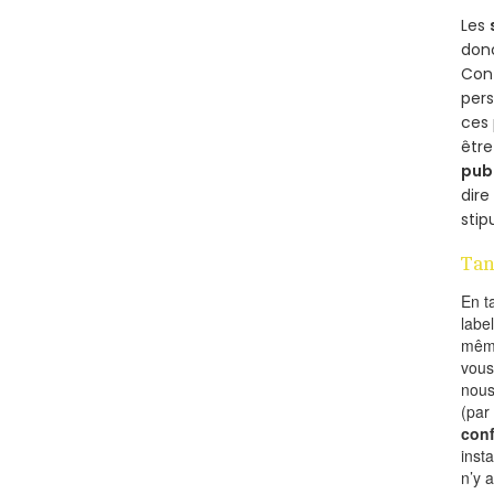
Les
donc
Cont
per
ces 
être
pub
dire
stip
Tan
En t
labe
mêm
vous
nous
(par
conf
inst
n’y 