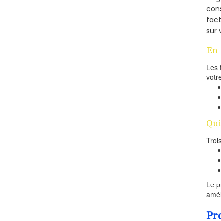
cons
fac
sur 
En 
Les 
votr
Qui
Troi
Le p
amél
Pr