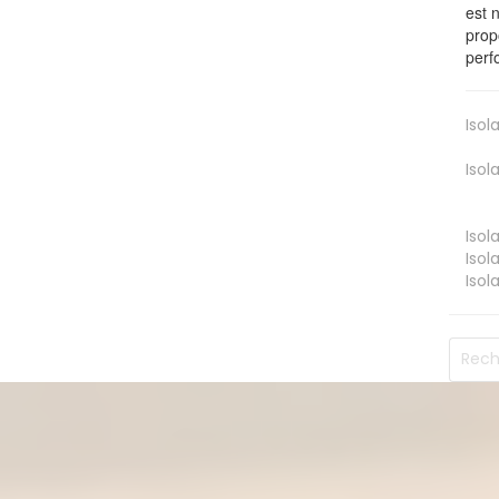
est 
prop
perf
Isol
Isol
Isol
Isol
Isol