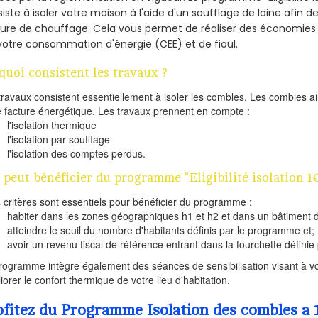
iste à isoler votre maison à l'aide d'un soufflage de laine afin d
ture de chauffage. Cela vous permet de réaliser des économie
votre consommation d'énergie (CEE) et de fioul.
quoi consistent les travaux ?
travaux consistent essentiellement à isoler les combles. Les combles 
e facture énergétique. Les travaux prennent en compte :
l'isolation thermique
l'isolation par soufflage
l'isolation des comptes perdus.
 peut bénéficier du programme "Eligibilité isolation 1€
s critères sont essentiels pour bénéficier du programme :
habiter dans les zones géographiques h1 et h2 et dans un bâtiment d
atteindre le seuil du nombre d'habitants définis par le programme et;
avoir un revenu fiscal de référence entrant dans la fourchette définie p
rogramme intègre également des séances de sensibilisation visant à vo
iorer le confort thermique de votre lieu d'habitation.
ofitez du Programme Isolation des combles a 