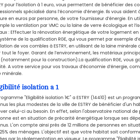
Y pour l’isolation à 1 euro, vous permettent de bénéficier des co
essionnels spécialisé dans l’économie d’énergie. Ils vous aident à
ure en euros par personne, de votre fournisseur d’énergie. En uti
ple la ventilation par VMC ou la laine de verre écologique et l’
aux : Effectuer la rénovation énergétique de votre logement en 
ystème de la qualification RGE, qui vous permet par exemple d’
olation de vos combles à ESTRY, en utilisant de la laine minérale
 tout le foyer. Garant de l’environnement, les matériaux principal
 (notamment pour la construction).La qualification RGE, vous ga
ité. A votre service pour vos travaux d’économie d’énergie, co
e minérale.
gibilité isolation a 1
rogramme "Eligibilité isolation 1€" a ESTRY (14410) est un prog
nus les plus modestes de la ville de ESTRY de bénéficier d'un h
ver celui-ci au besoin. En effet, selon l'observatoire national d
onne est en situation de précarité énergétique lorsque ses dé
nus. L'on compte ainsi près de 12 millions de personnes en situa
t 25% des ménages.
L'objectif est que votre habitat soit confor
ées par la réglementation en vigueur. Le programme "Éligibilité i