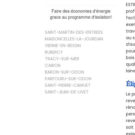
ESTR
Faire des économies d'énergie
prof
grace au programme d'isolation!
fact
exem
trav
SAINT-MARTIN-DES-ENTREES
au s
MAISONCELLES-LA-JOURDAN
d’is
VIENNE-EN-BESSIN
pour
RUBERCY
bois
TRACY-SUR-MER
qual
CAIRON
lain
BARON-SUR-ODON
PARFOURU-SUR-ODON
Éli
SAINT-PIERRE-CANIVET
SAINT-JEAN-DE-LIVET
Le p
reve
réno
pers
reve
soi
exig