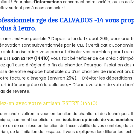
bitant ! Pour plus d’
informations
concernant notre société, ou les act
sitez surtout pas à nous contacter !
ofessionnels rge des CALVADOS -14 vous propo
rdus à 1euro.
ent est-ce possible ? Depuis la loi du 17 août 2015, pour une tr
énovation sont subventionnés par le CEE (Certificat d’Economie
e solution isolation vous permet d’isoler vos combles pour 1 e
re
artisan ESTRY (14410)
vous fait bénéficier de ce crédit d’impôt
ez qu’1 euro à régler à la fin du chantier. Pourquoi l’isolation des
isse de votre espace habitable ou d’un chantier de rénovation, bé
otre facture d’énergie (environ 25%), - D’éviter les déperditions
ort intérieur grâce à la cellulose, - D’une évolution de votre ba
as de revente.
lez-en avec votre artisan ESTRY (14410)
ieurs choix s’offrent à vous en fonction du chantier et des techniques. I
mique, comment bénéficier d’une
isolation optimale de vos combles
erre ou de cellulose en fonction de l’accessibilité de vos combles, de l
riau, de la limitation de l’espace. Il vous expliquera les différentes techn