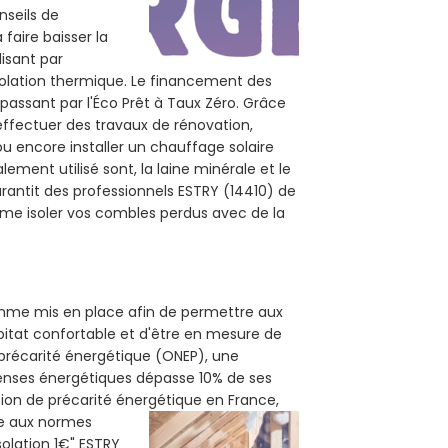
nseils de
 faire baisser la
lisant par
isolation thermique. Le financement des
passant par l'Éco Prêt à Taux Zéro. Grâce
effectuer des travaux de rénovation,
 ou encore installer un chauffage solaire
ement utilisé sont, la laine minérale et le
rantit des professionnels ESTRY (14410) de
mme isoler vos combles perdus avec de la
ramme mis en place afin de permettre aux
abitat confortable et d'être en mesure de
e précarité énergétique (ONEP), une
penses énergétiques dépasse 10% de ses
tion de précarité énergétique en France,
me aux normes
solation 1€" ESTRY