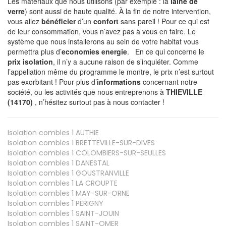
Les matériaux que nous utilisons (par exemple : la
laine de
verre
) sont aussi de haute qualité. À la fin de notre intervention,
vous allez
bénéficier
d’un
confort
sans pareil ! Pour ce qui est
de leur consommation, vous n’avez pas à vous en faire. Le
système que nous installerons au sein de votre habitat vous
permettra plus d’
economies energie
. En ce qui concerne le
prix isolation
, il n’y a aucune raison de s’inquiéter. Comme
l’appellation même du programme le montre, le prix n’est surtout
pas exorbitant ! Pour plus d’
informations
concernant notre
société, ou les activités que nous entreprenons à
THIEVILLE
(14170)
, n’hésitez surtout pas à nous contacter !
Isolation combles 1
AUTHIE
Isolation combles 1
BRETTEVILLE-SUR-DIVES
Isolation combles 1
COLOMBIERS-SUR-SEULLES
Isolation combles 1
DANESTAL
Isolation combles 1
GOUSTRANVILLE
Isolation combles 1
LA CROUPTE
Isolation combles 1
MAY-SUR-ORNE
Isolation combles 1
PERIGNY
Isolation combles 1
SAINT-JOUIN
Isolation combles 1
SAINT-OMER