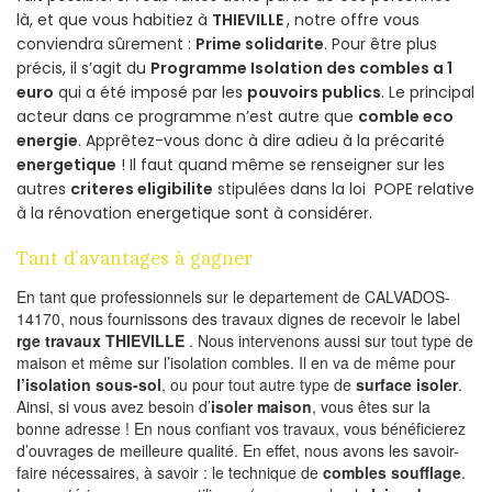
là, et que vous habitiez à
THIEVILLE
, notre offre vous
conviendra sûrement :
Prime solidarite
. Pour être plus
précis, il s’agit du
Programme Isolation des combles a 1
euro
qui a été imposé par les
pouvoirs publics
. Le principal
acteur dans ce programme n’est autre que
comble eco
energie
. Apprêtez-vous donc à dire adieu à la précarité
energetique
! Il faut quand même se renseigner sur les
autres
criteres eligibilite
stipulées dans la loi POPE relative
à la rénovation energetique sont à considérer.
Tant d’avantages à gagner
En tant que professionnels sur le departement de CALVADOS-
14170, nous fournissons des travaux dignes de recevoir le label
rge travaux THIEVILLE
. Nous intervenons aussi sur tout type de
maison et même sur l’isolation combles. Il en va de même pour
l’isolation sous-sol
, ou pour tout autre type de
surface isoler
.
Ainsi, si vous avez besoin d’
isoler maison
, vous êtes sur la
bonne adresse ! En nous confiant vos travaux, vous bénéficierez
d’ouvrages de meilleure qualité. En effet, nous avons les savoir-
faire nécessaires, à savoir : le technique de
combles soufflage
.