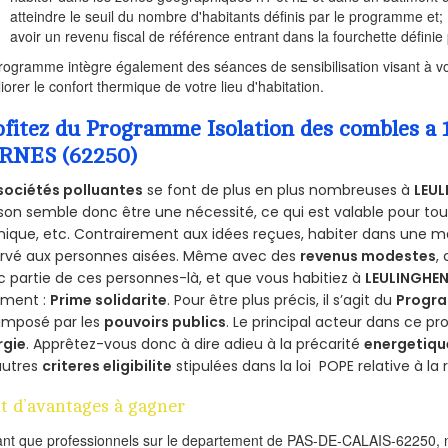
atteindre le seuil du nombre d'habitants définis par le programme et;
avoir un revenu fiscal de référence entrant dans la fourchette définie p
rogramme intègre également des séances de sensibilisation visant à vo
iorer le confort thermique de votre lieu d'habitation.
ofitez du Programme Isolation des combles 
RNES (62250)
sociétés polluantes
se font de plus en plus nombreuses à
LEUL
on semble donc être une nécessité, ce qui est valable pour tous 
ique, etc. Contrairement aux idées reçues, habiter dans une m
ervé aux personnes aisées. Même avec des
revenus modestes
,
 partie de ces personnes-là, et que vous habitiez à
LEULINGHE
ement :
Prime solidarite
. Pour être plus précis, il s’agit du
Progra
imposé par les
pouvoirs publics
. Le principal acteur dans ce 
rgie
. Apprêtez-vous donc à dire adieu à la précarité
energetiqu
autres
criteres eligibilite
stipulées dans la loi POPE relative à l
t d’avantages à gagner
ant que professionnels sur le departement de PAS-DE-CALAIS-62250, n