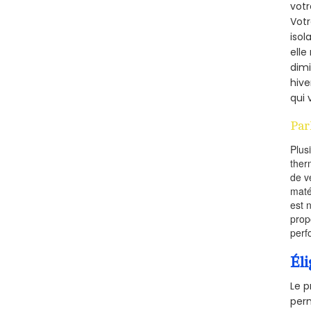
votr
Vot
isol
elle
dimi
hive
qui 
Par
Plus
ther
de v
maté
est 
prop
perf
Éli
Le p
perm