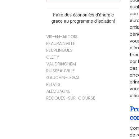
pour
qual
perm
Faire des économies d'énergie
euro
grace au programme d'isolation!
arti
béné
VIS-EN-ARTOIS
vous
BEAURAINVILLE
d’én
PEUPLINGUES
ther
CLETY
par 
VAUDRINGHEM
des 
RUISSEAUVILLE
enco
GAUCHIN-LEGAL
prin
PELVES
vous
ALLOUAGNE
d’éc
RECQUES-SUR-COURSE
Pr
co
Comm
de r