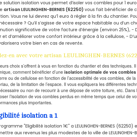
e solution isolation vous permet d’isoler vos combles pour 1 e
re
artisan LEULINGHEN-BERNES (62250)
vous fait bénéficier de 
ation. Vous ne lui devrez qu’1 euro à régler à la fin du chantier. Po
 nécessaire ? Qu’il s’agisse de votre espace habitable ou d’un ch
nution significative de votre facture d’énergie (environ 25%), - 
r et d’améliorer votre confort intérieur grâce à la cellulose, -
valorisera votre bien en cas de revente.
lez-en avec votre artisan LEULINGHEN-BERNES (622
ieurs choix s’offrent à vous en fonction du chantier et des techniques. I
mique, comment bénéficier d’une
isolation optimale de vos combles
erre ou de cellulose en fonction de l’accessibilité de vos combles, de l
riau, de la limitation de l’espace. Il vous expliquera les différentes techn
nécessaire ou non de recourir à une dépose de votre toiture, etc. Dans 
oser l’isolation de vos combles perdus en même temps que celui de vot
ormances plus importantes.
gibilité isolation a 1
rogramme "Eligibilité isolation 1€" a LEULINGHEN-BERNES (62250
ettre aux revenus les plus modestes de la ville de LEULINGHEN-B