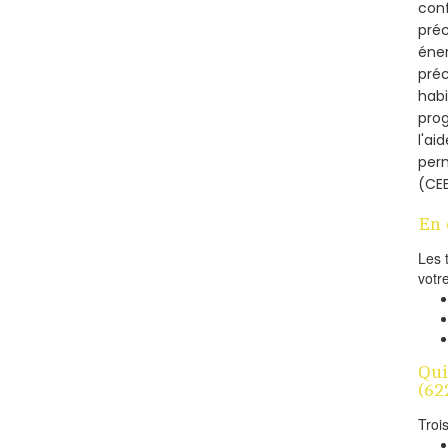
conf
préc
éner
préc
habi
prog
l'ai
per
(CEE
En 
Les 
votr
Qui
(62
Troi