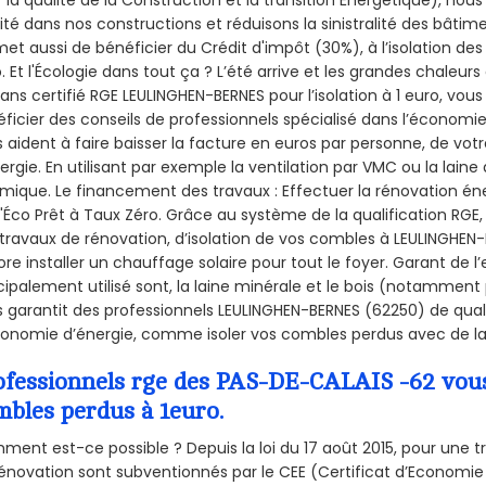
 la qualité de la Construction et la
transition Énergétique), nous
ité dans nos constructions et réduisons la sinistralité des bâtim
et aussi de bénéficier du Crédit d'impôt (30%), à l’isolation de
. Et l'Écologie dans tout ça ? L’été arrive et les grandes chaleurs
sans certifié RGE LEULINGHEN-BERNES pour l’isolation à 1 euro, vo
ficier des conseils de professionnels spécialisé dans l’économie 
 aident à faire baisser la facture en euros par personne, de votr
ergie. En utilisant par exemple la ventilation par VMC ou la laine 
mique. Le financement des travaux : Effectuer la rénovation é
l'Éco Prêt à Taux Zéro. Grâce au système de la qualification RG
travaux de rénovation, d’isolation de vos combles à LEULINGHEN-B
re installer un chauffage solaire pour tout le foyer. Garant de 
cipalement utilisé sont, la laine minérale et le bois (notamment 
 garantit des professionnels LEULINGHEN-BERNES (62250) de quali
onomie d’énergie, comme isoler vos combles perdus avec de la 
ofessionnels rge des PAS-DE-CALAIS -62 vous 
mbles perdus à 1euro.
ent est-ce possible ? Depuis la loi du 17 août 2015, pour une tr
énovation sont subventionnés par le CEE (Certificat d’Economie