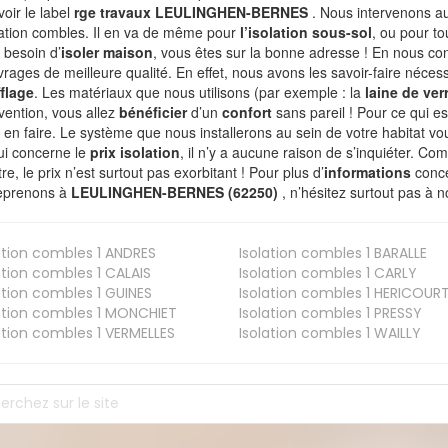
voir le label
rge travaux LEULINGHEN-BERNES
. Nous intervenons a
olation combles. Il en va de même pour
l’isolation sous-sol
, ou pour t
 besoin d’
isoler maison
, vous êtes sur la bonne adresse ! En nous con
vrages de meilleure qualité. En effet, nous avons les savoir-faire nécess
flage
. Les matériaux que nous utilisons (par exemple : la
laine de ver
rvention, vous allez
bénéficier
d’un
confort
sans pareil ! Pour ce qui e
 en faire. Le système que nous installerons au sein de votre habitat vo
ui concerne le
prix isolation
, il n’y a aucune raison de s’inquiéter. 
re, le prix n’est surtout pas exorbitant ! Pour plus d’
informations
conce
eprenons à
LEULINGHEN-BERNES (62250)
, n’hésitez surtout pas à n
ation combles 1
ANDRES
Isolation combles 1
BARALLE
ation combles 1
CALAIS
Isolation combles 1
CARLY
ation combles 1
GUINES
Isolation combles 1
HERICOUR
ation combles 1
MONCHIET
Isolation combles 1
PRESSY
ation combles 1
VERMELLES
Isolation combles 1
WAILLY