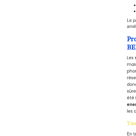
Le p
amél
Pr
BE
Les
mais
phon
rés
donc
sûr
été 
ene
les 
Tan
En t