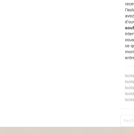
rece
l’is
avez
d’ou
souf
inte
vous
ce q
mont
entr
Isol
Isol
Isol
Isol
Isol