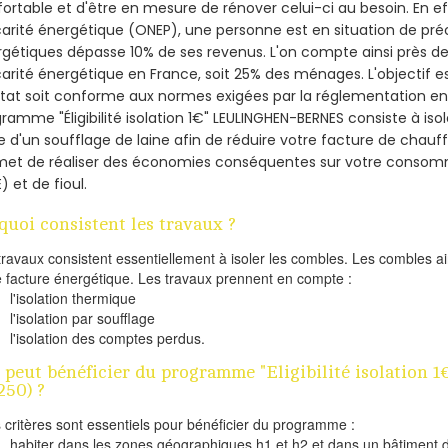
ortable et d'être en mesure de rénover celui-ci au besoin. En eff
arité énergétique (ONEP), une personne est en situation de pré
gétiques dépasse 10% de ses revenus. L'on compte ainsi près de 
arité énergétique en France, soit 25% des ménages.
L'objectif 
tat soit conforme aux normes exigées par la réglementation en 
ramme "Éligibilité isolation 1€" LEULINGHEN-BERNES consiste à iso
de d'un soufflage de laine afin de réduire votre facture de chauf
met de réaliser des économies conséquentes sur votre consom
) et de fioul.
quoi consistent les travaux ?
travaux consistent essentiellement à isoler les combles. Les combles 
e facture énergétique. Les travaux prennent en compte :
l'isolation thermique
l'isolation par soufflage
l'isolation des comptes perdus.
 peut bénéficier du programme "Eligibilité isolatio
250) ?
s critères sont essentiels pour bénéficier du programme :
habiter dans les zones géographiques h1 et h2 et dans un bâtiment d