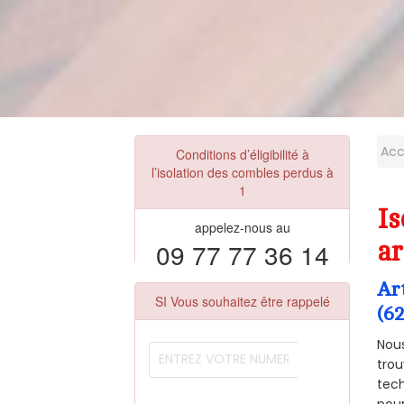
Acc
Conditions d’éligibilité à
l’isolation des combles perdus à
1
I
appelez-nous au
09 77 77 36 14
ar
Ar
SI Vous souhaitez être rappelé
(6
Nous
trou
tech