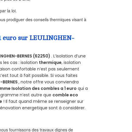
ar la loi.
us prodiguer des conseils thermiques visant à
a 1 euro sur LEULINGHEN-
INGHEN-BERNES (62250)
. L’isolation d’une
les cas : isolation
thermique
, isolation
aison confortable n’est pas seulement
 c’est tout à fait possible. Si vous faites
N-BERNES
, notre offre vous conviendra
mme Isolation des combles a 1 euro
qui a
programme n’est autre que
comble eco
e
! Il faut quand même se renseigner sur
a rénovation energetique sont à considérer.
ous fournissons des travaux dignes de