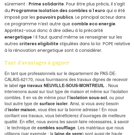
sûrement :
Prime solidarite
. Pour être plus précis, il s’agit
du
Programme Isolation des combles a 1 euro
qui a été
imposé par les
pouvoirs publics
. Le principal acteur dans
ce programme n’est autre que
comble eco energie
.
Apprêtez-vous donc à dire adieu à la précarité
energetique
! Il faut quand même se renseigner sur les
autres
criteres eligibilite
stipulées dans la loi POPE relative
à la rénovation energetique sont à considérer.
Tant d’avantages à gagner
En tant que professionnels sur le departement de PAS-DE-
CALAIS-62170, nous fournissons des travaux dignes de recevoir
le label
rge travaux NEUVILLE-SOUS-MONTREUIL
. Nous
intervenons aussi sur tout type de maison et même sur l’isolation
combles. Il en va de même pour
l’isolation sous-sol
, ou pour
tout autre type de
surface isoler
. Ainsi, si vous avez besoin
d’
isoler maison
, vous êtes sur la bonne adresse ! En nous
confiant vos travaux, vous bénéficierez d’ouvrages de meilleure
qualité. En effet, nous avons les savoir-faire nécessaires, à savoir
: le technique de
combles soufflage
. Les matériaux que nous
utilisons (par exemple : la
laine de verre
) sont aussi de haute