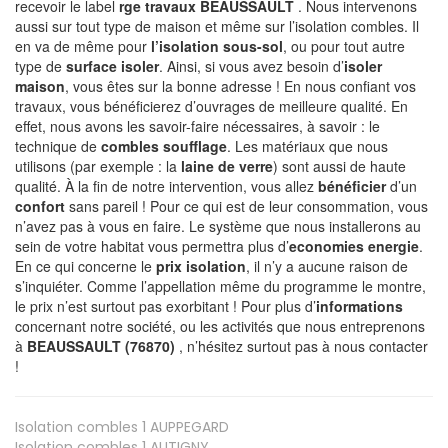
recevoir le label
rge travaux BEAUSSAULT
. Nous intervenons
aussi sur tout type de maison et même sur l’isolation combles. Il
en va de même pour
l’isolation sous-sol
, ou pour tout autre
type de
surface isoler
. Ainsi, si vous avez besoin d’
isoler
maison
, vous êtes sur la bonne adresse ! En nous confiant vos
travaux, vous bénéficierez d’ouvrages de meilleure qualité. En
effet, nous avons les savoir-faire nécessaires, à savoir : le
technique de
combles soufflage
. Les matériaux que nous
utilisons (par exemple : la
laine de verre
) sont aussi de haute
qualité. À la fin de notre intervention, vous allez
bénéficier
d’un
confort
sans pareil ! Pour ce qui est de leur consommation, vous
n’avez pas à vous en faire. Le système que nous installerons au
sein de votre habitat vous permettra plus d’
economies energie
.
En ce qui concerne le
prix isolation
, il n’y a aucune raison de
s’inquiéter. Comme l’appellation même du programme le montre,
le prix n’est surtout pas exorbitant ! Pour plus d’
informations
concernant notre société, ou les activités que nous entreprenons
à
BEAUSSAULT (76870)
, n’hésitez surtout pas à nous contacter
!
Isolation combles 1
AUPPEGARD
Isolation combles 1
AUTIGNY