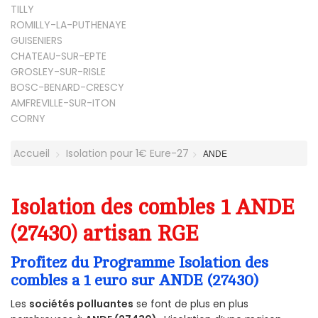
TILLY
ROMILLY-LA-PUTHENAYE
GUISENIERS
CHATEAU-SUR-EPTE
GROSLEY-SUR-RISLE
BOSC-BENARD-CRESCY
AMFREVILLE-SUR-ITON
CORNY
Accueil
Isolation pour 1€ Eure-27
ANDE
Isolation des combles 1 ANDE
(27430) artisan RGE
Profitez du Programme Isolation des
combles a 1 euro sur ANDE (27430)
Les
sociétés polluantes
se font de plus en plus