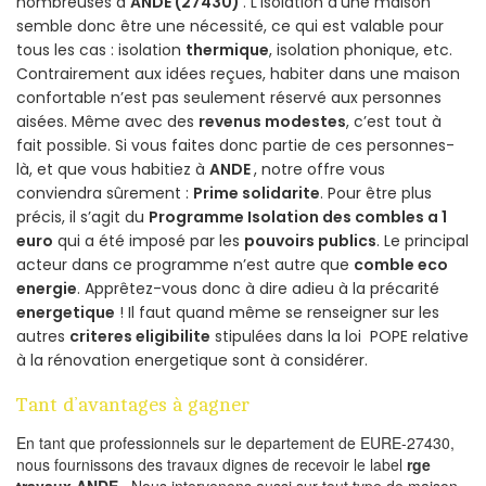
nombreuses à
ANDE (27430)
. L’isolation d’une maison
semble donc être une nécessité, ce qui est valable pour
tous les cas : isolation
thermique
, isolation phonique, etc.
Contrairement aux idées reçues, habiter dans une maison
confortable n’est pas seulement réservé aux personnes
aisées. Même avec des
revenus modestes
, c’est tout à
fait possible. Si vous faites donc partie de ces personnes-
là, et que vous habitiez à
ANDE
, notre offre vous
conviendra sûrement :
Prime solidarite
. Pour être plus
précis, il s’agit du
Programme Isolation des combles a 1
euro
qui a été imposé par les
pouvoirs publics
. Le principal
acteur dans ce programme n’est autre que
comble eco
energie
. Apprêtez-vous donc à dire adieu à la précarité
energetique
! Il faut quand même se renseigner sur les
autres
criteres eligibilite
stipulées dans la loi POPE relative
à la rénovation energetique sont à considérer.
Tant d’avantages à gagner
En tant que professionnels sur le departement de EURE-27430,
nous fournissons des travaux dignes de recevoir le label
rge