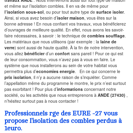
travaux ANDE
. Nous intervenons aussi sur tout type de maison
et même sur l’isolation combles. Il en va de même pour
l’isolation sous-sol
, ou pour tout autre type de
surface isoler
.
Ainsi, si vous avez besoin d’
isoler maison
, vous êtes sur la
bonne adresse ! En nous confiant vos travaux, vous bénéficierez
d’ouvrages de meilleure qualité. En effet, nous avons les savoir-
faire nécessaires, à savoir : le technique de
combles soufflage
.
Les matériaux que nous utilisons (par exemple : la
laine de
verre
) sont aussi de haute qualité. À la fin de notre intervention,
vous allez
bénéficier
d’un
confort
sans pareil ! Pour ce qui est
de leur consommation, vous n’avez pas à vous en faire. Le
système que nous installerons au sein de votre habitat vous
permettra plus d’
economies energie
. En ce qui concerne le
prix isolation
, il n’y a aucune raison de s’inquiéter. Comme
l’appellation même du programme le montre, le prix n’est surtout
pas exorbitant ! Pour plus d’
informations
concernant notre
société, ou les activités que nous entreprenons à
ANDE (27430)
,
n’hésitez surtout pas à nous contacter !
Professionnels rge des EURE -27 vous
propose l’isolation des combles perdus à
1euro.