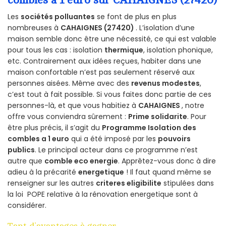
Les
sociétés polluantes
se font de plus en plus
nombreuses à
CAHAIGNES (27420)
. L’isolation d’une
maison semble donc être une nécessité, ce qui est valable
pour tous les cas : isolation
thermique
, isolation phonique,
etc. Contrairement aux idées reçues, habiter dans une
maison confortable n’est pas seulement réservé aux
personnes aisées. Même avec des
revenus modestes
,
c’est tout à fait possible. Si vous faites donc partie de ces
personnes-là, et que vous habitiez à
CAHAIGNES
, notre
offre vous conviendra sûrement :
Prime solidarite
. Pour
être plus précis, il s’agit du
Programme Isolation des
combles a 1 euro
qui a été imposé par les
pouvoirs
publics
. Le principal acteur dans ce programme n’est
autre que
comble eco energie
. Apprêtez-vous donc à dire
adieu à la précarité
energetique
! Il faut quand même se
renseigner sur les autres
criteres eligibilite
stipulées dans
la loi POPE relative à la rénovation energetique sont à
considérer.
Tant d’avantages à gagner