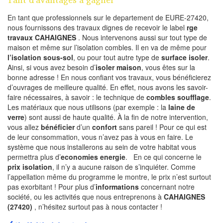
En tant que professionnels sur le departement de EURE-27420,
nous fournissons des travaux dignes de recevoir le label
rge
travaux CAHAIGNES
. Nous intervenons aussi sur tout type de
maison et même sur l’isolation combles. Il en va de même pour
l’isolation sous-sol
, ou pour tout autre type de
surface isoler
.
Ainsi, si vous avez besoin d’
isoler maison
, vous êtes sur la
bonne adresse ! En nous confiant vos travaux, vous bénéficierez
d’ouvrages de meilleure qualité. En effet, nous avons les savoir-
faire nécessaires, à savoir : le technique de
combles soufflage
.
Les matériaux que nous utilisons (par exemple : la
laine de
verre
) sont aussi de haute qualité. À la fin de notre intervention,
vous allez
bénéficier
d’un
confort
sans pareil ! Pour ce qui est
de leur consommation, vous n’avez pas à vous en faire. Le
système que nous installerons au sein de votre habitat vous
permettra plus d’
economies energie
. En ce qui concerne le
prix isolation
, il n’y a aucune raison de s’inquiéter. Comme
l’appellation même du programme le montre, le prix n’est surtout
pas exorbitant ! Pour plus d’
informations
concernant notre
société, ou les activités que nous entreprenons à
CAHAIGNES
(27420)
, n’hésitez surtout pas à nous contacter !