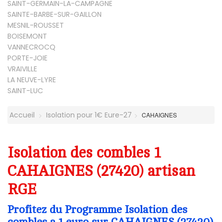
SAINT-GERMAIN-LA-CAMPAGNE
SAINTE-BARBE-SUR-GAILLON
MESNIL-ROUSSET
BOISEMONT
VANNECROCQ
PORTE-JOIE
VRAIVILLE
LA NEUVE-LYRE
SAINT-LUC
Accueil
Isolation pour 1€ Eure-27
CAHAIGNES
Isolation des combles 1
CAHAIGNES (27420) artisan
RGE
Profitez du Programme Isolation des
combles a 1 euro sur CAHAIGNES (27420)