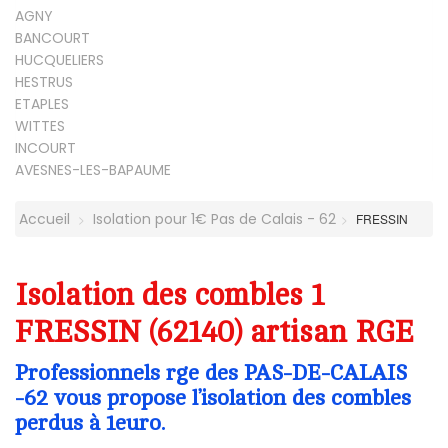
AGNY
BANCOURT
HUCQUELIERS
HESTRUS
ETAPLES
WITTES
INCOURT
AVESNES-LES-BAPAUME
Accueil
Isolation pour 1€ Pas de Calais - 62
FRESSIN
Isolation des combles 1
FRESSIN (62140) artisan RGE
Professionnels rge des PAS-DE-CALAIS
-62 vous propose l’isolation des combles
perdus à 1euro.