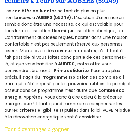
combles a 1 euro sur AUBERS (59249)
Les
sociétés polluantes
se font de plus en plus
nombreuses à
AUBERS (59249)
. L’isolation d’une maison
semble donc être une nécessité, ce qui est valable pour
tous les cas : isolation
thermique
, isolation phonique, etc.
Contrairement aux idées reçues, habiter dans une maison
confortable n’est pas seulement réservé aux personnes
aisées. Même avec des
revenus modestes
, c’est tout à
fait possible. Si vous faites donc partie de ces personnes-
là, et que vous habitiez à
AUBERS
, notre offre vous
conviendra sûrement :
Prime solidarite
. Pour être plus
précis, il s’agit du
Programme Isolation des combles a 1
euro
qui a été imposé par les
pouvoirs publics
. Le principal
acteur dans ce programme n’est autre que
comble eco
energie
. Apprêtez-vous donc à dire adieu à la précarité
energetique
! Il faut quand même se renseigner sur les
autres
criteres eligibilite
stipulées dans la loi POPE relative
à la rénovation energetique sont à considérer.
Tant d’avantages à gagner