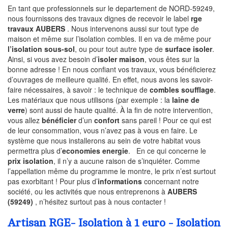
En tant que professionnels sur le departement de NORD-59249,
nous fournissons des travaux dignes de recevoir le label
rge
travaux AUBERS
. Nous intervenons aussi sur tout type de
maison et même sur l’isolation combles. Il en va de même pour
l’isolation sous-sol
, ou pour tout autre type de
surface isoler
.
Ainsi, si vous avez besoin d’
isoler maison
, vous êtes sur la
bonne adresse ! En nous confiant vos travaux, vous bénéficierez
d’ouvrages de meilleure qualité. En effet, nous avons les savoir-
faire nécessaires, à savoir : le technique de
combles soufflage
.
Les matériaux que nous utilisons (par exemple : la
laine de
verre
) sont aussi de haute qualité. À la fin de notre intervention,
vous allez
bénéficier
d’un
confort
sans pareil ! Pour ce qui est
de leur consommation, vous n’avez pas à vous en faire. Le
système que nous installerons au sein de votre habitat vous
permettra plus d’
economies energie
. En ce qui concerne le
prix isolation
, il n’y a aucune raison de s’inquiéter. Comme
l’appellation même du programme le montre, le prix n’est surtout
pas exorbitant ! Pour plus d’
informations
concernant notre
société, ou les activités que nous entreprenons à
AUBERS
(59249)
, n’hésitez surtout pas à nous contacter !
Artisan RGE- Isolation à 1 euro - Isolation