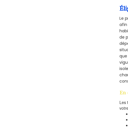
Éli
Le p
afin
habi
de p
dépe
situ
que 
vigu
isol
cha
cons
En 
Les 
votr