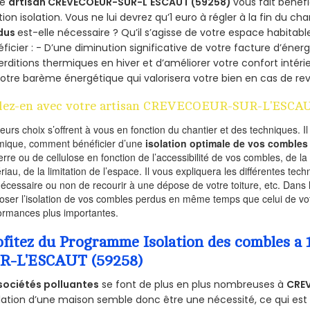
re
artisan CREVECOEUR-SUR-L'ESCAUT (59258)
vous fait bénéfi
tion isolation. Vous ne lui devrez qu’1 euro à régler à la fin du cha
dus
est-elle nécessaire ? Qu’il s’agisse de votre espace habitabl
ficier : - D’une diminution significative de votre facture d’énergi
rditions thermiques en hiver et d’améliorer votre confort intérie
otre barème énergétique qui valorisera votre bien en cas de re
lez-en avec votre artisan CREVECOEUR-SUR-L'ESCAU
ieurs choix s’offrent à vous en fonction du chantier et des techniques. I
mique, comment bénéficier d’une
isolation optimale de vos combles
erre ou de cellulose en fonction de l’accessibilité de vos combles, de l
riau, de la limitation de l’espace. Il vous expliquera les différentes techn
nécessaire ou non de recourir à une dépose de votre toiture, etc. Dans 
oser l’isolation de vos combles perdus en même temps que celui de vot
ormances plus importantes.
ofitez du Programme Isolation des combles 
R-L'ESCAUT (59258)
sociétés polluantes
se font de plus en plus nombreuses à
CRE
olation d’une maison semble donc être une nécessité, ce qui est v