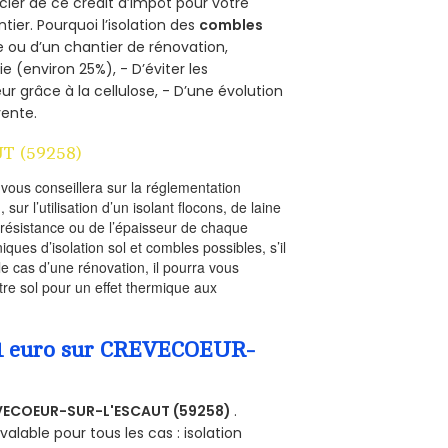
cier de ce crédit d’impôt pour votre
ntier. Pourquoi l’isolation des
combles
e ou d’un chantier de rénovation,
e (environ 25%), - D’éviter les
ur grâce à la cellulose, - D’une évolution
vente.
T (59258)
l vous conseillera sur la réglementation
, sur l’utilisation d’un isolant flocons, de laine
a résistance ou de l’épaisseur de chaque
iques d’isolation sol et combles possibles, s’il
le cas d’une rénovation, il pourra vous
re sol pour un effet thermique aux
a 1 euro sur CREVECOEUR-
VECOEUR-SUR-L'ESCAUT (59258)
.
alable pour tous les cas : isolation