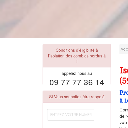
Acc
Conditions d’éligibilité à
l’isolation des combles perdus à
1
I
appelez-nous au
09 77 77 36 14
(5
Pr
SI Vous souhaitez être rappelé
à 1
Comm
de r
votr