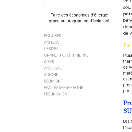
Vot
solu
per
Faire des économies d'énergie
béné
grace au programme d'isolation!
dépe
de v
ECLAIBES
ANHIERS
Par
LIESSIES
GRAND-FORT-PHILIPPE
Plus
ther
AIBES
de v
ANSTAING
maté
ANICHE
est 
REUMONT
prop
WALLERS-EN-FAGNE
perf
FRELINGHIEN
Pr
SU
Les
L’is