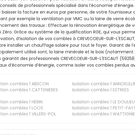
conseils de professionnels spécialisé dans l’économie d’énergie. 
e baisser la facture en euros par personne, de votre fournisseur 
isant par exemple la ventilation par VMC ou la laine de verre écol
ncement des travaux : Effectuer la rénovation énergétique de v
 Zéro. Grâce au système de la qualification RGE, qui vous perm
vation, d’isolation de vos combles à CREVECOEUR-SUR-L'ESCAUT, e
re installer un chauffage solaire pour tout le foyer. Garant de 
cipalement utilisé sont, la laine minérale et le bois (notamment 
 garantit des professionnels CREVECOEUR-SUR-L'ESCAUT (59258) 
aux d’économie d’énergie, comme isoler vos combles perdus ave
ation combles 1
ABSCON
Isolation combles 1
ANNOEULLI
ation combles 1
CATTENIERES
Isolation combles 1
ESTREES
ation combles 1
HERIN
Isolation combles 1
LE DOULIEU
ation combles 1
LOOS
Isolation combles 1
PETIT-FAY
ation combles 1
VILLERS-POL
Isolation combles 1
WATTIGNIE