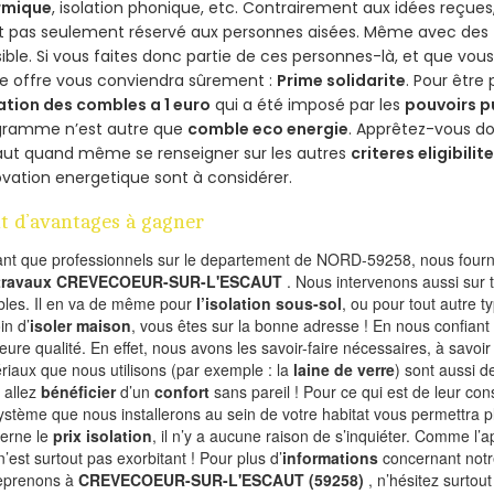
rmique
, isolation phonique, etc. Contrairement aux idées reçue
st pas seulement réservé aux personnes aisées. Même avec des
ible. Si vous faites donc partie de ces personnes-là, et que vou
e offre vous conviendra sûrement :
Prime solidarite
. Pour être 
ation des combles a 1 euro
qui a été imposé par les
pouvoirs p
gramme n’est autre que
comble eco energie
. Apprêtez-vous do
 faut quand même se renseigner sur les autres
criteres eligibilit
vation energetique sont à considérer.
t d’avantages à gagner
ant que professionnels sur le departement de NORD-59258, nous fourni
 travaux CREVECOEUR-SUR-L'ESCAUT
. Nous intervenons aussi sur 
les. Il en va de même pour
l’isolation sous-sol
, ou pour tout autre 
in d’
isoler maison
, vous êtes sur la bonne adresse ! En nous confiant
leure qualité. En effet, nous avons les savoir-faire nécessaires, à savoir
riaux que nous utilisons (par exemple : la
laine de verre
) sont aussi de
 allez
bénéficier
d’un
confort
sans pareil ! Pour ce qui est de leur co
ystème que nous installerons au sein de votre habitat vous permettra p
erne le
prix isolation
, il n’y a aucune raison de s’inquiéter. Comme l
n’est surtout pas exorbitant ! Pour plus d’
informations
concernant notre
eprenons à
CREVECOEUR-SUR-L'ESCAUT (59258)
, n’hésitez surtou