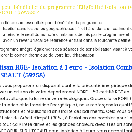
 peut bénéficier du programme "Eligibilité isolatio
SCAUT (59258) ?
s critères sont essentiels pour bénéficier du programme :
habiter dans les zones géographiques h1 et h2 et dans un bâtiment d
atteindre le seuil du nombre d'habitants définis par le programme et;
avoir un revenu fiscal de référence entrant dans la fourchette définie p
rogramme intègre également des séances de sensibilisation visant à vo
iorer le confort thermique de votre lieu d'habitation.
tisan RGE- Isolation à 1 euro - Isolation 
ESCAUT (59258)
 vous proposons un dispositif contre la précarité énergétique de
ver un artisan de votre departement NORD - 59 certifié RGE en u
hotovoltaïque, la laine de verre écologique... Grâce a la loi POPE
truction et la
transition Énergétique), nous renforçons la quali
tructions et réduisons la sinistralité des bâtiments. Cela vous 
ficier du Crédit d'impôt (30%), à l’isolation des combles pour 1 eu
 tout ça ? L’été arrive et les grandes chaleurs avec ! Les artisans
ECOEUR-SUR-L'ESCAUT pour l’isolation à 1 euro, vous permettent