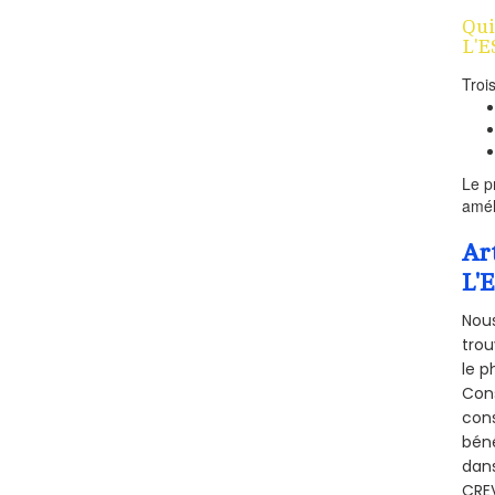
Qui
L'E
Troi
Le p
amél
Ar
L'
Nous
trou
le p
Cons
cons
béné
dans
CREV