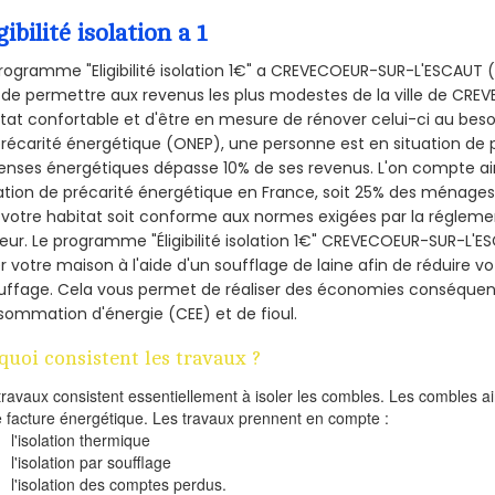
gibilité isolation a 1
rogramme "Eligibilité isolation 1€" a CREVECOEUR-SUR-L'ESCAU
 de permettre aux revenus les plus modestes de la ville de CR
tat confortable et d'être en mesure de rénover celui-ci au besoin
récarité énergétique (ONEP), une personne est en situation de 
nses énergétiques dépasse 10% de ses revenus. L'on compte ains
ation de précarité énergétique en France, soit 25% des ménages
votre habitat soit conforme aux normes exigées par la régleme
eur. Le programme "Éligibilité isolation 1€" CREVECOEUR-SUR-L'E
er votre maison à l'aide d'un soufflage de laine afin de réduire v
uffage. Cela vous permet de réaliser des économies conséquent
ommation d'énergie (CEE) et de fioul.
quoi consistent les travaux ?
travaux consistent essentiellement à isoler les combles. Les combles 
e facture énergétique. Les travaux prennent en compte :
l'isolation thermique
l'isolation par soufflage
l'isolation des comptes perdus.