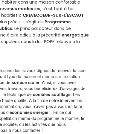
s, habiter dans une maison confortable
revenus modestes
, c’est tout à fait
s habitiez à
CREVECOEUR-SUR-L'ESCAUT
,
plus précis, il s’agit du
Programme
ublics
. Le principal acteur dans ce
nc à dire adieu à la précarité
energetique
e
stipulées dans la loi POPE relative à la
ssons des travaux dignes de recevoir le label
tout type de maison et même sur l’isolation
type de
surface isoler
. Ainsi, si vous avez
 vos travaux, vous bénéficierez d’ouvrages de
 : le technique de
combles soufflage
. Les
 haute qualité. À la fin de notre intervention,
nsommation, vous n’avez pas à vous en faire.
lus d’
economies energie
. En ce qui
’appellation même du programme le montre, le
 société, ou les activités que nous
t pas à nous contacter !