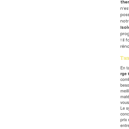
the
n’e
poss
notr
Isol
pro
! Il
réno
Tan
En t
rge
comb
beso
meil
maté
vous
Le s
conc
prix 
entr