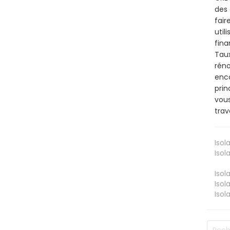
des 
fair
util
fina
Taux
réno
enco
prin
vous
trav
Isol
Isol
Isol
Isol
Isol