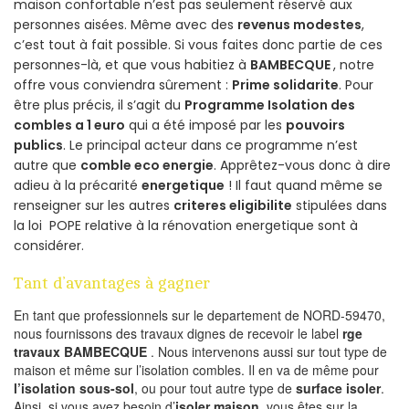
maison confortable n’est pas seulement réservé aux
personnes aisées. Même avec des
revenus modestes
,
c’est tout à fait possible. Si vous faites donc partie de ces
personnes-là, et que vous habitiez à
BAMBECQUE
, notre
offre vous conviendra sûrement :
Prime solidarite
. Pour
être plus précis, il s’agit du
Programme Isolation des
combles a 1 euro
qui a été imposé par les
pouvoirs
publics
. Le principal acteur dans ce programme n’est
autre que
comble eco energie
. Apprêtez-vous donc à dire
adieu à la précarité
energetique
! Il faut quand même se
renseigner sur les autres
criteres eligibilite
stipulées dans
la loi POPE relative à la rénovation energetique sont à
considérer.
Tant d’avantages à gagner
En tant que professionnels sur le departement de NORD-59470,
nous fournissons des travaux dignes de recevoir le label
rge
travaux BAMBECQUE
. Nous intervenons aussi sur tout type de
maison et même sur l’isolation combles. Il en va de même pour
l’isolation sous-sol
, ou pour tout autre type de
surface isoler
.
Ainsi, si vous avez besoin d’
isoler maison
, vous êtes sur la