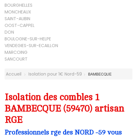
BOURGHELLES
MONCHEAUX
SAINT-AUBIN
OOST-CAPPEL
DON
BOULOGNE-SUR-HELPE
VENDEGIES-SUR-ECAILLON
MARCOING
SANCOURT
Accueil
Isolation pour 1€ Nord-59
BAMBECQUE
Isolation des combles 1
BAMBECQUE (59470) artisan
RGE
Professionnels rge des NORD -59 vous