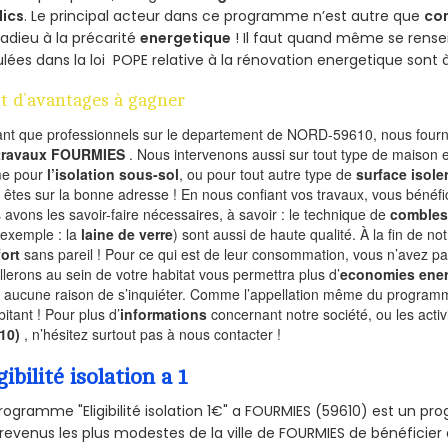
lics
. Le principal acteur dans ce programme n’est autre que
co
 adieu à la précarité
energetique
! Il faut quand même se rensei
ulées dans la loi POPE relative à la rénovation energetique sont 
t d’avantages à gagner
ant que professionnels sur le departement de NORD-59610, nous fourni
 travaux FOURMIES
. Nous intervenons aussi sur tout type de maison e
e pour
l’isolation sous-sol
, ou pour tout autre type de
surface isole
 êtes sur la bonne adresse ! En nous confiant vos travaux, vous bénéfic
 avons les savoir-faire nécessaires, à savoir : le technique de
combles
 exemple : la
laine de verre
) sont aussi de haute qualité. À la fin de no
ort
sans pareil ! Pour ce qui est de leur consommation, vous n’avez p
allerons au sein de votre habitat vous permettra plus d’
economies ener
a aucune raison de s’inquiéter. Comme l’appellation même du programme 
bitant ! Pour plus d’
informations
concernant notre société, ou les act
610)
, n’hésitez surtout pas à nous contacter !
gibilité isolation a 1
rogramme "Eligibilité isolation 1€" a FOURMIES (59610) est un 
revenus les plus modestes de la ville de FOURMIES de bénéficier 