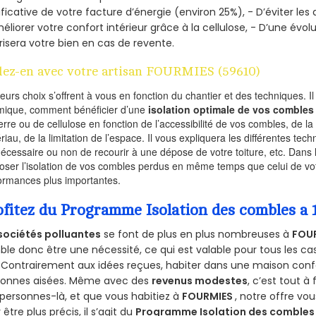
ificative de votre facture d’énergie (environ 25%), - D’éviter le
éliorer votre confort intérieur grâce à la cellulose, - D’une év
risera votre bien en cas de revente.
lez-en avec votre artisan FOURMIES (59610)
ieurs choix s’offrent à vous en fonction du chantier et des techniques. I
mique, comment bénéficier d’une
isolation optimale de vos combles
erre ou de cellulose en fonction de l’accessibilité de vos combles, de l
riau, de la limitation de l’espace. Il vous expliquera les différentes techn
nécessaire ou non de recourir à une dépose de votre toiture, etc. Dans 
oser l’isolation de vos combles perdus en même temps que celui de vot
ormances plus importantes.
ofitez du Programme Isolation des combles a
sociétés polluantes
se font de plus en plus nombreuses à
FOUR
le donc être une nécessité, ce qui est valable pour tous les cas
 Contrairement aux idées reçues, habiter dans une maison conf
sonnes aisées. Même avec des
revenus modestes
, c’est tout à
personnes-là, et que vous habitiez à
FOURMIES
, notre offre v
 être plus précis, il s’agit du
Programme Isolation des combles 