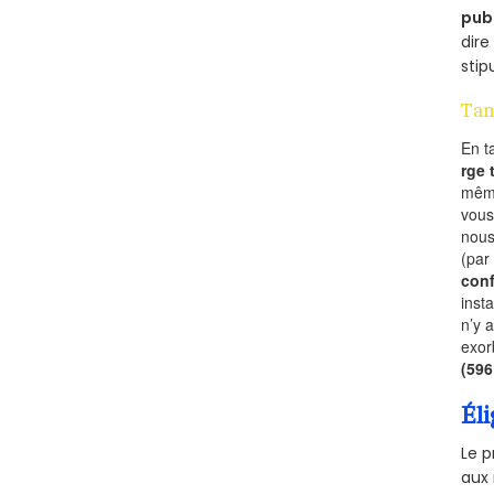
pub
dire
stip
Tan
En t
rge
mêm
vous
nous
(par
conf
inst
n’y 
exor
(59
Éli
Le p
aux 