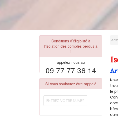
Acc
Conditions d’éligibilité à
l’isolation des combles perdus à
1
Is
appelez-nous au
09 77 77 36 14
Ar
Nous
SI Vous souhaitez être rappelé
trou
le p
Cons
cons
béné
dans