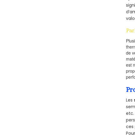
sign
d’am
valo
Par
Plus
ther
de v
maté
est 
prop
perf
Pr
Les
semb
etc.
per
ces 
Pour