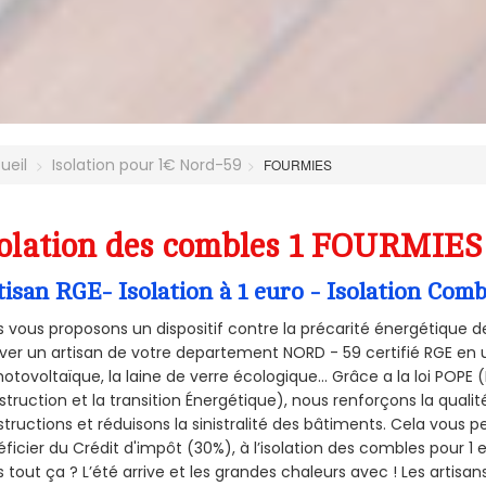
ueil
Isolation pour 1€ Nord-59
FOURMIES
olation des combles 1 FOURMIES 
tisan RGE- Isolation à 1 euro - Isolation Co
 vous proposons un dispositif contre la précarité énergétique de
ver un artisan de votre departement NORD - 59 certifié RGE en u
hotovoltaïque, la laine de verre écologique... Grâce a la loi POPE
truction et la
transition Énergétique), nous renforçons la quali
tructions et réduisons la sinistralité des bâtiments. Cela vous 
ficier du Crédit d'impôt (30%), à l’isolation des combles pour 1 eu
 tout ça ? L’été arrive et les grandes chaleurs avec ! Les artisans