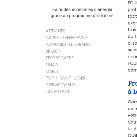
FOUR
Faire des économies d'énergie
prof
grace au programme d'isolation!
fact
exem
trav
ATTICHES
au s
CAPPELLE-EN-PEVELE
d’is
WARGNIES-LE-GRAND
sola
BRILLON
miné
ZEGERSCAPPEL
FOUR
OHAIN
comb
MARLY
TRITH-SAINT-LEGER
Pr
WERVICQ-SUD
à 1
ESCAUTPONT
Comm
de r
votr
Vot
lui 
Qu’i