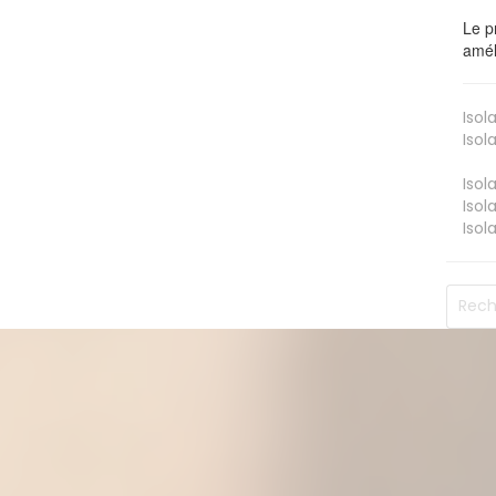
Le p
amél
Isol
Isol
Isol
Isol
Isol