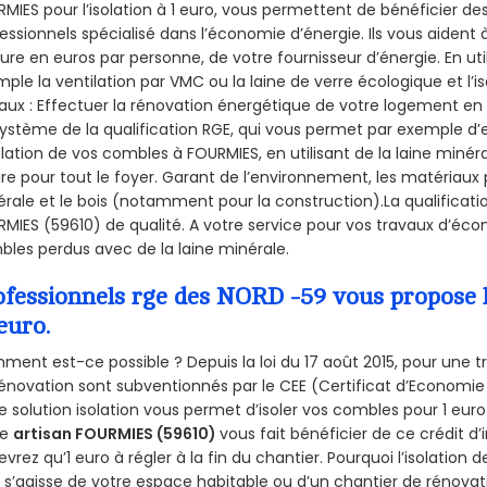
MIES pour l’isolation à 1 euro, vous permettent de bénéficier de
essionnels spécialisé dans l’économie d’énergie. Ils vous aident à
ure en euros par personne, de votre fournisseur d’énergie. En uti
ple la ventilation par VMC ou la laine de verre écologique et l’
aux : Effectuer la rénovation énergétique de votre logement en 
ystème de la qualification RGE, qui vous permet par exemple d’
olation de vos combles à FOURMIES, en utilisant de la laine miné
ire pour tout le foyer. Garant de l’environnement, les matériaux p
rale et le bois (notamment pour la construction).La qualificati
MIES (59610) de qualité. A votre service pour vos travaux d’éc
les perdus avec de la laine minérale.
ofessionnels rge des NORD -59 vous propose l
euro.
ent est-ce possible ? Depuis la loi du 17 août 2015, pour une tr
énovation sont subventionnés par le CEE (Certificat d’Economie
e solution isolation vous permet d’isoler vos combles pour 1 e
re
artisan FOURMIES (59610)
vous fait bénéficier de ce crédit d’
devrez qu’1 euro à régler à la fin du chantier. Pourquoi l’isolation 
l s’agisse de votre espace habitable ou d’un chantier de rénovati