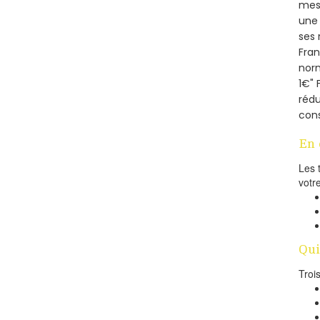
mesu
une 
ses 
Fra
norm
1€" 
rédu
cons
En 
Les 
votr
Qui
Troi