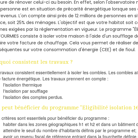
re de rénover celui-ci au besoin. En effet, selon l'observatoire
personne est en situation de précarité énergétique lorsque se
revenus. L'on compte ainsi près de 12 millions de personnes en s
nce, soit 25% des ménages.
L'objectif est que votre habitat soit
es exigées par la réglementation en vigueur. Le programme "Éligi
FOURMIES consiste à isoler votre maison à l'aide d'un soufflage d
ire votre facture de chauffage. Cela vous permet de réaliser 
équentes sur votre consommation d'énergie (CEE) et de fioul.
quoi consistent les travaux ?
travaux consistent essentiellement à isoler les combles. Les combles 
e facture énergétique. Les travaux prennent en compte :
l'isolation thermique
l'isolation par soufflage
l'isolation des comptes perdus.
 peut bénéficier du programme "Eligibilité isolation 
s critères sont essentiels pour bénéficier du programme :
habiter dans les zones géographiques h1 et h2 et dans un bâtiment d
atteindre le seuil du nombre d'habitants définis par le programme et;
avoir un revenu fiscal de référence entrant dans la fourchette définie p