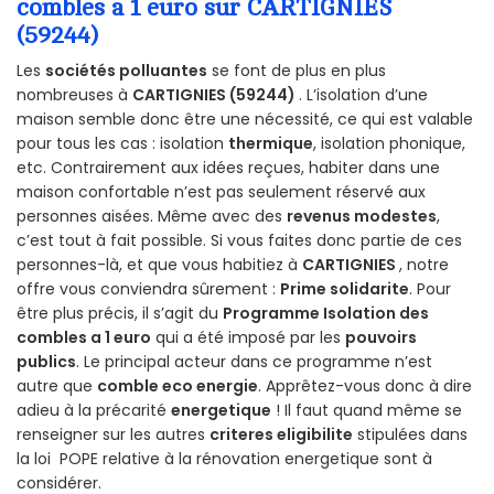
combles a 1 euro sur CARTIGNIES
(59244)
Les
sociétés polluantes
se font de plus en plus
nombreuses à
CARTIGNIES (59244)
. L’isolation d’une
maison semble donc être une nécessité, ce qui est valable
pour tous les cas : isolation
thermique
, isolation phonique,
etc. Contrairement aux idées reçues, habiter dans une
maison confortable n’est pas seulement réservé aux
personnes aisées. Même avec des
revenus modestes
,
c’est tout à fait possible. Si vous faites donc partie de ces
personnes-là, et que vous habitiez à
CARTIGNIES
, notre
offre vous conviendra sûrement :
Prime solidarite
. Pour
être plus précis, il s’agit du
Programme Isolation des
combles a 1 euro
qui a été imposé par les
pouvoirs
publics
. Le principal acteur dans ce programme n’est
autre que
comble eco energie
. Apprêtez-vous donc à dire
adieu à la précarité
energetique
! Il faut quand même se
renseigner sur les autres
criteres eligibilite
stipulées dans
la loi POPE relative à la rénovation energetique sont à
considérer.