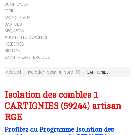
BUGNICOURT
FERIN
MONCHEAUX
BAS-LIEU
SEQUEDIN
AUCHY-LEZ-ORCHIES
HELESMES
BRILLON
SAINT-PIERRE-BROUCK
Accueil
Isolation pour 1€ Nord-59
CARTIGNIES
Isolation des combles 1
CARTIGNIES (59244) artisan
RGE
Profitez du Programme Isolation des