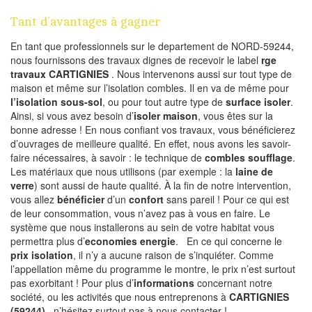
Tant d’avantages à gagner
En tant que professionnels sur le departement de NORD-59244,
nous fournissons des travaux dignes de recevoir le label
rge
travaux CARTIGNIES
. Nous intervenons aussi sur tout type de
maison et même sur l’isolation combles. Il en va de même pour
l’isolation sous-sol
, ou pour tout autre type de
surface isoler
.
Ainsi, si vous avez besoin d’
isoler maison
, vous êtes sur la
bonne adresse ! En nous confiant vos travaux, vous bénéficierez
d’ouvrages de meilleure qualité. En effet, nous avons les savoir-
faire nécessaires, à savoir : le technique de
combles soufflage
.
Les matériaux que nous utilisons (par exemple : la
laine de
verre
) sont aussi de haute qualité. À la fin de notre intervention,
vous allez
bénéficier
d’un
confort
sans pareil ! Pour ce qui est
de leur consommation, vous n’avez pas à vous en faire. Le
système que nous installerons au sein de votre habitat vous
permettra plus d’
economies energie
. En ce qui concerne le
prix isolation
, il n’y a aucune raison de s’inquiéter. Comme
l’appellation même du programme le montre, le prix n’est surtout
pas exorbitant ! Pour plus d’
informations
concernant notre
société, ou les activités que nous entreprenons à
CARTIGNIES
(59244)
, n’hésitez surtout pas à nous contacter !