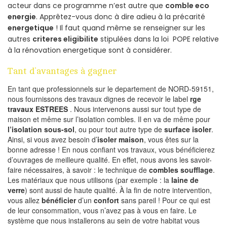
acteur dans ce programme n’est autre que
comble eco
energie
. Apprêtez-vous donc à dire adieu à la précarité
energetique
! Il faut quand même se renseigner sur les
autres
criteres eligibilite
stipulées dans la loi POPE relative
à la rénovation energetique sont à considérer.
Tant d’avantages à gagner
En tant que professionnels sur le departement de NORD-59151,
nous fournissons des travaux dignes de recevoir le label
rge
travaux ESTREES
. Nous intervenons aussi sur tout type de
maison et même sur l’isolation combles. Il en va de même pour
l’isolation sous-sol
, ou pour tout autre type de
surface isoler
.
Ainsi, si vous avez besoin d’
isoler maison
, vous êtes sur la
bonne adresse ! En nous confiant vos travaux, vous bénéficierez
d’ouvrages de meilleure qualité. En effet, nous avons les savoir-
faire nécessaires, à savoir : le technique de
combles soufflage
.
Les matériaux que nous utilisons (par exemple : la
laine de
verre
) sont aussi de haute qualité. À la fin de notre intervention,
vous allez
bénéficier
d’un
confort
sans pareil ! Pour ce qui est
de leur consommation, vous n’avez pas à vous en faire. Le
système que nous installerons au sein de votre habitat vous