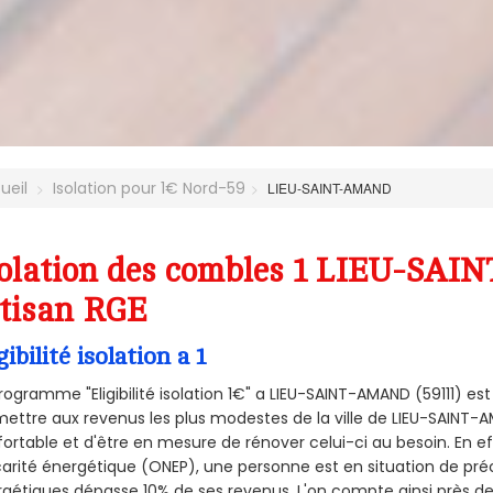
ueil
Isolation pour 1€ Nord-59
LIEU-SAINT-AMAND
olation des combles 1 LIEU-SAI
tisan RGE
gibilité isolation a 1
rogramme "Eligibilité isolation 1€" a LIEU-SAINT-AMAND (59111) 
ettre aux revenus les plus modestes de la ville de LIEU-SAINT-
ortable et d'être en mesure de rénover celui-ci au besoin. En eff
arité énergétique (ONEP), une personne est en situation de pré
gétiques dépasse 10% de ses revenus. L'on compte ainsi près de 