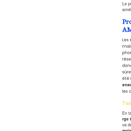
Le p
amél
Pr
AM
Les
mais
phon
rés
donc
sûr
été 
ene
les 
Tan
En t
rge
va 
mai