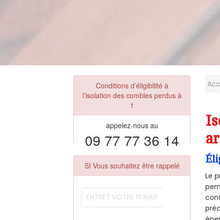
Acc
Conditions d’éligibilité à
l’isolation des combles perdus à
1
Is
appelez-nous au
09 77 77 36 14
ar
Éli
SI Vous souhaitez être rappelé
Le p
perm
conf
préc
éner