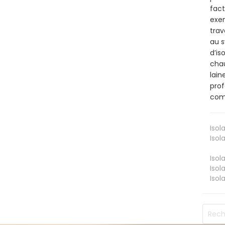
fact
exem
trav
au s
d’is
chau
lain
prof
comm
Isol
Isol
Isol
Isol
Isol