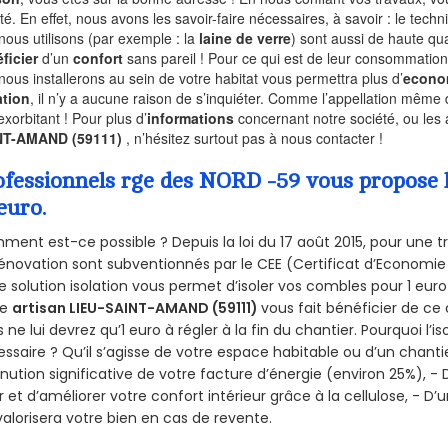
ité. En effet, nous avons les savoir-faire nécessaires, à savoir : le tech
nous utilisons (par exemple : la
laine de verre
) sont aussi de haute qual
ficier
d’un
confort
sans pareil ! Pour ce qui est de leur consommation
nous installerons au sein de votre habitat vous permettra plus d’
econo
ation
, il n’y a aucune raison de s’inquiéter. Comme l’appellation même 
exorbitant ! Pour plus d’
informations
concernant notre société, ou les
NT-AMAND (59111)
, n’hésitez surtout pas à nous contacter !
ofessionnels rge des NORD -59 vous propose l
euro.
ent est-ce possible ? Depuis la loi du 17 août 2015, pour une tr
énovation sont subventionnés par le CEE (Certificat d’Economie
e solution isolation vous permet d’isoler vos combles pour 1 e
re
artisan LIEU-SAINT-AMAND (59111)
vous fait bénéficier de ce 
 ne lui devrez qu’1 euro à régler à la fin du chantier. Pourquoi l’i
ssaire ? Qu’il s’agisse de votre espace habitable ou d’un chantie
nution significative de votre facture d’énergie (environ 25%), - 
r et d’améliorer votre confort intérieur grâce à la cellulose, -
valorisera votre bien en cas de revente.