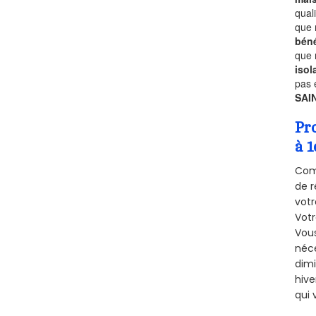
qual
que 
béné
que 
isol
pas 
SAI
Pr
à 1
Comm
de r
votr
Vot
Vous
néce
dimi
hive
qui 