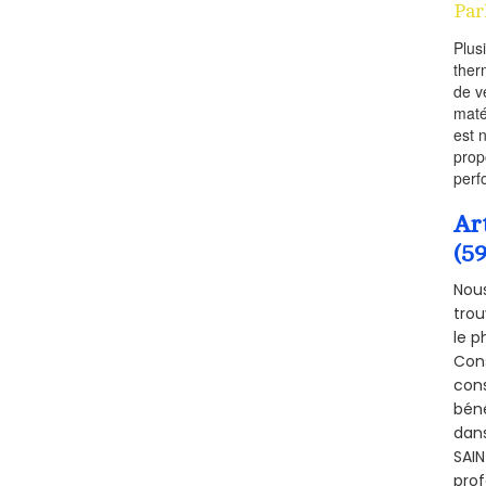
Par
Plus
ther
de v
maté
est 
prop
perf
Ar
(59
Nous
trou
le p
Cons
cons
béné
dans
SAIN
prof