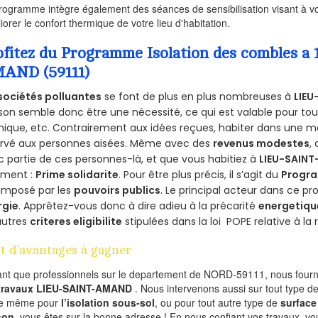
rogramme intègre également des séances de sensibilisation visant à vo
iorer le confort thermique de votre lieu d'habitation.
ofitez du Programme Isolation des combles a
AND (59111)
sociétés polluantes
se font de plus en plus nombreuses à
LIEU
on semble donc être une nécessité, ce qui est valable pour tous 
ique, etc. Contrairement aux idées reçues, habiter dans une m
ervé aux personnes aisées. Même avec des
revenus modestes
,
 partie de ces personnes-là, et que vous habitiez à
LIEU-SAIN
ement :
Prime solidarite
. Pour être plus précis, il s’agit du
Progra
imposé par les
pouvoirs publics
. Le principal acteur dans ce 
rgie
. Apprêtez-vous donc à dire adieu à la précarité
energetiqu
autres
criteres eligibilite
stipulées dans la loi POPE relative à l
t d’avantages à gagner
ant que professionnels sur le departement de NORD-59111, nous fourni
 travaux LIEU-SAINT-AMAND
. Nous intervenons aussi sur tout type de
de même pour
l’isolation sous-sol
, ou pour tout autre type de
surface
son
, vous êtes sur la bonne adresse ! En nous confiant vos travaux, v