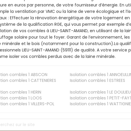
ure en euros par personne, de votre fournisseur d’énergie. En uti
ple la ventilation par VMC ou la laine de verre écologique et l’
aux : Effectuer la rénovation énergétique de votre logement en 
ystème de la qualification RGE, qui vous permet par exemple d’
olation de vos combles à LIEU-SAINT-AMAND, en utilisant de la lai
ffage solaire pour tout le foyer. Garant de l’environnement, les 
e minérale et le bois (notamment pour la construction).La qualif
essionnels LIEU-SAINT-AMAND (59111) de qualité. A votre service
e isoler vos combles perdus avec de la laine minérale.
ation combles 1
ABSCON
Isolation combles 1
ANNOEULLI
ation combles 1
CATTENIERES
Isolation combles 1
ESTREES
ation combles 1
HERIN
Isolation combles 1
LE DOULIEU
ation combles 1
LOOS
Isolation combles 1
PETIT-FAY
ation combles 1
VILLERS-POL
Isolation combles 1
WATTIGNIE