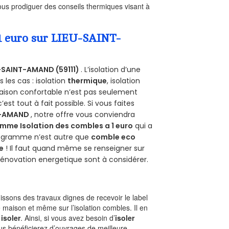
us prodiguer des conseils thermiques visant à
 1 euro sur LIEU-SAINT-
-SAINT-AMAND (59111)
. L’isolation d’une
les cas : isolation
thermique
, isolation
aison confortable n’est pas seulement
 c’est tout à fait possible. Si vous faites
T-AMAND
, notre offre vous conviendra
mme Isolation des combles a 1 euro
qui a
programme n’est autre que
comble eco
e
! Il faut quand même se renseigner sur
a rénovation energetique sont à considérer.
ssons des travaux dignes de recevoir le label
 maison et même sur l’isolation combles. Il en
 isoler
. Ainsi, si vous avez besoin d’
isoler
ous bénéficierez d’ouvrages de meilleure