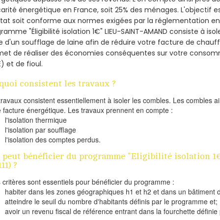
arité énergétique en France, soit 25% des ménages.
L'objectif 
tat soit conforme aux normes exigées par la réglementation en 
ramme "Éligibilité isolation 1€" LIEU-SAINT-AMAND consiste à iso
de d'un soufflage de laine afin de réduire votre facture de chauf
met de réaliser des économies conséquentes sur votre consom
) et de fioul.
quoi consistent les travaux ?
travaux consistent essentiellement à isoler les combles. Les combles 
e facture énergétique. Les travaux prennent en compte :
l'isolation thermique
l'isolation par soufflage
l'isolation des comptes perdus.
 peut bénéficier du programme "Eligibilité isolatio
11) ?
s critères sont essentiels pour bénéficier du programme :
habiter dans les zones géographiques h1 et h2 et dans un bâtiment d
atteindre le seuil du nombre d'habitants définis par le programme et;
avoir un revenu fiscal de référence entrant dans la fourchette définie p