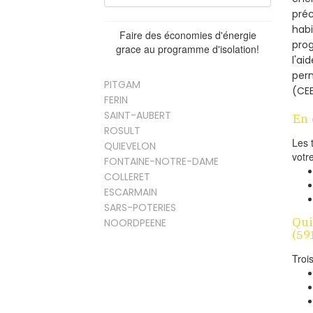
préc
habi
Faire des économies d'énergie
prog
grace au programme d'isolation!
l'ai
per
PITGAM
(CEE
FERIN
SAINT-AUBERT
En 
ROSULT
Les 
QUIEVELON
votr
FONTAINE-NOTRE-DAME
COLLERET
ESCARMAIN
SARS-POTERIES
Qui
NOORDPEENE
(591
Troi