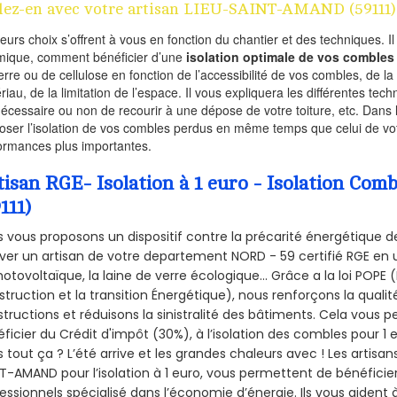
lez-en avec votre artisan LIEU-SAINT-AMAND (59111)
ieurs choix s’offrent à vous en fonction du chantier et des techniques. I
mique, comment bénéficier d’une
isolation optimale de vos combles
erre ou de cellulose en fonction de l’accessibilité de vos combles, de l
riau, de la limitation de l’espace. Il vous expliquera les différentes techn
nécessaire ou non de recourir à une dépose de votre toiture, etc. Dans 
oser l’isolation de vos combles perdus en même temps que celui de vot
ormances plus importantes.
tisan RGE- Isolation à 1 euro - Isolation 
111)
 vous proposons un dispositif contre la précarité énergétique de
ver un artisan de votre departement NORD - 59 certifié RGE en u
hotovoltaïque, la laine de verre écologique... Grâce a la loi POPE
truction et la
transition Énergétique), nous renforçons la quali
tructions et réduisons la sinistralité des bâtiments. Cela vous 
ficier du Crédit d'impôt (30%), à l’isolation des combles pour 1 eu
 tout ça ? L’été arrive et les grandes chaleurs avec ! Les artisans
T-AMAND pour l’isolation à 1 euro, vous permettent de bénéficie
essionnels spécialisé dans l’économie d’énergie. Ils vous aident à