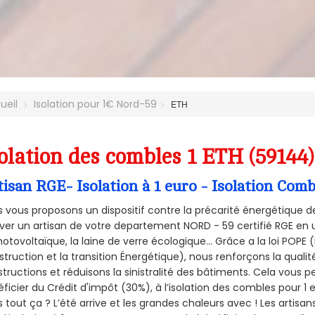
ueil
Isolation pour 1€ Nord-59
ETH
olation des combles 1 ETH (59144
tisan RGE- Isolation à 1 euro - Isolation Com
 vous proposons un dispositif contre la précarité énergétique de
ver un artisan de votre departement NORD - 59 certifié RGE en u
hotovoltaïque, la laine de verre écologique... Grâce a la loi POPE
truction et la
transition Énergétique), nous renforçons la quali
tructions et réduisons la sinistralité des bâtiments. Cela vous 
ficier du Crédit d'impôt (30%), à l’isolation des combles pour 1 eu
 tout ça ? L’été arrive et les grandes chaleurs avec ! Les artisan