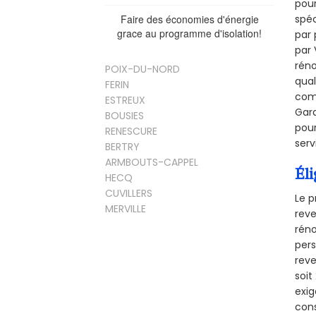
pour
Faire des économies d'énergie
spéc
grace au programme d'isolation!
par 
par 
réno
POIX-DU-NORD
qual
FERIN
comb
ESTREUX
Gara
BOUSIES
pour
RENESCURE
serv
BERTRY
ARMBOUTS-CAPPEL
Éli
HECQ
CUVILLERS
Le p
MERVILLE
reve
réno
pers
reve
soi
exig
cons