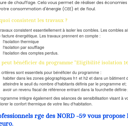
ture de chauffage. Cela vous permet de réaliser des économie
votre consommation d'énergie (CEE) et de fioul.
quoi consistent les travaux ?
travaux consistent essentiellement à isoler les combles. Les combles 
e facture énergétique. Les travaux prennent en compte :
l'isolation thermique
l'isolation par soufflage
l'isolation des comptes perdus.
 peut bénéficier du programme "Eligibilité isolation 1€
s critères sont essentiels pour bénéficier du programme :
habiter dans les zones géographiques h1 et h2 et dans un bâtiment d
atteindre le seuil du nombre d'habitants définis par le programme et;
avoir un revenu fiscal de référence entrant dans la fourchette définie p
rogramme intègre également des séances de sensibilisation visant à vo
iorer le confort thermique de votre lieu d'habitation.
ofessionnels rge des NORD -59 vous propose l
euro.