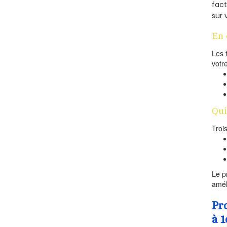
fac
sur 
En 
Les 
votr
Qui
Troi
Le p
amél
Pr
à 1