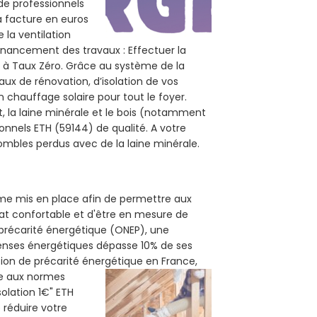
 de professionnels
la facture en euros
 la ventilation
 financement des travaux : Effectuer la
t à Taux Zéro. Grâce au système de la
ux de rénovation, d’isolation de vos
n chauffage solaire pour tout le foyer.
t, la laine minérale et le bois (notamment
ionnels ETH (59144) de qualité. A votre
mbles perdus avec de la laine minérale.
amme mis en place afin de permettre aux
tat confortable et d'être en mesure de
e précarité énergétique (ONEP), une
penses énergétiques dépasse 10% de ses
tion de précarité énergétique en France,
me aux normes
solation 1€" ETH
e réduire votre