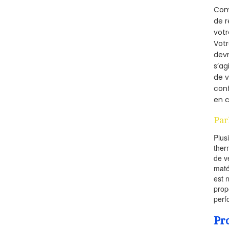
Comm
de r
votr
Vot
devr
s’ag
de v
conf
en c
Par
Plus
ther
de v
maté
est 
prop
perf
Pr