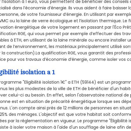
 l’isolation à 1 euro, vous permettent de bénéficier des conseils
ialisé dans l’économie d’énergie. Ils vous aident à faire baisser 
personne, de votre fournisseur d’énergie. En utilisant par exemple
VMC ou la laine de verre écologique et l’isolation thermique. Le
vation énergétique de votre logement en passant par l'Éco Prê
ification RGE, qui vous permet par exemple d’effectuer des trava
les à ETH, en utilisant de la laine minérale ou encore installer u
nt de l’environnement, les matériaux principalement utilisé son
 la construction).La qualification RGE, vous garantit des profess
ice pour vos travaux d’économie d’énergie, comme isoler vos co
gibilité isolation a 1
rogramme "Eligibilité isolation 1€" a ETH (59144) est un progr
nus les plus modestes de la ville de ETH de bénéficier d'un habi
ver celui-ci au besoin. En effet, selon l'observatoire national d
onne est en situation de précarité énergétique lorsque ses dé
nus. L'on compte ainsi près de 12 millions de personnes en situa
t 25% des ménages.
L'objectif est que votre habitat soit confor
ées par la réglementation en vigueur. Le programme "Éligibilité i
iste à isoler votre maison à l'aide d'un soufflage de laine afin d