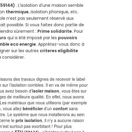
(59144)
. L’isolation d’une maison semble
ion
thermique
, isolation phonique, etc.
ble n’est pas seulement réservé aux
 fait possible. Si vous faites donc partie de
viendra sûrement :
Prime solidarite
. Pour
uro
qui a été imposé par les
pouvoirs
mble eco energie
. Apprêtez-vous donc à
gner sur les autres
criteres eligibilite
à considérer.
ssons des travaux dignes de recevoir le label
 sur l’isolation combles. Il en va de même pour
vous avez besoin d’
isoler maison
, vous êtes sur
es de meilleure qualité. En effet, nous avons
 Les matériaux que nous utilisons (par exemple
n, vous allez
bénéficier
d’un
confort
sans
aire. Le système que nous installerons au sein
cerne le
prix isolation
, il n’y a aucune raison
’est surtout pas exorbitant ! Pour plus
renons à
ETH (59144)
, n’hésitez surtout pas à