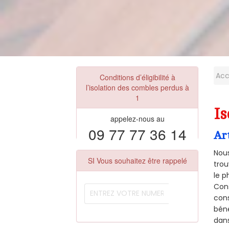
Acc
Conditions d’éligibilité à
l’isolation des combles perdus à
1
Is
appelez-nous au
09 77 77 36 14
Ar
Nous
SI Vous souhaitez être rappelé
trou
le p
Cons
cons
béné
dans