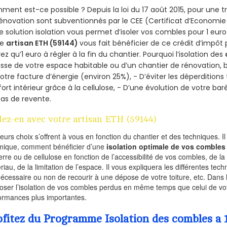
ent est-ce possible ? Depuis la loi du 17 août 2015, pour une tr
énovation sont subventionnés par le CEE (Certificat d’Economie
e solution isolation vous permet d’isoler vos combles pour 1 e
re
artisan ETH (59144)
vous fait bénéficier de ce crédit d’impôt p
ez qu’1 euro à régler à la fin du chantier. Pourquoi l’isolation des
isse de votre espace habitable ou d’un chantier de rénovation, bé
otre facture d’énergie (environ 25%), - D’éviter les déperditions
ort intérieur grâce à la cellulose, - D’une évolution de votre ba
as de revente.
lez-en avec votre artisan ETH (59144)
ieurs choix s’offrent à vous en fonction du chantier et des techniques. I
mique, comment bénéficier d’une
isolation optimale de vos combles
erre ou de cellulose en fonction de l’accessibilité de vos combles, de l
riau, de la limitation de l’espace. Il vous expliquera les différentes techn
nécessaire ou non de recourir à une dépose de votre toiture, etc. Dans 
oser l’isolation de vos combles perdus en même temps que celui de vot
ormances plus importantes.
ofitez du Programme Isolation des combles a 