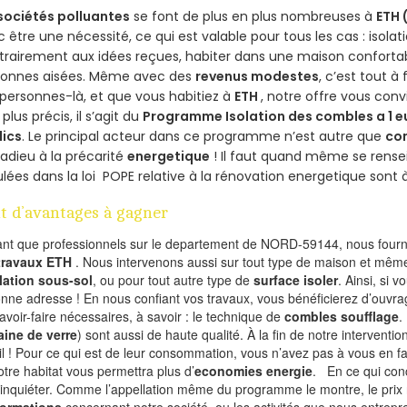
sociétés polluantes
se font de plus en plus nombreuses à
ETH 
 être une nécessité, ce qui est valable pour tous les cas : isolat
rairement aux idées reçues, habiter dans une maison conforta
sonnes aisées. Même avec des
revenus modestes
, c’est tout à
personnes-là, et que vous habitiez à
ETH
, notre offre vous con
 plus précis, il s’agit du
Programme Isolation des combles a 1 e
lics
. Le principal acteur dans ce programme n’est autre que
co
 adieu à la précarité
energetique
! Il faut quand même se rensei
ulées dans la loi POPE relative à la rénovation energetique sont 
t d’avantages à gagner
ant que professionnels sur le departement de NORD-59144, nous fourni
 travaux ETH
. Nous intervenons aussi sur tout type de maison et même
olation sous-sol
, ou pour tout autre type de
surface isoler
. Ainsi, si 
onne adresse ! En nous confiant vos travaux, vous bénéficierez d’ouvrag
savoir-faire nécessaires, à savoir : le technique de
combles soufflage
.
aine de verre
) sont aussi de haute qualité. À la fin de notre interventio
il ! Pour ce qui est de leur consommation, vous n’avez pas à vous en f
otre habitat vous permettra plus d’
economies energie
. En ce qui con
’inquiéter. Comme l’appellation même du programme le montre, le prix n
formations
concernant notre société, ou les activités que nous entrep