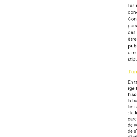
Les
donc
Cont
per
ces 
être
pub
dire
stip
Tan
En t
rge
l’is
la b
les 
: la
l
pare
de v
de s
d’
in