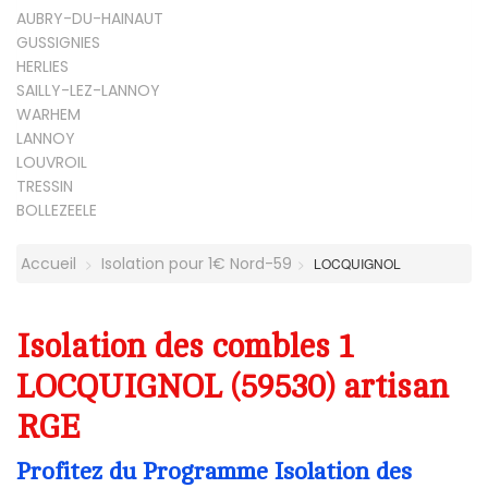
AUBRY-DU-HAINAUT
GUSSIGNIES
HERLIES
SAILLY-LEZ-LANNOY
WARHEM
LANNOY
LOUVROIL
TRESSIN
BOLLEZEELE
Accueil
Isolation pour 1€ Nord-59
LOCQUIGNOL
Isolation des combles 1
LOCQUIGNOL (59530) artisan
RGE
Profitez du Programme Isolation des