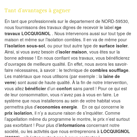
Tant d’avantages à gagner
En tant que professionnels sur le departement de NORD-59530,
nous fournissons des travaux dignes de recevoir le label
rge
travaux LOCQUIGNOL
. Nous intervenons aussi sur tout type de
maison et même sur l’isolation combles. Il en va de même pour
l’isolation sous-sol
, ou pour tout autre type de
surface isoler
.
Ainsi, si vous avez besoin d’
isoler maison
, vous êtes sur la
bonne adresse ! En nous confiant vos travaux, vous bénéficierez
d’ouvrages de meilleure qualité. En effet, nous avons les savoir-
faire nécessaires, à savoir : le technique de
combles soufflage
.
Les matériaux que nous utilisons (par exemple : la
laine de
verre
) sont aussi de haute qualité. À la fin de notre intervention,
vous allez
bénéficier
d’un
confort
sans pareil ! Pour ce qui est
de leur consommation, vous n’avez pas à vous en faire. Le
système que nous installerons au sein de votre habitat vous
permettra plus d’
economies energie
. En ce qui concerne le
prix isolation
, il n’y a aucune raison de s’inquiéter. Comme
l’appellation même du programme le montre, le prix n’est surtout
pas exorbitant ! Pour plus d’
informations
concernant notre
société, ou les activités que nous entreprenons à
LOCQUIGNOL