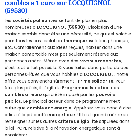
combles a 1 euro sur LOCQUIGNOL
(59530)
Les
sociétés polluantes
se font de plus en plus
nombreuses à
LOCQUIGNOL (59530)
. L’isolation d’une
maison semble donc être une nécessité, ce qui est valable
pour tous les cas : isolation
thermique
, isolation phonique,
etc. Contrairement aux idées reçues, habiter dans une
maison confortable n’est pas seulement réservé aux
personnes aisées. Même avec des
revenus modestes
,
c’est tout à fait possible. Si vous faites donc partie de ces
personnes-là, et que vous habitiez à
LOCQUIGNOL
, notre
offre vous conviendra sûrement :
Prime solidarite
. Pour
être plus précis, il s’agit du
Programme Isolation des
combles a 1 euro
qui a été imposé par les
pouvoirs
publics
. Le principal acteur dans ce programme n’est
autre que
comble eco energie
. Apprêtez-vous donc à dire
adieu à la précarité
energetique
! Il faut quand même se
renseigner sur les autres
criteres eligibilite
stipulées dans
la loi POPE relative à la rénovation energetique sont à
considérer.