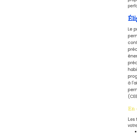
perf
Éli
Le p
perm
conf
préc
éner
préc
habi
prog
à l'
per
(CEE
En 
Les 
votr