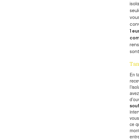
isol
seu
vous
con
1 eu
com
rens
sont
Tan
En t
rece
l’is
avez
d’ou
souf
inte
vous
ce q
mont
entr