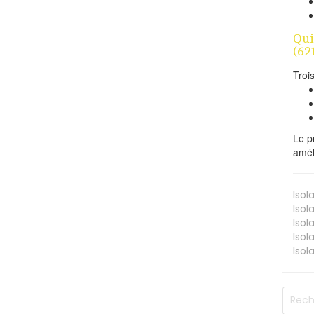
Qui
(62
Troi
Le p
amél
Isol
Isol
Isol
Isol
Isol