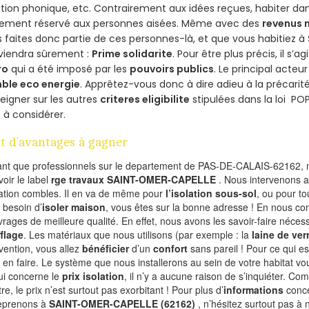
ation phonique, etc. Contrairement aux idées reçues, habiter d
lement réservé aux personnes aisées. Même avec des
revenus
 faites donc partie de ces personnes-là, et que vous habitiez à
viendra sûrement :
Prime solidarite
. Pour être plus précis, il s’a
ro
qui a été imposé par les
pouvoirs publics
. Le principal acte
ble eco energie
. Apprêtez-vous donc à dire adieu à la précarit
eigner sur les autres
criteres eligibilite
stipulées dans la loi PO
 à considérer.
t d’avantages à gagner
ant que professionnels sur le departement de PAS-DE-CALAIS-62162, n
voir le label
rge travaux SAINT-OMER-CAPELLE
. Nous intervenons 
olation combles. Il en va de même pour
l’isolation sous-sol
, ou pour t
 besoin d’
isoler maison
, vous êtes sur la bonne adresse ! En nous con
vrages de meilleure qualité. En effet, nous avons les savoir-faire nécess
flage
. Les matériaux que nous utilisons (par exemple : la
laine de ver
rvention, vous allez
bénéficier
d’un
confort
sans pareil ! Pour ce qui e
 en faire. Le système que nous installerons au sein de votre habitat vo
ui concerne le
prix isolation
, il n’y a aucune raison de s’inquiéter. 
re, le prix n’est surtout pas exorbitant ! Pour plus d’
informations
conce
eprenons à
SAINT-OMER-CAPELLE (62162)
, n’hésitez surtout pas à 