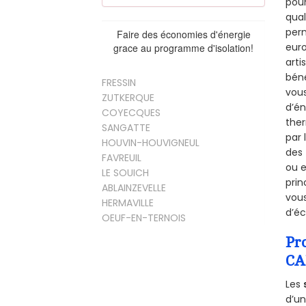
pour
qual
perm
Faire des économies d'énergie
euro
grace au programme d'isolation!
arti
béné
FRESSIN
vous
ZUTKERQUE
d’én
COYECQUES
ther
SANGATTE
par 
HOUVIN-HOUVIGNEUL
des 
FAVREUIL
ou e
LE SOUICH
prin
ABLAINZEVELLE
vous
HERMAVILLE
d’éc
OEUF-EN-TERNOIS
Pr
CA
Les
d’un