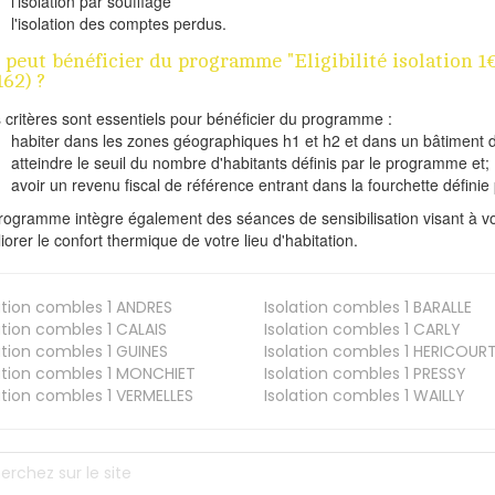
l'isolation par soufflage
l'isolation des comptes perdus.
 peut bénéficier du programme "Eligibilité isolatio
162) ?
s critères sont essentiels pour bénéficier du programme :
habiter dans les zones géographiques h1 et h2 et dans un bâtiment d
atteindre le seuil du nombre d'habitants définis par le programme et;
avoir un revenu fiscal de référence entrant dans la fourchette définie p
rogramme intègre également des séances de sensibilisation visant à vo
iorer le confort thermique de votre lieu d'habitation.
ation combles 1
ANDRES
Isolation combles 1
BARALLE
ation combles 1
CALAIS
Isolation combles 1
CARLY
ation combles 1
GUINES
Isolation combles 1
HERICOUR
ation combles 1
MONCHIET
Isolation combles 1
PRESSY
ation combles 1
VERMELLES
Isolation combles 1
WAILLY