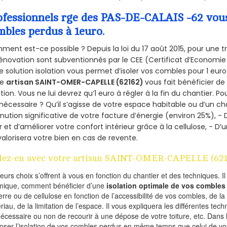
ofessionnels rge des PAS-DE-CALAIS -62 vous 
mbles perdus à 1euro.
ent est-ce possible ? Depuis la loi du 17 août 2015, pour une tr
énovation sont subventionnés par le CEE (Certificat d’Economie
e solution isolation vous permet d’isoler vos combles pour 1 e
re
artisan SAINT-OMER-CAPELLE (62162)
vous fait bénéficier de
ation. Vous ne lui devrez qu’1 euro à régler à la fin du chantier. Po
 nécessaire ? Qu’il s’agisse de votre espace habitable ou d’un ch
nution significative de votre facture d’énergie (environ 25%), - 
r et d’améliorer votre confort intérieur grâce à la cellulose, -
valorisera votre bien en cas de revente.
lez-en avec votre artisan SAINT-OMER-CAPELLE (621
ieurs choix s’offrent à vous en fonction du chantier et des techniques. I
mique, comment bénéficier d’une
isolation optimale de vos combles
erre ou de cellulose en fonction de l’accessibilité de vos combles, de l
riau, de la limitation de l’espace. Il vous expliquera les différentes techn
nécessaire ou non de recourir à une dépose de votre toiture, etc. Dans 
oser l’isolation de vos combles perdus en même temps que celui de vot