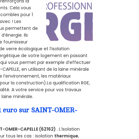
 renforçons la
ents. Cela vous
s combles pour 1
 avec ! Les
vous permettent de
d’énergie. Ils
e fournisseur
de verre écologique et l’isolation
nergétique de votre logement en passant
E, qui vous permet par exemple d’effectuer
APELLE, en utilisant de la laine minérale
de l’environnement, les matériaux
pour la construction).La qualification RGE,
ité. A votre service pour vos travaux
laine minérale.
a 1 euro sur SAINT-OMER-
T-OMER-CAPELLE (62162)
. L’isolation
 tous les cas : isolation
thermique
,