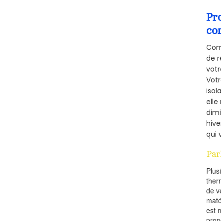
Pr
co
Comm
de r
votr
Vot
isol
elle
dimi
hive
qui 
Par
Plus
ther
de v
maté
est 
prop