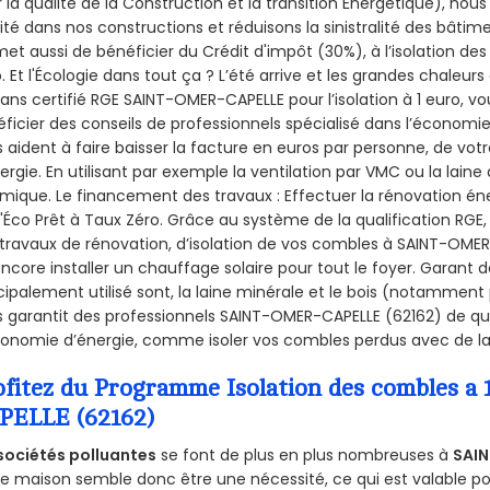
 la qualité de la Construction et la
transition Énergétique), nous
ité dans nos constructions et réduisons la sinistralité des bâtim
et aussi de bénéficier du Crédit d'impôt (30%), à l’isolation de
. Et l'Écologie dans tout ça ? L’été arrive et les grandes chaleurs
sans certifié RGE SAINT-OMER-CAPELLE pour l’isolation à 1 euro, 
ficier des conseils de professionnels spécialisé dans l’économie 
 aident à faire baisser la facture en euros par personne, de votr
ergie. En utilisant par exemple la ventilation par VMC ou la laine 
mique. Le financement des travaux : Effectuer la rénovation é
l'Éco Prêt à Taux Zéro. Grâce au système de la qualification RG
travaux de rénovation, d’isolation de vos combles à SAINT-OMER-C
ncore installer un chauffage solaire pour tout le foyer. Garant 
cipalement utilisé sont, la laine minérale et le bois (notamment 
 garantit des professionnels SAINT-OMER-CAPELLE (62162) de qual
onomie d’énergie, comme isoler vos combles perdus avec de la 
ofitez du Programme Isolation des combles 
PELLE (62162)
sociétés polluantes
se font de plus en plus nombreuses à
SAIN
e maison semble donc être une nécessité, ce qui est valable pour