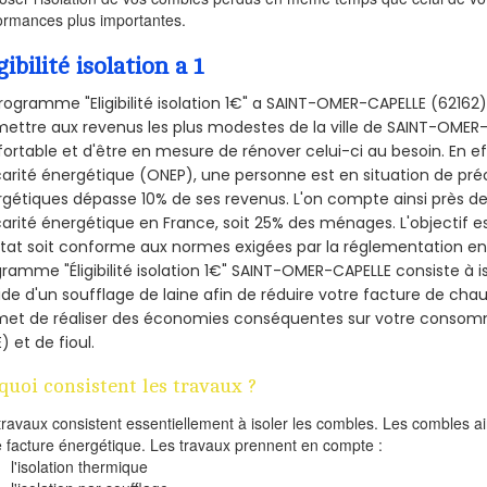
ormances plus importantes.
gibilité isolation a 1
rogramme "Eligibilité isolation 1€" a SAINT-OMER-CAPELLE (6216
ettre aux revenus les plus modestes de la ville de SAINT-OMER-
ortable et d'être en mesure de rénover celui-ci au besoin. En eff
arité énergétique (ONEP), une personne est en situation de pré
gétiques dépasse 10% de ses revenus. L'on compte ainsi près de 
arité énergétique en France, soit 25% des ménages.
L'objectif 
tat soit conforme aux normes exigées par la réglementation en 
ramme "Éligibilité isolation 1€" SAINT-OMER-CAPELLE consiste à i
aide d'un soufflage de laine afin de réduire votre facture de cha
met de réaliser des économies conséquentes sur votre consom
) et de fioul.
quoi consistent les travaux ?
travaux consistent essentiellement à isoler les combles. Les combles 
e facture énergétique. Les travaux prennent en compte :
l'isolation thermique