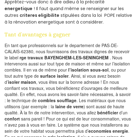
Apprêtez-vous donc à dire adieu à la précarité
energetique
! Il faut quand même se renseigner sur les
autres
criteres eligibilite
stipulées dans la loi POPE relative
à la rénovation energetique sont à considérer.
Tant d’avantages à gagner
En tant que professionnels sur le departement de PAS-DE-
CALAIS-62380, nous fournissons des travaux dignes de recevoir
le label
rge travaux BAYENGHEM-LES-SENINGHEM
. Nous
intervenons aussi sur tout type de maison et même sur l’isolation
combles. Il en va de même pour
l’isolation sous-sol
, ou pour
tout autre type de
surface isoler
. Ainsi, si vous avez besoin
d’
isoler maison
, vous êtes sur la bonne adresse ! En nous
confiant vos travaux, vous bénéficierez d’ouvrages de meilleure
qualité. En effet, nous avons les savoir-faire nécessaires, à savoir
: le technique de
combles soufflage
. Les matériaux que nous
utilisons (par exemple : la
laine de verre
) sont aussi de haute
qualité. À la fin de notre intervention, vous allez
bénéficier
d’un
confort
sans pareil ! Pour ce qui est de leur consommation, vous
n’avez pas à vous en faire. Le système que nous installerons au
sein de votre habitat vous permettra plus d’
economies energie
.
En ce qui concerne le
prix isolation
, il n’y a aucune raison de