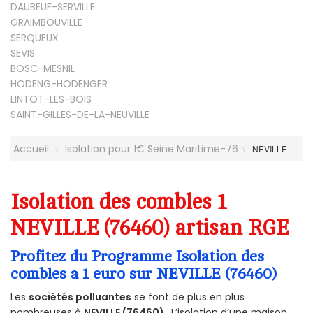
DAUBEUF-SERVILLE
GRAIMBOUVILLE
SERQUEUX
SEVIS
BOSC-MESNIL
HODENG-HODENGER
LINTOT-LES-BOIS
SAINT-GILLES-DE-LA-NEUVILLE
Accueil
Isolation pour 1€ Seine Maritime-76
NEVILLE
Isolation des combles 1
NEVILLE (76460) artisan RGE
Profitez du Programme Isolation des
combles a 1 euro sur NEVILLE (76460)
Les
sociétés polluantes
se font de plus en plus
nombreuses à
NEVILLE (76460)
. L’isolation d’une maison