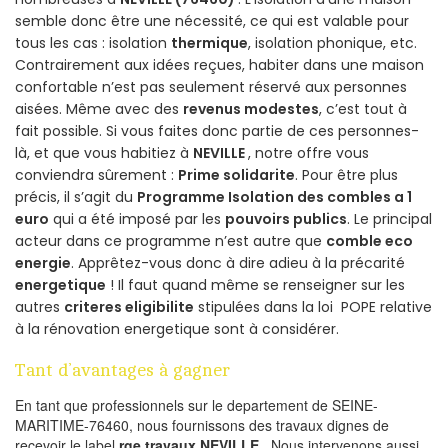
semble donc être une nécessité, ce qui est valable pour
tous les cas : isolation
thermique
, isolation phonique, etc.
Contrairement aux idées reçues, habiter dans une maison
confortable n’est pas seulement réservé aux personnes
aisées. Même avec des
revenus modestes
, c’est tout à
fait possible. Si vous faites donc partie de ces personnes-
là, et que vous habitiez à
NEVILLE
, notre offre vous
conviendra sûrement :
Prime solidarite
. Pour être plus
précis, il s’agit du
Programme Isolation des combles a 1
euro
qui a été imposé par les
pouvoirs publics
. Le principal
acteur dans ce programme n’est autre que
comble eco
energie
. Apprêtez-vous donc à dire adieu à la précarité
energetique
! Il faut quand même se renseigner sur les
autres
criteres eligibilite
stipulées dans la loi POPE relative
à la rénovation energetique sont à considérer.
Tant d’avantages à gagner
En tant que professionnels sur le departement de SEINE-
MARITIME-76460, nous fournissons des travaux dignes de
recevoir le label
rge travaux NEVILLE
. Nous intervenons aussi