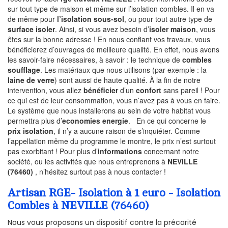
sur tout type de maison et même sur l’isolation combles. Il en va
de même pour
l’isolation sous-sol
, ou pour tout autre type de
surface isoler
. Ainsi, si vous avez besoin d’
isoler maison
, vous
êtes sur la bonne adresse ! En nous confiant vos travaux, vous
bénéficierez d’ouvrages de meilleure qualité. En effet, nous avons
les savoir-faire nécessaires, à savoir : le technique de
combles
soufflage
. Les matériaux que nous utilisons (par exemple : la
laine de verre
) sont aussi de haute qualité. À la fin de notre
intervention, vous allez
bénéficier
d’un
confort
sans pareil ! Pour
ce qui est de leur consommation, vous n’avez pas à vous en faire.
Le système que nous installerons au sein de votre habitat vous
permettra plus d’
economies energie
. En ce qui concerne le
prix isolation
, il n’y a aucune raison de s’inquiéter. Comme
l’appellation même du programme le montre, le prix n’est surtout
pas exorbitant ! Pour plus d’
informations
concernant notre
société, ou les activités que nous entreprenons à
NEVILLE
(76460)
, n’hésitez surtout pas à nous contacter !
Artisan RGE- Isolation à 1 euro - Isolation
Combles à NEVILLE (76460)
Nous vous proposons un dispositif contre la précarité