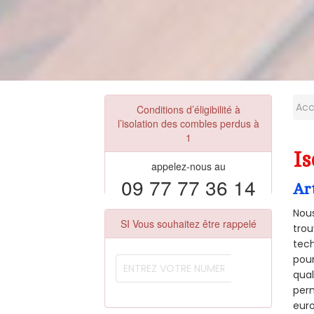
Acc
Conditions d’éligibilité à
l’isolation des combles perdus à
1
Is
appelez-nous au
09 77 77 36 14
Ar
Nous
SI Vous souhaitez être rappelé
trou
tech
pour
qual
perm
euro