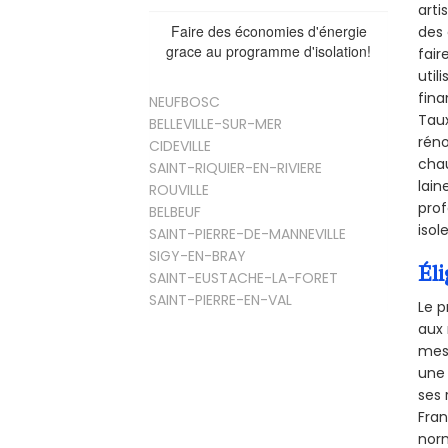
arti
Faire des économies d'énergie
des 
grace au programme d'isolation!
fair
util
fina
NEUFBOSC
Taux
BELLEVILLE-SUR-MER
réno
CIDEVILLE
chau
SAINT-RIQUIER-EN-RIVIERE
lain
ROUVILLE
prof
BELBEUF
isol
SAINT-PIERRE-DE-MANNEVILLE
SIGY-EN-BRAY
Éli
SAINT-EUSTACHE-LA-FORET
SAINT-PIERRE-EN-VAL
Le p
aux 
mesu
une 
ses 
Fra
norm