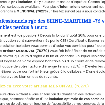
erne le
prix isolation
, il n’y a aucune raison de s’inquiéter. Comme l
n’est surtout pas exorbitant ! Pour plus d’
informations
concernant notre
eprenons à
MENONVAL (76270)
, n’hésitez surtout pas à nous contacte
ofessionnels rge des SEINE-MARITIME -76 vou
mbles perdus à 1euro.
ent est-ce possible ? Depuis la loi du 17 août 2015, pour une tr
énovation sont subventionnés par le CEE (Certificat d’Economie
e solution isolation vous permet d’isoler vos combles pour 1 e
re
artisan MENONVAL (76270)
vous fait bénéficier de ce crédit 
ui devrez qu’1 euro à régler à la fin du chantier. Pourquoi l’isolati
’il s’agisse de votre espace habitable ou d’un chantier de rénova
ificative de votre facture d’énergie (environ 25%), - D’éviter le
éliorer votre confort intérieur grâce à la cellulose, - D’une év
risera votre bien en cas de revente.
lez-en avec votre artisan MENONVAL (76270)
ieurs choix s’offrent à vous en fonction du chantier et des techniques. I
mique, comment bénéficier d’une
isolation optimale de vos combles
erre ou de cellulose en fonction de l’accessibilité de vos combles, de l