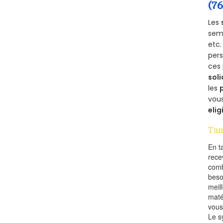
(7
Les
semb
etc.
per
ces 
soli
les
vous
elig
Tan
En t
rece
comb
beso
meil
maté
vous
Le s