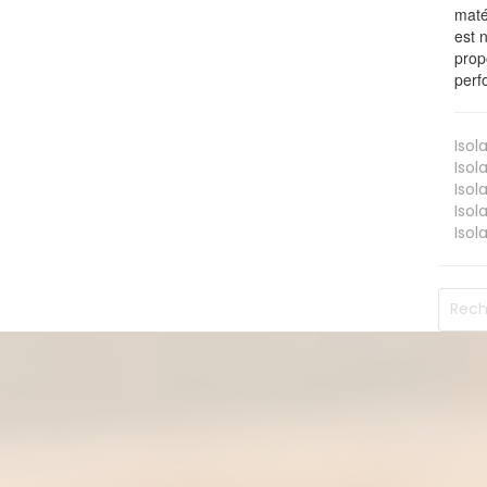
maté
est 
prop
perf
Isol
Isol
Isol
Isol
Isol