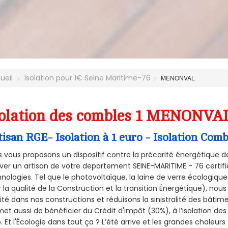
ueil
Isolation pour 1€ Seine Maritime-76
MENONVAL
olation des combles 1 MENONVAL
tisan RGE- Isolation à 1 euro - Isolation C
 vous proposons un dispositif contre la précarité énergétique de
ver un artisan de votre departement SEINE-MARITIME - 76 certifié
nologies. Tel que le photovoltaïque, la laine de verre écologiqu
 la qualité de la Construction et la
transition Énergétique), nous
ité dans nos constructions et réduisons la sinistralité des bâtim
et aussi de bénéficier du Crédit d'impôt (30%), à l’isolation de
. Et l'Écologie dans tout ça ? L’été arrive et les grandes chaleurs