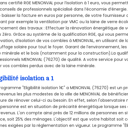
sans certifié RGE MENONVAL pour l’isolation à 1 euro, vous permet
conseils de professionnels spécialisé dans l’économie d’énergie. 
e baisser la facture en euros par personne, de votre fournisseur 
isant par exemple la ventilation par VMC ou la laine de verre écol
ncement des travaux : Effectuer la rénovation énergétique de v
 Zéro. Grâce au système de la qualification RGE, qui vous perm
vation, d’isolation de vos combles à MENONVAL, en utilisant de la
ffage solaire pour tout le foyer. Garant de l’environnement, les 
e minérale et le bois (notamment pour la construction).La qualif
essionnels MENONVAL (76270) de qualité. A votre service pour
er vos combles perdus avec de la laine minérale.
gibilité isolation a 1
rogramme "Eligibilité isolation 1€" a MENONVAL (76270) est un
revenus les plus modestes de la ville de MENONVAL de bénéficier
re de rénover celui-ci au besoin. En effet, selon l'observatoire
personne est en situation de précarité énergétique lorsque se
revenus. L'on compte ainsi près de 12 millions de personnes en s
nce, soit 25% des ménages.
L'objectif est que votre habitat soit
es exigées par la réglementation en vigueur. Le programme "Éligi