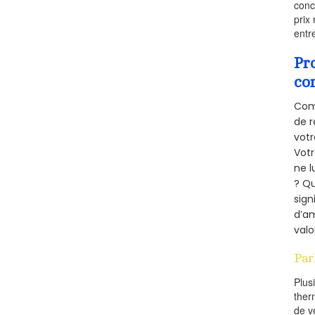
conc
prix 
entr
Pr
co
Comm
de r
votr
Vot
ne l
? Qu
sign
d’am
valo
Par
Plus
ther
de v