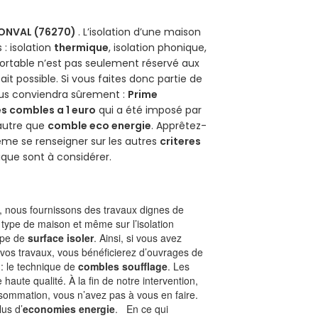
ONVAL (76270)
. L’isolation d’une maison
 : isolation
thermique
, isolation phonique,
ortable n’est pas seulement réservé aux
 fait possible. Si vous faites donc partie de
vous conviendra sûrement :
Prime
s combles a 1 euro
qui a été imposé par
 autre que
comble eco energie
. Apprêtez-
ême se renseigner sur les autres
criteres
ique sont à considérer.
 nous fournissons des travaux dignes de
 type de maison et même sur l’isolation
type de
surface isoler
. Ainsi, si vous avez
 vos travaux, vous bénéficierez d’ouvrages de
 : le technique de
combles soufflage
. Les
 haute qualité. À la fin de notre intervention,
nsommation, vous n’avez pas à vous en faire.
lus d’
economies energie
. En ce qui