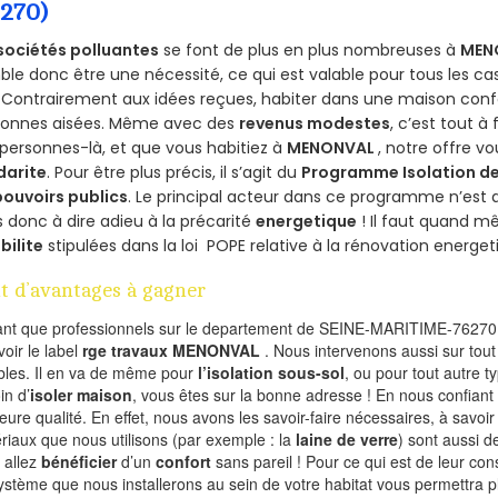
6270)
sociétés polluantes
se font de plus en plus nombreuses à
MEN
le donc être une nécessité, ce qui est valable pour tous les cas
 Contrairement aux idées reçues, habiter dans une maison conf
sonnes aisées. Même avec des
revenus modestes
, c’est tout à
personnes-là, et que vous habitiez à
MENONVAL
, notre offre 
darite
. Pour être plus précis, il s’agit du
Programme Isolation de
pouvoirs publics
. Le principal acteur dans ce programme n’est
 donc à dire adieu à la précarité
energetique
! Il faut quand m
ibilite
stipulées dans la loi POPE relative à la rénovation energet
t d’avantages à gagner
ant que professionnels sur le departement de SEINE-MARITIME-76270,
voir le label
rge travaux MENONVAL
. Nous intervenons aussi sur tout
les. Il en va de même pour
l’isolation sous-sol
, ou pour tout autre 
in d’
isoler maison
, vous êtes sur la bonne adresse ! En nous confiant
leure qualité. En effet, nous avons les savoir-faire nécessaires, à savoir
riaux que nous utilisons (par exemple : la
laine de verre
) sont aussi de
 allez
bénéficier
d’un
confort
sans pareil ! Pour ce qui est de leur co
ystème que nous installerons au sein de votre habitat vous permettra p