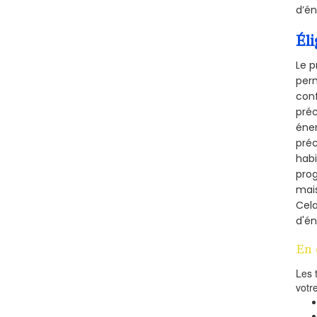
d’én
Éli
Le p
perm
conf
préc
éner
préc
habi
prog
mais
Cel
d'én
En 
Les 
votr