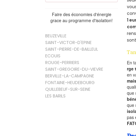
seu
vous
con
Faire des économies d'énergie
1 eu
grace au programme d'isolation!
com
rens
BEUZEVILLE
sont
SAINT-VICTOR-D'EPINE
SAINT-PIERRE-DE-BAILLEUL
Tan
ECOUIS
ROUGE-PERRIERS
En t
rge
SAINT-GREGOIRE-DU-VIEVRE
en 
BERVILLE-LA-CAMPAGNE
mai
FONTAINE-HEUDEBOURG
qual
QUILLEBEUF-SUR-SEINE
que 
LES BARILS
béné
que 
isol
pas 
FAT