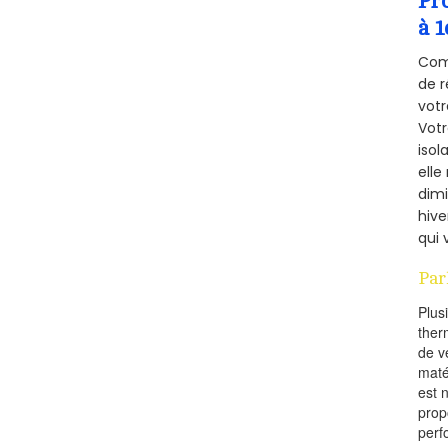
Pr
à 1
Comm
de r
votr
Vot
isol
elle
dimi
hive
qui 
Par
Plus
ther
de v
maté
est 
prop
perf