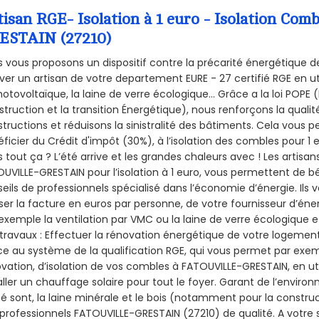
tisan RGE- Isolation à 1 euro - Isolation Co
ESTAIN (27210)
 vous proposons un dispositif contre la précarité énergétique de
ver un artisan de votre departement EURE - 27 certifié RGE en ut
hotovoltaïque, la laine de verre écologique... Grâce a la loi POPE
truction et la
transition Énergétique), nous renforçons la quali
tructions et réduisons la sinistralité des bâtiments. Cela vous 
ficier du Crédit d'impôt (30%), à l’isolation des combles pour 1 eu
 tout ça ? L’été arrive et les grandes chaleurs avec ! Les artisans
UVILLE-GRESTAIN pour l’isolation à 1 euro, vous permettent de b
eils de professionnels spécialisé dans l’économie d’énergie. Ils v
ser la facture en euros par personne, de votre fournisseur d’énerg
exemple la ventilation par VMC ou la laine de verre écologique e
travaux : Effectuer la rénovation énergétique de votre logement
e au système de la qualification RGE, qui vous permet par exe
vation, d’isolation de vos combles à FATOUVILLE-GRESTAIN, en uti
aller un chauffage solaire pour tout le foyer. Garant de l’envir
isé sont, la laine minérale et le bois (notamment pour la construc
professionnels FATOUVILLE-GRESTAIN (27210) de qualité. A votre