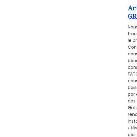
Ar
GR
Nous
trou
le p
Cons
cons
béné
dans
FATO
cons
bais
par 
des 
Grâc
réno
inst
util
des 