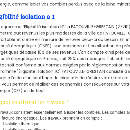
ergie, comme isoler vos combles perdus avec de la laine minéra
gibilité isolation a 1
rogramme "Eligibilité isolation 1€" a FATOUVILLE-GRESTAIN (272
ettre aux revenus les plus modestes de la ville de FATOUVILLE-
ortable et d'être en mesure de rénover celui-ci au besoin. En eff
arité énergétique (ONEP), une personne est en situation de pré
gétiques dépasse 10% de ses revenus. L'on compte ainsi près de 
arité énergétique en France, soit 25% des ménages.
L'objectif 
tat soit conforme aux normes exigées par la réglementation en 
ramme "Éligibilité isolation 1€" FATOUVILLE-GRESTAIN consiste à i
on à l'aide d'un soufflage de laine afin de réduire votre factur
a vous permet de réaliser des économies conséquentes sur vo
ergie (CEE) et de fioul.
quoi consistent les travaux ?
travaux consistent essentiellement à isoler les combles. Les combles 
e facture énergétique. Les travaux prennent en compte :
l'isolation thermique
l'isolation par soufflage