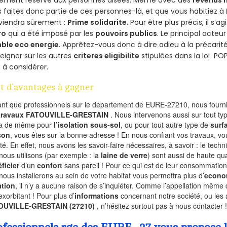
lement réservé aux personnes aisées. Même avec des
revenus
 faites donc partie de ces personnes-là, et que vous habitiez à
viendra sûrement :
Prime solidarite
. Pour être plus précis, il s’a
ro
qui a été imposé par les
pouvoirs publics
. Le principal acte
ble eco energie
. Apprêtez-vous donc à dire adieu à la précarit
eigner sur les autres
criteres eligibilite
stipulées dans la loi PO
 à considérer.
t d’avantages à gagner
ant que professionnels sur le departement de EURE-27210, nous fournis
 travaux FATOUVILLE-GRESTAIN
. Nous intervenons aussi sur tout ty
va de même pour
l’isolation sous-sol
, ou pour tout autre type de
surf
son
, vous êtes sur la bonne adresse ! En nous confiant vos travaux, v
ité. En effet, nous avons les savoir-faire nécessaires, à savoir : le tech
nous utilisons (par exemple : la
laine de verre
) sont aussi de haute qual
ficier
d’un
confort
sans pareil ! Pour ce qui est de leur consommation
nous installerons au sein de votre habitat vous permettra plus d’
econo
ation
, il n’y a aucune raison de s’inquiéter. Comme l’appellation même 
exorbitant ! Pour plus d’
informations
concernant notre société, ou les 
OUVILLE-GRESTAIN (27210)
, n’hésitez surtout pas à nous contacter 