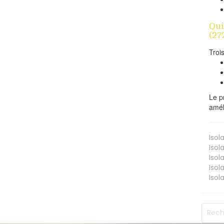
Qui
(27
Troi
Le p
amél
Isol
Isol
Isol
Isol
Isol