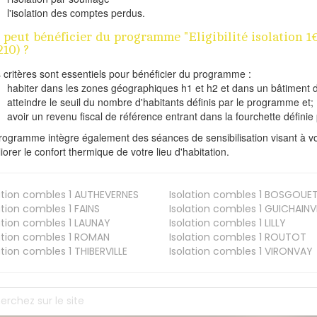
l'isolation des comptes perdus.
 peut bénéficier du programme "Eligibilité isolatio
210) ?
s critères sont essentiels pour bénéficier du programme :
habiter dans les zones géographiques h1 et h2 et dans un bâtiment d
atteindre le seuil du nombre d'habitants définis par le programme et;
avoir un revenu fiscal de référence entrant dans la fourchette définie p
rogramme intègre également des séances de sensibilisation visant à vo
iorer le confort thermique de votre lieu d'habitation.
ation combles 1
AUTHEVERNES
Isolation combles 1
BOSGOUE
ation combles 1
FAINS
Isolation combles 1
GUICHAINVI
ation combles 1
LAUNAY
Isolation combles 1
LILLY
ation combles 1
ROMAN
Isolation combles 1
ROUTOT
ation combles 1
THIBERVILLE
Isolation combles 1
VIRONVAY