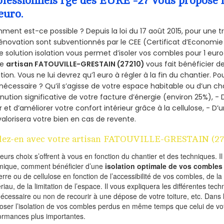
ofessionnels rge des EURE -27 vous propose l
euro.
ent est-ce possible ? Depuis la loi du 17 août 2015, pour une tr
énovation sont subventionnés par le CEE (Certificat d’Economie
e solution isolation vous permet d’isoler vos combles pour 1 e
re
artisan FATOUVILLE-GRESTAIN (27210)
vous fait bénéficier d
ation. Vous ne lui devrez qu’1 euro à régler à la fin du chantier. Po
 nécessaire ? Qu’il s’agisse de votre espace habitable ou d’un ch
nution significative de votre facture d’énergie (environ 25%), - 
r et d’améliorer votre confort intérieur grâce à la cellulose, -
valorisera votre bien en cas de revente.
lez-en avec votre artisan FATOUVILLE-GRESTAIN (27
ieurs choix s’offrent à vous en fonction du chantier et des techniques. I
mique, comment bénéficier d’une
isolation optimale de vos combles
erre ou de cellulose en fonction de l’accessibilité de vos combles, de l
riau, de la limitation de l’espace. Il vous expliquera les différentes techn
nécessaire ou non de recourir à une dépose de votre toiture, etc. Dans 
oser l’isolation de vos combles perdus en même temps que celui de vot
ormances plus importantes.