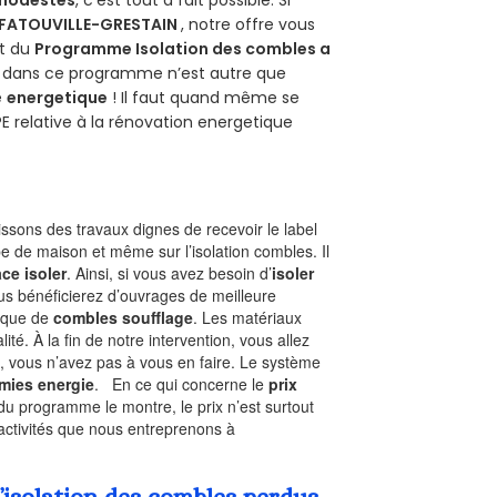
 modestes
, c’est tout à fait possible. Si
FATOUVILLE-GRESTAIN
, notre offre vous
git du
Programme Isolation des combles a
ur dans ce programme n’est autre que
é
energetique
! Il faut quand même se
PE relative à la rénovation energetique
sons des travaux dignes de recevoir le label
pe de maison et même sur l’isolation combles. Il
ace isoler
. Ainsi, si vous avez besoin d’
isoler
ous bénéficierez d’ouvrages de meilleure
nique de
combles soufflage
. Les matériaux
ité. À la fin de notre intervention, vous allez
, vous n’avez pas à vous en faire. Le système
mies energie
. En ce qui concerne le
prix
du programme le montre, le prix n’est surtout
activités que nous entreprenons à
!