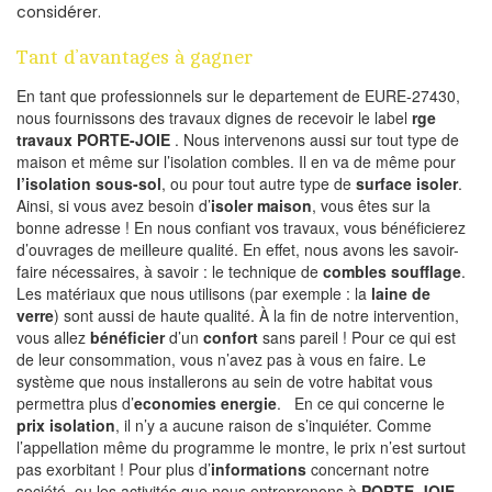
considérer.
Tant d’avantages à gagner
En tant que professionnels sur le departement de EURE-27430,
nous fournissons des travaux dignes de recevoir le label
rge
travaux PORTE-JOIE
. Nous intervenons aussi sur tout type de
maison et même sur l’isolation combles. Il en va de même pour
l’isolation sous-sol
, ou pour tout autre type de
surface isoler
.
Ainsi, si vous avez besoin d’
isoler maison
, vous êtes sur la
bonne adresse ! En nous confiant vos travaux, vous bénéficierez
d’ouvrages de meilleure qualité. En effet, nous avons les savoir-
faire nécessaires, à savoir : le technique de
combles soufflage
.
Les matériaux que nous utilisons (par exemple : la
laine de
verre
) sont aussi de haute qualité. À la fin de notre intervention,
vous allez
bénéficier
d’un
confort
sans pareil ! Pour ce qui est
de leur consommation, vous n’avez pas à vous en faire. Le
système que nous installerons au sein de votre habitat vous
permettra plus d’
economies energie
. En ce qui concerne le
prix isolation
, il n’y a aucune raison de s’inquiéter. Comme
l’appellation même du programme le montre, le prix n’est surtout
pas exorbitant ! Pour plus d’
informations
concernant notre
société, ou les activités que nous entreprenons à
PORTE-JOIE