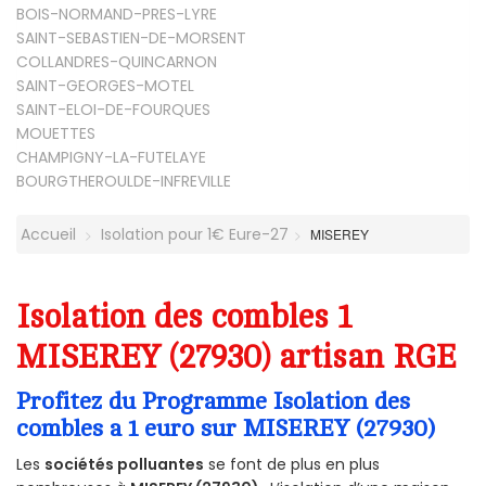
BOIS-NORMAND-PRES-LYRE
SAINT-SEBASTIEN-DE-MORSENT
COLLANDRES-QUINCARNON
SAINT-GEORGES-MOTEL
SAINT-ELOI-DE-FOURQUES
MOUETTES
CHAMPIGNY-LA-FUTELAYE
BOURGTHEROULDE-INFREVILLE
Accueil
Isolation pour 1€ Eure-27
MISEREY
Isolation des combles 1
MISEREY (27930) artisan RGE
Profitez du Programme Isolation des
combles a 1 euro sur MISEREY (27930)
Les
sociétés polluantes
se font de plus en plus