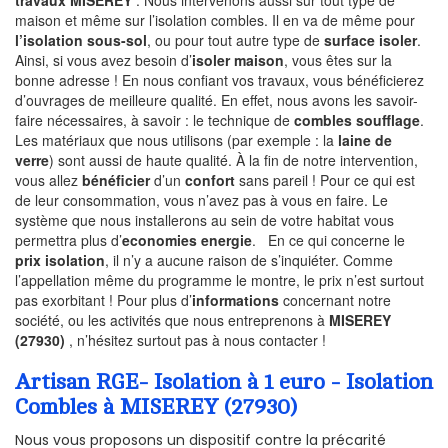
travaux MISEREY
. Nous intervenons aussi sur tout type de
maison et même sur l’isolation combles. Il en va de même pour
l’isolation sous-sol
, ou pour tout autre type de
surface isoler
.
Ainsi, si vous avez besoin d’
isoler maison
, vous êtes sur la
bonne adresse ! En nous confiant vos travaux, vous bénéficierez
d’ouvrages de meilleure qualité. En effet, nous avons les savoir-
faire nécessaires, à savoir : le technique de
combles soufflage
.
Les matériaux que nous utilisons (par exemple : la
laine de
verre
) sont aussi de haute qualité. À la fin de notre intervention,
vous allez
bénéficier
d’un
confort
sans pareil ! Pour ce qui est
de leur consommation, vous n’avez pas à vous en faire. Le
système que nous installerons au sein de votre habitat vous
permettra plus d’
economies energie
. En ce qui concerne le
prix isolation
, il n’y a aucune raison de s’inquiéter. Comme
l’appellation même du programme le montre, le prix n’est surtout
pas exorbitant ! Pour plus d’
informations
concernant notre
société, ou les activités que nous entreprenons à
MISEREY
(27930)
, n’hésitez surtout pas à nous contacter !
Artisan RGE- Isolation à 1 euro - Isolation
Combles à MISEREY (27930)
Nous vous proposons un dispositif contre la précarité