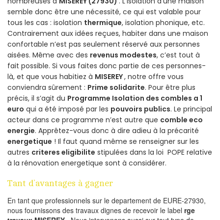
nombreuses à
MISEREY (27930)
. L’isolation d’une maison
semble donc être une nécessité, ce qui est valable pour
tous les cas : isolation
thermique
, isolation phonique, etc.
Contrairement aux idées reçues, habiter dans une maison
confortable n’est pas seulement réservé aux personnes
aisées. Même avec des
revenus modestes
, c’est tout à
fait possible. Si vous faites donc partie de ces personnes-
là, et que vous habitiez à
MISEREY
, notre offre vous
conviendra sûrement :
Prime solidarite
. Pour être plus
précis, il s’agit du
Programme Isolation des combles a 1
euro
qui a été imposé par les
pouvoirs publics
. Le principal
acteur dans ce programme n’est autre que
comble eco
energie
. Apprêtez-vous donc à dire adieu à la précarité
energetique
! Il faut quand même se renseigner sur les
autres
criteres eligibilite
stipulées dans la loi POPE relative
à la rénovation energetique sont à considérer.
Tant d’avantages à gagner
En tant que professionnels sur le departement de EURE-27930,
nous fournissons des travaux dignes de recevoir le label
rge