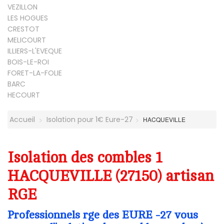
VEZILLON
LES HOGUES
CRESTOT
MELICOURT
ILLIERS-L'EVEQUE
BOIS-LE-ROI
FORET-LA-FOLIE
BARC
HECOURT
Accueil
Isolation pour 1€ Eure-27
HACQUEVILLE
Isolation des combles 1
HACQUEVILLE (27150) artisan
RGE
Professionnels rge des EURE -27 vous