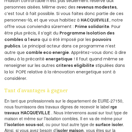
maison confortable n’est pas seulement réservé aux
personnes aisées. Même avec des
revenus modestes
,
c’est tout à fait possible. Si vous faites donc partie de ces
personnes-là, et que vous habitiez à
HACQUEVILLE
, notre
offre vous conviendra sûrement :
Prime solidarite
. Pour
être plus précis, il s’agit du
Programme Isolation des
combles a 1 euro
qui a été imposé par les
pouvoirs
publics
. Le principal acteur dans ce programme n’est
autre que
comble eco energie
. Apprêtez-vous donc à dire
adieu à la précarité
energetique
! Il faut quand même se
renseigner sur les autres
criteres eligibilite
stipulées dans
la loi POPE relative à la rénovation energetique sont à
considérer.
Tant d’avantages à gagner
En tant que professionnels sur le departement de EURE-27150,
nous fournissons des travaux dignes de recevoir le label
rge
travaux HACQUEVILLE
. Nous intervenons aussi sur tout type de
maison et même sur l’isolation combles. Il en va de même pour
l’isolation sous-sol
, ou pour tout autre type de
surface isoler
.
Ainsi, si vous avez besoin d’
isoler maison
, vous êtes sur la