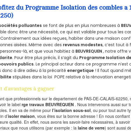
ofitez du Programme Isolation des combles
2250)
sociétés polluantes
se font de plus en plus nombreuses à
BEU
le donc être une nécessité, ce qui est valable pour tous les cas
 Contrairement aux idées reçues, habiter dans une maison conf
sonnes aisées. Même avec des
revenus modestes
, c’est tout à
personnes-là, et que vous habitiez à
BEUVREQUEN
, notre offre
darite
. Pour être plus précis, il s’agit du
Programme Isolation de
pouvoirs publics
. Le principal acteur dans ce programme n’est
 donc à dire adieu à la précarité
energetique
! Il faut quand m
ibilite
stipulées dans la loi POPE relative à la rénovation energet
t d’avantages à gagner
ant que professionnels sur le departement de PAS-DE-CALAIS-62250, n
voir le label
rge travaux BEUVREQUEN
. Nous intervenons aussi sur t
les. Il en va de même pour
l’isolation sous-sol
, ou pour tout autre 
in d’
isoler maison
, vous êtes sur la bonne adresse ! En nous confiant
leure qualité. En effet, nous avons les savoir-faire nécessaires, à savoir
riaux que nous utilisons (par exemple : la
laine de verre
) sont aussi de