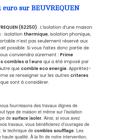
 a 1 euro sur BEUVREQUEN
VREQUEN (62250)
. L’isolation d’une maison
 : isolation
thermique
, isolation phonique,
ortable n’est pas seulement réservé aux
 fait possible. Si vous faites donc partie de
 vous conviendra sûrement :
Prime
s combles a 1 euro
qui a été imposé par
 autre que
comble eco energie
. Apprêtez-
ême se renseigner sur les autres
criteres
ique sont à considérer.
ous fournissons des travaux dignes de
out type de maison et même sur l’isolation
type de
surface isoler
. Ainsi, si vous avez
 vos travaux, vous bénéficierez d’ouvrages de
 : le technique de
combles soufflage
. Les
 haute qualité. À la fin de notre intervention,