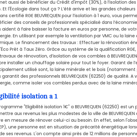
et aussi de bénéficier du Crédit d'impôt (30%), à l’isolation de
. Et l'Écologie dans tout ça ? L’été arrive et les grandes chaleurs
sans certifié RGE BEUVREQUEN pour l’isolation à 1 euro, vous perm
ficier des conseils de professionnels spécialisé dans l’économie 
 aident à faire baisser la facture en euros par personne, de votr
ergie. En utilisant par exemple la ventilation par VMC ou la laine 
mique. Le financement des travaux : Effectuer la rénovation é
l'Éco Prêt à Taux Zéro. Grâce au système de la qualification RG
travaux de rénovation, d’isolation de vos combles à BEUVREQUEN, 
re installer un chauffage solaire pour tout le foyer. Garant de 
cipalement utilisé sont, la laine minérale et le bois (notamment 
 garantit des professionnels BEUVREQUEN (62250) de qualité. A 
ergie, comme isoler vos combles perdus avec de la laine minéra
gibilité isolation a 1
rogramme "Eligibilité isolation 1€" a BEUVREQUEN (62250) est u
ettre aux revenus les plus modestes de la ville de BEUVREQUEN d
re en mesure de rénover celui-ci au besoin. En effet, selon l'ob
P), une personne est en situation de précarité énergétique lo
de ses revenus. L'on compte ainsi près de 12 millions de personn