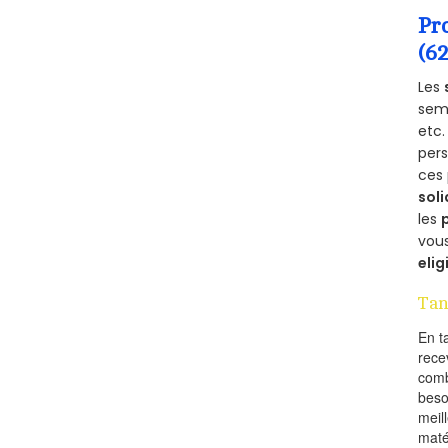
Pr
(6
Les
semb
etc.
per
ces 
soli
les
vous
elig
Tan
En t
rece
comb
beso
meil
maté