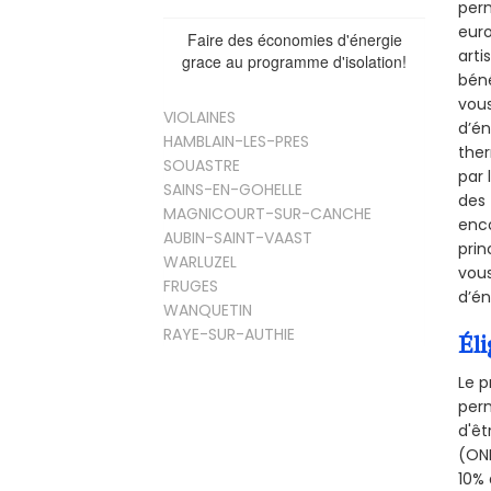
perm
euro
Faire des économies d'énergie
arti
grace au programme d'isolation!
béné
vous
VIOLAINES
d’én
HAMBLAIN-LES-PRES
ther
SOUASTRE
par 
SAINS-EN-GOHELLE
des 
MAGNICOURT-SUR-CANCHE
enco
AUBIN-SAINT-VAAST
prin
WARLUZEL
vous
FRUGES
d’én
WANQUETIN
RAYE-SUR-AUTHIE
Éli
Le p
perm
d'êt
(ONE
10% 