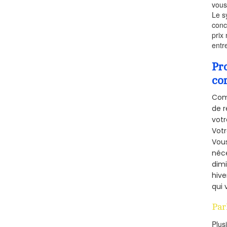
vous
Le s
conc
prix 
entr
Pr
co
Comm
de r
votr
Vot
Vous
néce
dimi
hive
qui 
Par
Plus