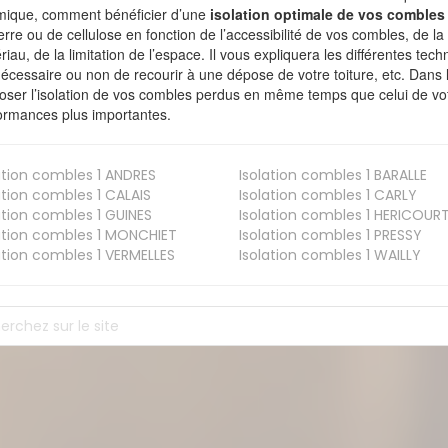
mique, comment bénéficier d’une
isolation optimale de vos combles
erre ou de cellulose en fonction de l’accessibilité de vos combles, de l
riau, de la limitation de l’espace. Il vous expliquera les différentes techn
nécessaire ou non de recourir à une dépose de votre toiture, etc. Dans 
oser l’isolation de vos combles perdus en même temps que celui de vot
ormances plus importantes.
ation combles 1
ANDRES
Isolation combles 1
BARALLE
ation combles 1
CALAIS
Isolation combles 1
CARLY
ation combles 1
GUINES
Isolation combles 1
HERICOUR
ation combles 1
MONCHIET
Isolation combles 1
PRESSY
ation combles 1
VERMELLES
Isolation combles 1
WAILLY