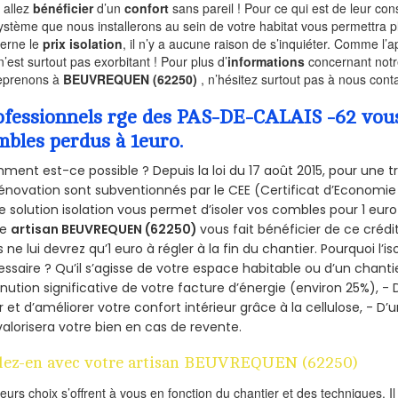
 allez
bénéficier
d’un
confort
sans pareil ! Pour ce qui est de leur co
ystème que nous installerons au sein de votre habitat vous permettra p
erne le
prix isolation
, il n’y a aucune raison de s’inquiéter. Comme l
n’est surtout pas exorbitant ! Pour plus d’
informations
concernant notre
eprenons à
BEUVREQUEN (62250)
, n’hésitez surtout pas à nous conta
ofessionnels rge des PAS-DE-CALAIS -62 vous 
mbles perdus à 1euro.
ent est-ce possible ? Depuis la loi du 17 août 2015, pour une tr
énovation sont subventionnés par le CEE (Certificat d’Economie
e solution isolation vous permet d’isoler vos combles pour 1 e
re
artisan BEUVREQUEN (62250)
vous fait bénéficier de ce crédit
 ne lui devrez qu’1 euro à régler à la fin du chantier. Pourquoi l’i
ssaire ? Qu’il s’agisse de votre espace habitable ou d’un chantie
nution significative de votre facture d’énergie (environ 25%), - 
r et d’améliorer votre confort intérieur grâce à la cellulose, -
valorisera votre bien en cas de revente.
lez-en avec votre artisan BEUVREQUEN (62250)
ieurs choix s’offrent à vous en fonction du chantier et des techniques. I