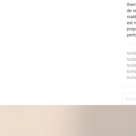
ther
de v
maté
est 
prop
perf
Isol
Isol
Isol
Isol
Isol