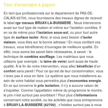
Tant d’avantages à gagner
En tant que professionnels sur le departement de PAS-DE-
CALAIS-62700, nous fournissons des travaux dignes de recevoir
le label
rge travaux BRUAY-LA-BUISSIERE
. Nous intervenons
aussi sur tout type de maison et même sur l’isolation combles. Il
en va de même pour
l’isolation sous-sol
, ou pour tout autre
type de
surface isoler
. Ainsi, si vous avez besoin d’
isoler
maison
, vous êtes sur la bonne adresse ! En nous confiant vos
travaux, vous bénéficierez d’ouvrages de meilleure qualité. En
effet, nous avons les savoir-faire nécessaires, à savoir : le
technique de
combles soufflage
. Les matériaux que nous
utilisons (par exemple : la
laine de verre
) sont aussi de haute
qualité. À la fin de notre intervention, vous allez
bénéficier
d’un
confort
sans pareil ! Pour ce qui est de leur consommation, vous
n’avez pas à vous en faire. Le système que nous installerons au
sein de votre habitat vous permettra plus d’
economies energie
.
En ce qui concerne le
prix isolation
, il n’y a aucune raison de
s’inquiéter. Comme l’appellation même du programme le montre,
le prix n’est surtout pas exorbitant ! Pour plus d’
informations
concernant notre société, ou les activités que nous entreprenons
à
BRUAY-LA-BUISSIERE (62700)
, n’hésitez surtout pas à nous