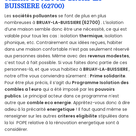
BUISSIERE (62700)
Les
sociétés polluantes
se font de plus en plus
nombreuses à
BRUAY-LA-BUISSIERE (62700)
. L’isolation
d’une maison semble donc être une nécessité, ce qui est
valable pour tous les cas : isolation
thermique
, isolation
phonique, etc. Contrairement aux idées reçues, habiter
dans une maison confortable n’est pas seulement réservé
aux personnes aisées. Même avec des
revenus modestes
,
c’est tout à fait possible. Si vous faites donc partie de ces
personnes-là, et que vous habitiez à
BRUAY-LA-BUISSIERE
,
notre offre vous conviendra sûrement :
Prime solidarite
.
Pour être plus précis, il s’agit du
Programme Isolation des
combles a 1 euro
qui a été imposé par les
pouvoirs
publics
. Le principal acteur dans ce programme n’est
autre que
comble eco energie
. Apprêtez-vous donc à dire
adieu à la précarité
energetique
! Il faut quand même se
renseigner sur les autres
criteres eligibilite
stipulées dans
la loi POPE relative à la rénovation energetique sont à
considérer.