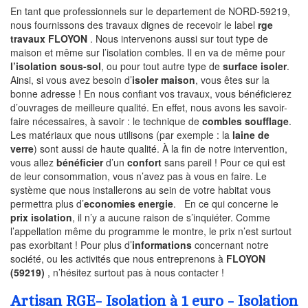
En tant que professionnels sur le departement de NORD-59219,
nous fournissons des travaux dignes de recevoir le label
rge
travaux FLOYON
. Nous intervenons aussi sur tout type de
maison et même sur l’isolation combles. Il en va de même pour
l’isolation sous-sol
, ou pour tout autre type de
surface isoler
.
Ainsi, si vous avez besoin d’
isoler maison
, vous êtes sur la
bonne adresse ! En nous confiant vos travaux, vous bénéficierez
d’ouvrages de meilleure qualité. En effet, nous avons les savoir-
faire nécessaires, à savoir : le technique de
combles soufflage
.
Les matériaux que nous utilisons (par exemple : la
laine de
verre
) sont aussi de haute qualité. À la fin de notre intervention,
vous allez
bénéficier
d’un
confort
sans pareil ! Pour ce qui est
de leur consommation, vous n’avez pas à vous en faire. Le
système que nous installerons au sein de votre habitat vous
permettra plus d’
economies energie
. En ce qui concerne le
prix isolation
, il n’y a aucune raison de s’inquiéter. Comme
l’appellation même du programme le montre, le prix n’est surtout
pas exorbitant ! Pour plus d’
informations
concernant notre
société, ou les activités que nous entreprenons à
FLOYON
(59219)
, n’hésitez surtout pas à nous contacter !
Artisan RGE- Isolation à 1 euro - Isolation