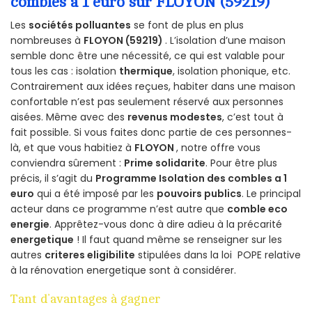
combles a 1 euro sur FLOYON (59219)
Les
sociétés polluantes
se font de plus en plus
nombreuses à
FLOYON (59219)
. L’isolation d’une maison
semble donc être une nécessité, ce qui est valable pour
tous les cas : isolation
thermique
, isolation phonique, etc.
Contrairement aux idées reçues, habiter dans une maison
confortable n’est pas seulement réservé aux personnes
aisées. Même avec des
revenus modestes
, c’est tout à
fait possible. Si vous faites donc partie de ces personnes-
là, et que vous habitiez à
FLOYON
, notre offre vous
conviendra sûrement :
Prime solidarite
. Pour être plus
précis, il s’agit du
Programme Isolation des combles a 1
euro
qui a été imposé par les
pouvoirs publics
. Le principal
acteur dans ce programme n’est autre que
comble eco
energie
. Apprêtez-vous donc à dire adieu à la précarité
energetique
! Il faut quand même se renseigner sur les
autres
criteres eligibilite
stipulées dans la loi POPE relative
à la rénovation energetique sont à considérer.
Tant d’avantages à gagner