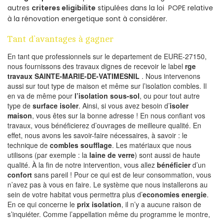
autres
criteres eligibilite
stipulées dans la loi POPE relative
à la rénovation energetique sont à considérer.
Tant d’avantages à gagner
En tant que professionnels sur le departement de EURE-27150,
nous fournissons des travaux dignes de recevoir le label
rge
travaux SAINTE-MARIE-DE-VATIMESNIL
. Nous intervenons
aussi sur tout type de maison et même sur l’isolation combles. Il
en va de même pour
l’isolation sous-sol
, ou pour tout autre
type de
surface isoler
. Ainsi, si vous avez besoin d’
isoler
maison
, vous êtes sur la bonne adresse ! En nous confiant vos
travaux, vous bénéficierez d’ouvrages de meilleure qualité. En
effet, nous avons les savoir-faire nécessaires, à savoir : le
technique de
combles soufflage
. Les matériaux que nous
utilisons (par exemple : la
laine de verre
) sont aussi de haute
qualité. À la fin de notre intervention, vous allez
bénéficier
d’un
confort
sans pareil ! Pour ce qui est de leur consommation, vous
n’avez pas à vous en faire. Le système que nous installerons au
sein de votre habitat vous permettra plus d’
economies energie
.
En ce qui concerne le
prix isolation
, il n’y a aucune raison de
s’inquiéter. Comme l’appellation même du programme le montre,